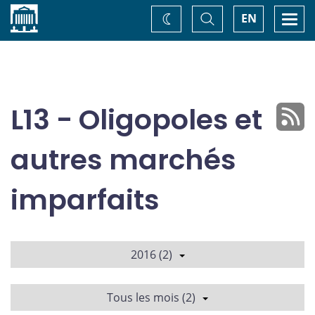
Accueil
Basculer
Togg
EN
Changez
la
navi
recherche
de
thème
L13 - Oligopoles et
autres marchés
imparfaits
2016 (2)
Tous les mois (2)