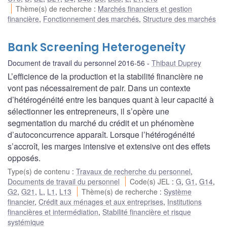
Thème(s) de recherche
:
Marchés financiers et gestion
financière
,
Fonctionnement des marchés
,
Structure des marchés
Bank Screening Heterogeneity
Document de travail du personnel 2016-56
Thibaut Duprey
L’efficience de la production et la stabilité financière ne
vont pas nécessairement de pair. Dans un contexte
d’hétérogénéité entre les banques quant à leur capacité à
sélectionner les entrepreneurs, il s’opère une
segmentation du marché du crédit et un phénomène
d’autoconcurrence apparaît. Lorsque l’hétérogénéité
s’accroît, les marges intensive et extensive ont des effets
opposés.
Type(s) de contenu
:
Travaux de recherche du personnel
,
Documents de travail du personnel
Code(s) JEL
:
G
,
G1
,
G14
,
G2
,
G21
,
L
,
L1
,
L13
Thème(s) de recherche
:
Système
financier
,
Crédit aux ménages et aux entreprises
,
Institutions
financières et intermédiation
,
Stabilité financière et risque
systémique