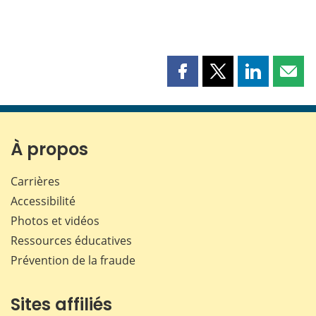
Partager
Partager
Partager
Part
cette
cette
cette
cette
page
page
page
page
sur
sur
sur
par
Facebook
X
LinkedIn
courr
À propos
Carrières
Accessibilité
Photos et vidéos
Ressources éducatives
Prévention de la fraude
Sites affiliés