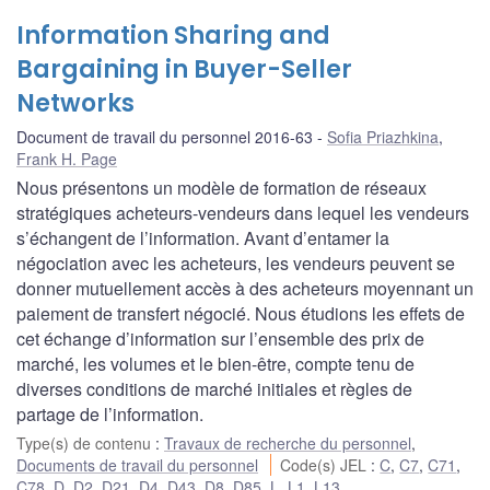
Information Sharing and
Bargaining in Buyer-Seller
Networks
Document de travail du personnel 2016-63
Sofia Priazhkina
,
Frank H. Page
Nous présentons un modèle de formation de réseaux
stratégiques acheteurs-vendeurs dans lequel les vendeurs
s’échangent de l’information. Avant d’entamer la
négociation avec les acheteurs, les vendeurs peuvent se
donner mutuellement accès à des acheteurs moyennant un
paiement de transfert négocié. Nous étudions les effets de
cet échange d’information sur l’ensemble des prix de
marché, les volumes et le bien-être, compte tenu de
diverses conditions de marché initiales et règles de
partage de l’information.
Type(s) de contenu
:
Travaux de recherche du personnel
,
Documents de travail du personnel
Code(s) JEL
:
C
,
C7
,
C71
,
C78
,
D
,
D2
,
D21
,
D4
,
D43
,
D8
,
D85
,
L
,
L1
,
L13