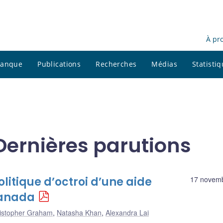
À pr
 banque
Publications
Recherches
Médias
Statisti
ernières parutions
litique d’octroi d’une aide
17 novem
Canada
istopher Graham
,
Natasha Khan
,
Alexandra Lai