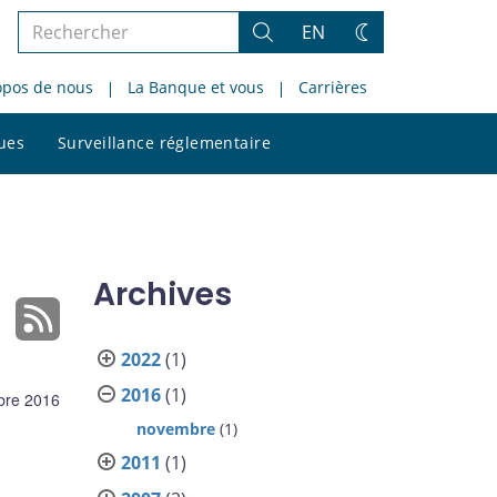
Rechercher
EN
Rechercher
Changez
dans
de
opos de nous
La Banque et vous
Carrières
le
thème
site
Rechercher
ques
Surveillance réglementaire
dans
le
site
Archives
2022
(1)
2016
(1)
bre 2016
novembre
(1)
2011
(1)