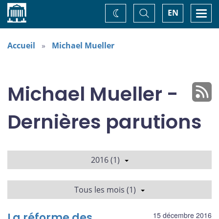
Accueil
Basculer
Togg
EN
Changez
la
navi
recherche
de
thème
Accueil
Michael Mueller
Michael Mueller -
Dernières parutions
2016 (1)
Tous les mois (1)
La réforme des
15 décembre 2016