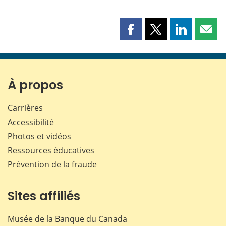
Partager
Partager
Partager
Part
cette
cette
cette
cette
page
page
page
page
sur
sur
sur
par
Facebook
X
LinkedIn
courr
À propos
Carrières
Accessibilité
Photos et vidéos
Ressources éducatives
Prévention de la fraude
Sites affiliés
Musée de la Banque du Canada