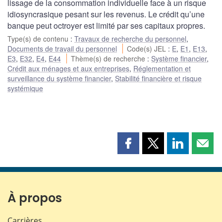
lissage de la consommation individuelle face à un risque
idiosyncrasique pesant sur les revenus. Le crédit qu’une
banque peut octroyer est limité par ses capitaux propres.
Type(s) de contenu
:
Travaux de recherche du personnel
,
Documents de travail du personnel
Code(s) JEL
:
E
,
E1
,
E13
,
E3
,
E32
,
E4
,
E44
Thème(s) de recherche
:
Système financier
,
Crédit aux ménages et aux entreprises
,
Réglementation et
surveillance du système financier
,
Stabilité financière et risque
systémique
Partager
Partager
Partager
Part
cette
cette
cette
cette
page
page
page
page
sur
sur
sur
par
Facebook
X
LinkedIn
courr
À propos
Carrières