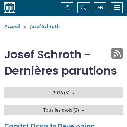
Accueil
Basculer
Togg
EN
Changez
la
navi
recherche
de
thème
Accueil
Josef Schroth
Josef Schroth -
Dernières parutions
2016 (3)
Tous les mois (3)
Capital Flows to Developing