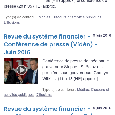
h 55 (HE) approx.) et conférence de
presse (20 h 35 (HE) approx.)
Type(s) de contenu
:
Médias
,
Discours et activités publiques
,
Diffusions
Revue du système financier -
9 juin 2016
Conférence de presse (Vidéo) -
Juin 2016
Conférence de presse donnée par le
gouverneur Stephen S. Poloz et la
première sous-gouverneure Carolyn
Wilkins. (11 h 15 (HE) approx.)
Type(s) de contenu
:
Médias
,
Discours et
activités publiques
,
Diffusions
Revue du système financier -
9 juin 2016