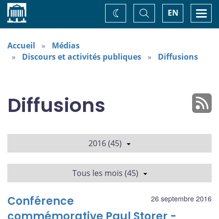
Accueil
Basculer
Togg
EN
Changez
la
navi
recherche
de
thème
Accueil
Médias
Discours et activités publiques
Diffusions
Diffusions
2016 (45)
Tous les mois (45)
Conférence
26 septembre 2016
commémorative Paul Storer -