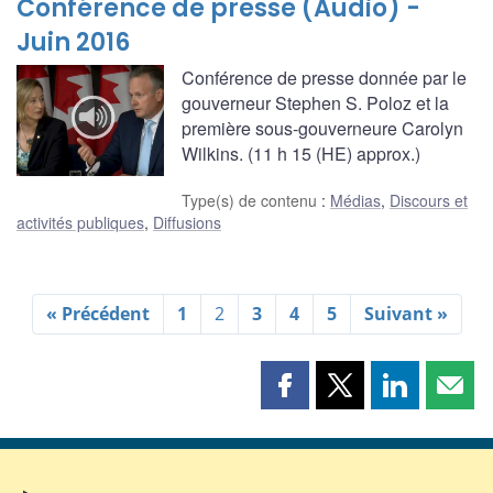
Conférence de presse (Audio) -
Juin 2016
Conférence de presse donnée par le
gouverneur Stephen S. Poloz et la
première sous-gouverneure Carolyn
Wilkins. (11 h 15 (HE) approx.)
Type(s) de contenu
:
Médias
,
Discours et
activités publiques
,
Diffusions
« Précédent
1
2
3
4
5
Suivant »
Partager
Partager
Partager
Part
cette
cette
cette
cette
page
page
page
page
sur
sur
sur
par