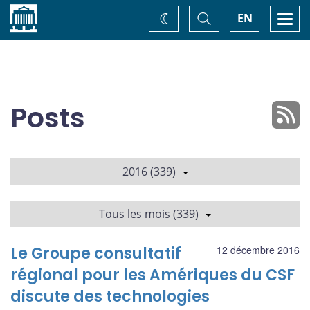
Accueil
Basculer
Togg
EN
Changez
la
navi
recherche
de
thème
Posts
2016 (339)
Tous les mois (339)
Le Groupe consultatif
12 décembre 2016
régional pour les Amériques du CSF
discute des technologies