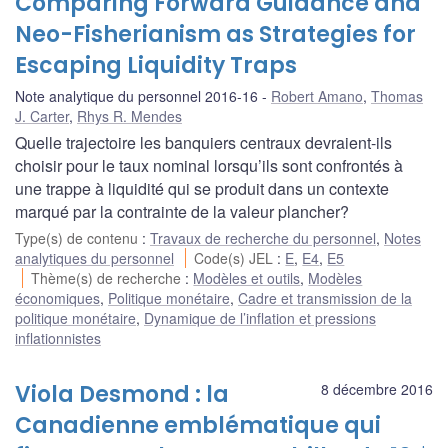
Comparing Forward Guidance and
Neo-Fisherianism as Strategies for
Escaping Liquidity Traps
Note analytique du personnel 2016-16
Robert Amano
,
Thomas
J. Carter
,
Rhys R. Mendes
Quelle trajectoire les banquiers centraux devraient-ils
choisir pour le taux nominal lorsqu’ils sont confrontés à
une trappe à liquidité qui se produit dans un contexte
marqué par la contrainte de la valeur plancher?
Type(s) de contenu
:
Travaux de recherche du personnel
,
Notes
analytiques du personnel
Code(s) JEL
:
E
,
E4
,
E5
Thème(s) de recherche
:
Modèles et outils
,
Modèles
économiques
,
Politique monétaire
,
Cadre et transmission de la
politique monétaire
,
Dynamique de l’inflation et pressions
inflationnistes
Viola Desmond : la
8 décembre 2016
Canadienne emblématique qui