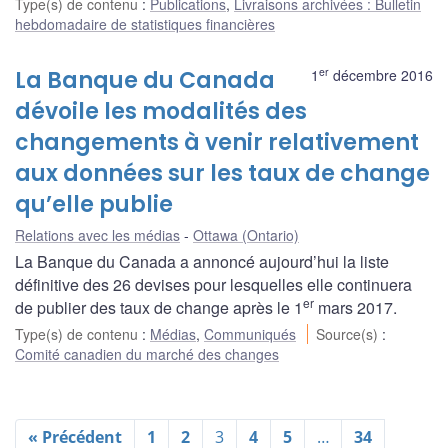
Type(s) de contenu
:
Publications
,
Livraisons archivées : Bulletin
hebdomadaire de statistiques financières
er
La Banque du Canada
1
décembre 2016
dévoile les modalités des
changements à venir relativement
aux données sur les taux de change
qu’elle publie
Relations avec les médias
Ottawa (Ontario)
La Banque du Canada a annoncé aujourd’hui la liste
définitive des 26 devises pour lesquelles elle continuera
er
de publier des taux de change après le 1
mars 2017.
Type(s) de contenu
:
Médias
,
Communiqués
Source(s)
:
Comité canadien du marché des changes
« Précédent
1
2
3
4
5
…
34