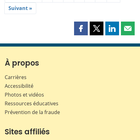
Suivant »
Partager
Partager
Partager
Part
cette
cette
cette
cette
page
page
page
page
sur
sur
sur
par
Facebook
X
LinkedIn
courr
À propos
Carrières
Accessibilité
Photos et vidéos
Ressources éducatives
Prévention de la fraude
Sites affiliés