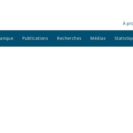
À pr
 banque
Publications
Recherches
Médias
Statisti