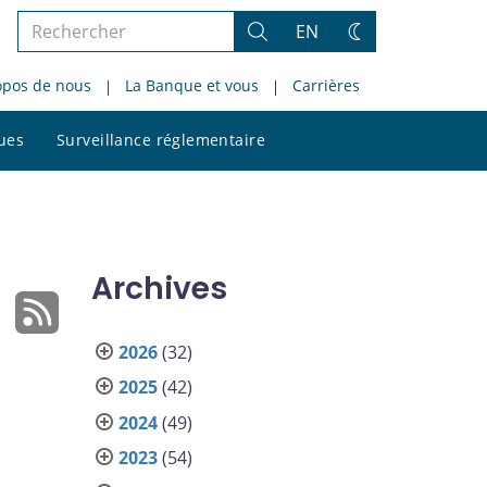
Rechercher
EN
Rechercher
Changez
dans
de
opos de nous
La Banque et vous
Carrières
le
thème
site
Rechercher
ques
Surveillance réglementaire
dans
le
site
Archives
2026
(32)
2025
(42)
2024
(49)
2023
(54)