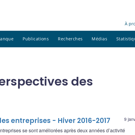
À pr
 banque
Publications
Recherches
Médias
Statisti
perspectives des
es entreprises - Hiver 2016-2017
9 jan
entreprises se sont améliorées après deux années d’activité