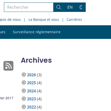
Rechercher
EN
Rechercher
Changez
dans
de
opos de nous
La Banque et vous
Carrières
le
thème
site
Rechercher
ques
Surveillance réglementaire
dans
le
site
Archives
2026
(3)
2025
(4)
2024
(4)
vier 2017
2023
(4)
2022
(4)