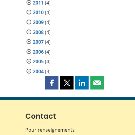
2011
(4)
2010
(4)
2009
(4)
2008
(4)
2007
(4)
2006
(4)
2005
(4)
2004
(3)
Partager
Partager
Partager
Partager
cette
cette
cette
cette
page
page
page
page
sur
sur
sur
par
Facebook
X
LinkedIn
courriel
Contact
Pour renseignements