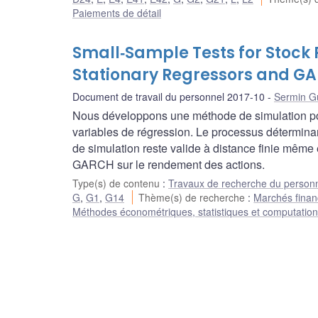
Paiements de détail
Small‐Sample Tests for Stock R
Stationary Regressors and GA
Document de travail du personnel 2017-10
Sermin G
Nous développons une méthode de simulation pour 
variables de régression. Le processus déterminan
de simulation reste valide à distance finie même e
GARCH sur le rendement des actions.
Type(s) de contenu
:
Travaux de recherche du person
G
,
G1
,
G14
Thème(s) de recherche
:
Marchés financ
Méthodes économétriques, statistiques et computation