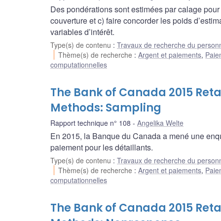
Des pondérations sont estimées par calage pour a)
couverture et c) faire concorder les poids d’estim
variables d’intérêt.
Type(s) de contenu
:
Travaux de recherche du person
Thème(s) de recherche
:
Argent et paiements
,
Paie
computationnelles
The Bank of Canada 2015 Retai
Methods: Sampling
Rapport technique n° 108
Angelika Welte
En 2015, la Banque du Canada a mené une enquê
paiement pour les détaillants.
Type(s) de contenu
:
Travaux de recherche du person
Thème(s) de recherche
:
Argent et paiements
,
Paie
computationnelles
The Bank of Canada 2015 Retai