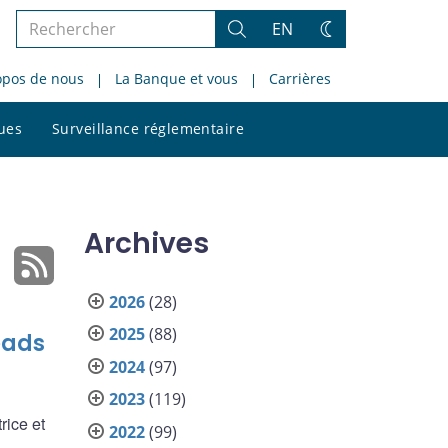
Rechercher
EN
Rechercher
Changez
dans
de
opos de nous
La Banque et vous
Carrières
le
thème
site
Rechercher
ques
Surveillance réglementaire
dans
le
site
Archives
2026
(28)
2025
(88)
eads
2024
(97)
2023
(119)
rice et
2022
(99)