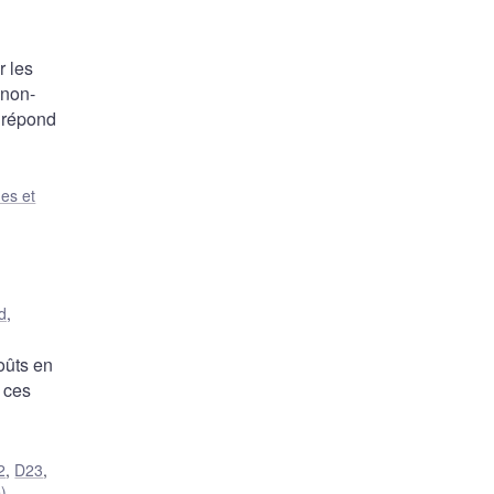
r les
 non-
e répond
es et
d
,
oûts en
 ces
2
,
D23
,
)
,