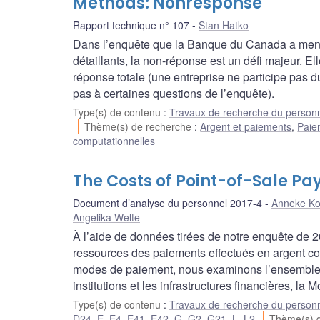
Methods: Nonresponse
Rapport technique n° 107
Stan Hatko
Dans l’enquête que la Banque du Canada a menée
détaillants, la non-réponse est un défi majeur. E
réponse totale (une entreprise ne participe pas d
pas à certaines questions de l’enquête).
Type(s) de contenu
:
Travaux de recherche du person
Thème(s) de recherche
:
Argent et paiements
,
Paie
computationnelles
The Costs of Point-of-Sale P
Document d’analyse du personnel 2017-4
Anneke K
Angelika Welte
À l’aide de données tirées de notre enquête de 
ressources des paiements effectués en argent com
modes de paiement, nous examinons l’ensemble d
institutions et les infrastructures financières, 
Type(s) de contenu
:
Travaux de recherche du person
D24
,
E
,
E4
,
E41
,
E42
,
G
,
G2
,
G21
,
L
,
L2
Thème(s) 