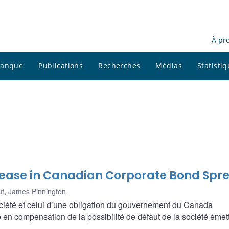
À pr
 banque
Publications
Recherches
Médias
Statisti
rease in Canadian Corporate Bond Spr
uf
,
James Pinnington
ociété et celui d’une obligation du gouvernement du Canada
n compensation de la possibilité de défaut de la société émett