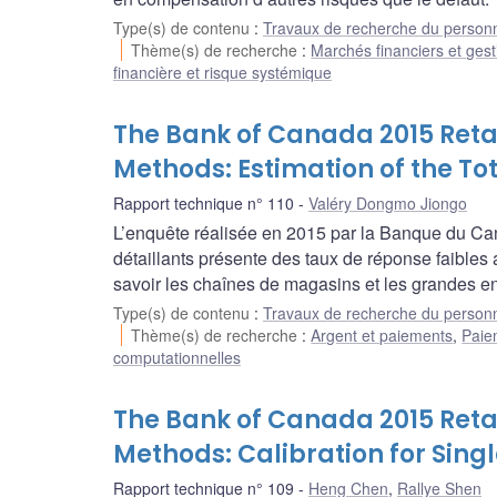
Type(s) de contenu
:
Travaux de recherche du person
Thème(s) de recherche
:
Marchés financiers et gest
financière et risque systémique
The Bank of Canada 2015 Retai
Methods: Estimation of the Tot
Rapport technique n° 110
Valéry Dongmo Jiongo
L’enquête réalisée en 2015 par la Banque du Can
détaillants présente des taux de réponse faibles 
savoir les chaînes de magasins et les grandes e
Type(s) de contenu
:
Travaux de recherche du person
Thème(s) de recherche
:
Argent et paiements
,
Paie
computationnelles
The Bank of Canada 2015 Retai
Methods: Calibration for Sing
Rapport technique n° 109
Heng Chen
,
Rallye Shen