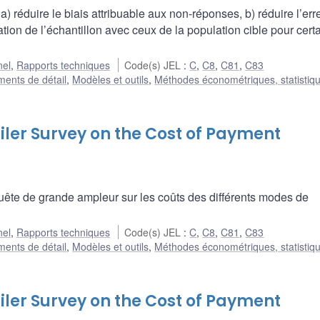
 réduire le biais attribuable aux non-réponses, b) réduire l’err
ation de l’échantillon avec ceux de la population cible pour cert
nel
,
Rapports techniques
Code(s) JEL
:
C
,
C8
,
C81
,
C83
ments de détail
,
Modèles et outils
,
Méthodes économétriques, statistiqu
ler Survey on the Cost of Payment
te de grande ampleur sur les coûts des différents modes de
nel
,
Rapports techniques
Code(s) JEL
:
C
,
C8
,
C81
,
C83
ments de détail
,
Modèles et outils
,
Méthodes économétriques, statistiqu
ler Survey on the Cost of Payment