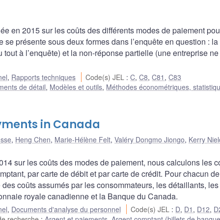
 en 2015 sur les coûts des différents modes de paiement pou
lle se présente sous deux formes dans l’enquête en question : la
u tout à l’enquête) et la non-réponse partielle (une entreprise n
nel
,
Rapports techniques
Code(s) JEL
:
C
,
C8
,
C81
,
C83
ments de détail
,
Modèles et outils
,
Méthodes économétriques, statistiqu
ayments in Canada
osse
,
Heng Chen
,
Marie-Hélène Felt
,
Valéry Dongmo Jiongo
,
Kerry Niel
2014 sur les coûts des modes de paiement, nous calculons les c
ptant, par carte de débit et par carte de crédit. Pour chacun de
es coûts assumés par les consommateurs, les détaillants, les
la Monnaie royale canadienne et la Banque du Canada.
nel
,
Documents d'analyse du personnel
Code(s) JEL
:
D
,
D1
,
D12
,
D
de recherche
:
Argent et paiements
,
Argent comptant (billets de banque