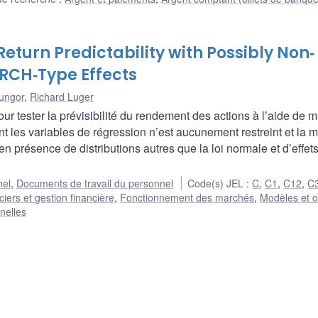
eturn Predictability with Possibly Non‐
RCH‐Type Effects
ungor
,
Richard Luger
tester la prévisibilité du rendement des actions à l’aide de mu
t les variables de régression n’est aucunement restreint et la 
n présence de distributions autres que la loi normale et d’effet
nel
,
Documents de travail du personnel
Code(s) JEL
:
C
,
C1
,
C12
,
C
iers et gestion financière
,
Fonctionnement des marchés
,
Modèles et o
nelles