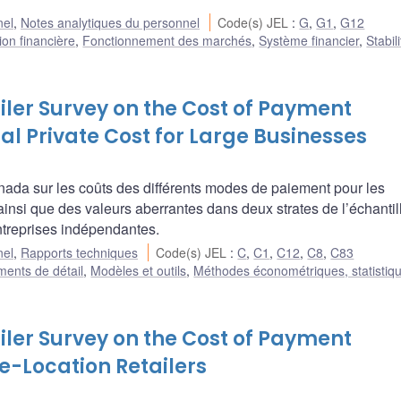
nel
,
Notes analytiques du personnel
Code(s) JEL
:
G
,
G1
,
G12
ion financière
,
Fonctionnement des marchés
,
Système financier
,
Stabil
ler Survey on the Cost of Payment
al Private Cost for Large Businesses
ada sur les coûts des différents modes de paiement pour les
ainsi que des valeurs aberrantes dans deux strates de l’échantil
ntreprises indépendantes.
nel
,
Rapports techniques
Code(s) JEL
:
C
,
C1
,
C12
,
C8
,
C83
ments de détail
,
Modèles et outils
,
Méthodes économétriques, statistiqu
ler Survey on the Cost of Payment
le-Location Retailers