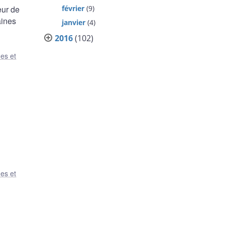
février
(9)
eur de
aines
janvier
(4)
2016
(102)
es et
es et