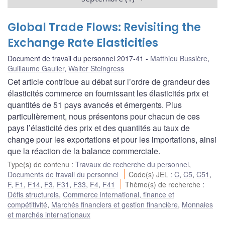
Global Trade Flows: Revisiting the
Exchange Rate Elasticities
Document de travail du personnel 2017-41
Matthieu Bussière
,
Guillaume Gaulier
,
Walter Steingress
Cet article contribue au débat sur l’ordre de grandeur des
élasticités commerce en fournissant les élasticités prix et
quantités de 51 pays avancés et émergents. Plus
particulièrement, nous présentons pour chacun de ces
pays l’élasticité des prix et des quantités au taux de
change pour les exportations et pour les importations, ainsi
que la réaction de la balance commerciale.
Type(s) de contenu
:
Travaux de recherche du personnel
,
Documents de travail du personnel
Code(s) JEL
:
C
,
C5
,
C51
,
F
,
F1
,
F14
,
F3
,
F31
,
F33
,
F4
,
F41
Thème(s) de recherche
:
Défis structurels
,
Commerce international, finance et
compétitivité
,
Marchés financiers et gestion financière
,
Monnaies
et marchés internationaux