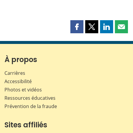
Partager
Partager
Partager
Part
cette
cette
cette
cette
page
page
page
page
sur
sur
sur
par
Facebook
X
LinkedIn
courr
À propos
Carrières
Accessibilité
Photos et vidéos
Ressources éducatives
Prévention de la fraude
Sites affiliés