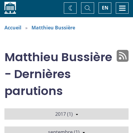
Accueil
Basculer
Togg
EN
Changez
la
navi
recherche
de
thème
Accueil
Matthieu Bussière
Matthieu Bussière
- Dernières
parutions
2017 (1)
septembre (1)