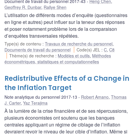
Document de travail du personnel 2017-43
Heng Chen
,
Geoffrey R. Dunbar
,
Rallye Shen
L’utilisation de différents modes d’enquête (questionnaires
en ligne et autres) peut influer sur la teneur des réponses
et poser notamment problème lors de la comparaison
d’enquêtes transversales répétées.
Type(s) de contenu
:
Travaux de recherche du personnel
,
Documents de travail du personnel
Code(s) JEL
:
C
,
C8
Thème(s) de recherche
:
Modèles et outils
,
Méthodes
économétriques, statistiques et computationnelles
Redistributive Effects of a Change in
the Inflation Target
Note analytique du personnel 2017-13
Robert Amano
,
Thomas
J. Carter
,
Yaz Terajima
À la lumière de la crise financière et de ses répercussions,
plusieurs économistes ont soutenu que les banques
centrales appliquant un régime de ciblage de l’inflation
devraient revoir le niveau de leur cible d’inflation. Même si