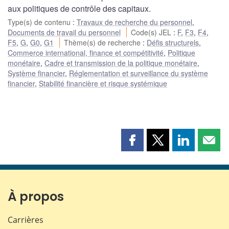
aux politiques de contrôle des capitaux.
Type(s) de contenu
:
Travaux de recherche du personnel
,
Documents de travail du personnel
Code(s) JEL
:
F
,
F3
,
F4
,
F5
,
G
,
G0
,
G1
Thème(s) de recherche
:
Défis structurels
,
Commerce international, finance et compétitivité
,
Politique
monétaire
,
Cadre et transmission de la politique monétaire
,
Système financier
,
Réglementation et surveillance du système
financier
,
Stabilité financière et risque systémique
Partager
Partager
Partager
Part
cette
cette
cette
cette
page
page
page
page
sur
sur
sur
par
Facebook
X
LinkedIn
courr
À propos
Carrières