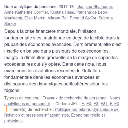
Note analytique du personnel 2017-16
Sanjana Bhatnagar
,
Anne-Katherine Cormier
,
Kristina Hess
,
Patrisha de Leon-
Manlagnit
,
Elise Martin
,
Vikram Rai
,
Renaud St-Cyr
,
Subrata
Sarker
Depuis la crise financière mondiale, l’inflation
fondamentale s’est maintenue en deçà de la cible dans la
plupart des économies avancées. Dernièrement, elle s’est
inscrite en baisse dans plusieurs de ces économies,
malgré la diminution graduelle de la marge de capacités
excédentaires qui s’y opère. Dans cette note, nous
examinons les évolutions récentes de l’inflation
fondamentale dans les économies avancées et
distinguons des dynamiques particulières selon les
régions.
Type(s) de contenu
:
Travaux de recherche du personnel
,
Notes
analytiques du personnel
Code(s) JEL
:
E
,
E0
,
E3
,
E31
,
F
,
F0
Thème(s) de recherche
:
Politique monétaire
,
Dynamique de
l’inflation et pressions inflationnistes
,
Économie réelle et
prévisions