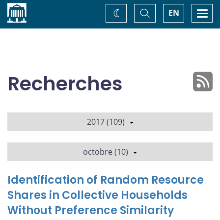
Accueil
Basculer
Togg
EN
Changez
la
navi
recherche
de
thème
Recherches
2017 (109)
octobre (10)
Identification of Random Resource
Shares in Collective Households
Without Preference Similarity