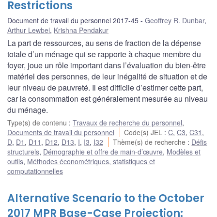
Restrictions
Document de travail du personnel 2017-45
Geoffrey R. Dunbar
,
Arthur Lewbel
,
Krishna Pendakur
La part de ressources, au sens de fraction de la dépense
totale d’un ménage qui se rapporte à chaque membre du
foyer, joue un rôle important dans l’évaluation du bien-être
matériel des personnes, de leur inégalité de situation et de
leur niveau de pauvreté. Il est difficile d’estimer cette part,
car la consommation est généralement mesurée au niveau
du ménage.
Type(s) de contenu
:
Travaux de recherche du personnel
,
Documents de travail du personnel
Code(s) JEL
:
C
,
C3
,
C31
,
D
,
D1
,
D11
,
D12
,
D13
,
I
,
I3
,
I32
Thème(s) de recherche
:
Défis
structurels
,
Démographie et offre de main-d’œuvre
,
Modèles et
outils
,
Méthodes économétriques, statistiques et
computationnelles
Alternative Scenario to the October
2017 MPR Base-Case Projection: