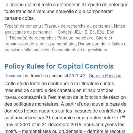
le niveau optimal reste à déterminer, il importe de noter que
toute transition vers une nouvelle cible comporterait
certains coûts.
Type(s) de contenu
:
Travaux de recherche du personnel
,
Notes
analytiques du personnel
Code(s) JEL
:
E
,
E5
,
E52
,
E58
Thème(s) de recherche
:
Politique monétaire
,
Cadre et
transmission de la politique monétaire
,
Dynamique de l’inflation et
pressions inflationnistes
,
Économie réelle et prévisions
Policy Rules for Capital Controls
Document de travail du personnel 2017-42
Gurnain Pasricha
Cette étude tente de contribuer à la littérature sur les
mesures de contrôle des capitaux en s’inspirant des
travaux consacrés à l’estimation de la fonction de réaction
des politiques monétaires. À partir d’une nouvelle base de
données hebdomadaires sur les mesures de contrôle des
er
capitaux prises par 21 économies émergentes entre le 1
janvier 2001 et le 31 décembre 2015, nous analysons les
motifs – mercantilistes ou prudentiels – derrière le recours