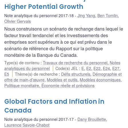
Higher Potential Growth
Note analytique du personnel 2017-18
Jing Yang
,
Ben Tomlin
,
Olivier Gervais
Nous construisons un scénario de rechange dans lequel le
facteur travail tendanciel et les investissements des
entreprises sont supérieurs à ce qui est prévu dans le
scénario de référence du Rapport sur la politique
monétaire de la Banque du Canada.
Type(s) de contenu
:
Travaux de recherche du personnel
,
Notes
analytiques du personnel
Code(s) JEL
:
E
,
E2
,
E22
,
E24
,
E27
,
E5
Thème(s) de recherche
:
Défis structurels
,
Démographie et
offre de main-d’œuvre
,
Modèles et outils
,
Modèles économiques
,
Politique monétaire
,
Économie réelle et prévisions
Global Factors and Inflation in
Canada
Note analytique du personnel 2017-17
Dany Brouillette
,
Laurence Savoie-Chabot