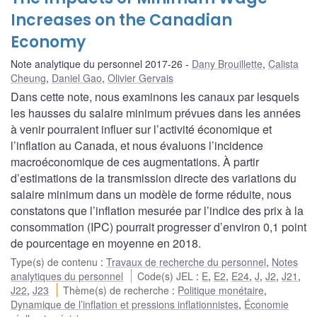
Increases on the Canadian
Economy
Note analytique du personnel 2017-26
Dany Brouillette
,
Calista
Cheung
,
Daniel Gao
,
Olivier Gervais
Dans cette note, nous examinons les canaux par lesquels
les hausses du salaire minimum prévues dans les années
à venir pourraient influer sur l’activité économique et
l’inflation au Canada, et nous évaluons l’incidence
macroéconomique de ces augmentations. À partir
d’estimations de la transmission directe des variations du
salaire minimum dans un modèle de forme réduite, nous
constatons que l’inflation mesurée par l’indice des prix à la
consommation (IPC) pourrait progresser d’environ 0,1 point
de pourcentage en moyenne en 2018.
Type(s) de contenu
:
Travaux de recherche du personnel
,
Notes
analytiques du personnel
Code(s) JEL
:
E
,
E2
,
E24
,
J
,
J2
,
J21
,
J22
,
J23
Thème(s) de recherche
:
Politique monétaire
,
Dynamique de l’inflation et pressions inflationnistes
,
Économie