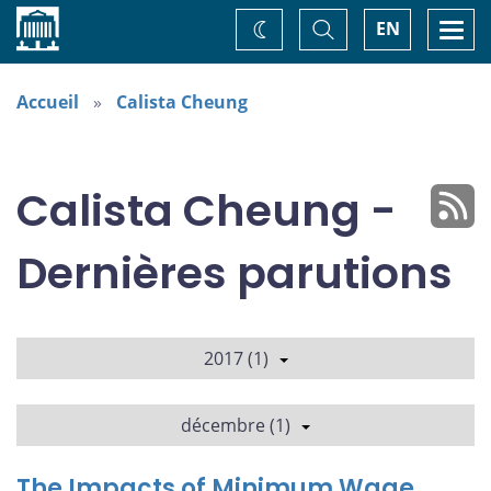
Accueil
Basculer
Togg
EN
Changez
la
navi
recherche
de
thème
Accueil
Calista Cheung
Calista Cheung -
Dernières parutions
2017 (1)
décembre (1)
The Impacts of Minimum Wage