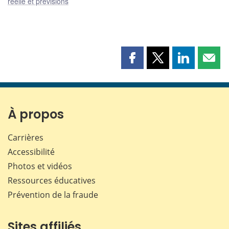
réelle et prévisions
Partager
Partager
Partager
Part
cette
cette
cette
cette
page
page
page
page
sur
sur
sur
par
Facebook
X
LinkedIn
courr
À propos
Carrières
Accessibilité
Photos et vidéos
Ressources éducatives
Prévention de la fraude
Sites affiliés