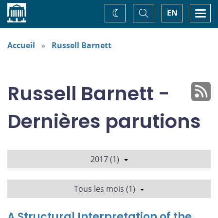
Accueil
Basculer
Togg
EN
Changez
la
navi
recherche
de
thème
Accueil
Russell Barnett
Russell Barnett -
Dernières parutions
2017 (1)
Tous les mois (1)
A Structural Interpretation of the