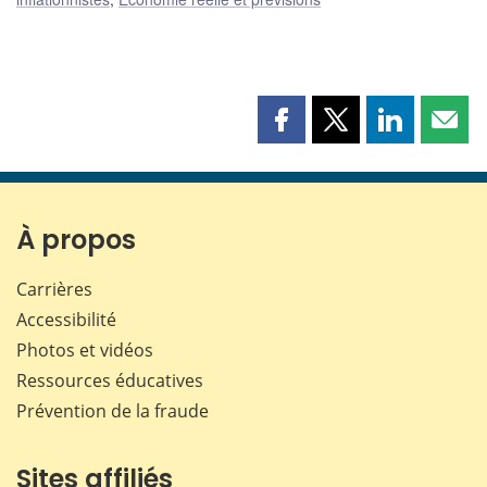
Partager
Partager
Partager
Part
cette
cette
cette
cette
page
page
page
page
sur
sur
sur
par
Facebook
X
LinkedIn
courr
À propos
Carrières
Accessibilité
Photos et vidéos
Ressources éducatives
Prévention de la fraude
Sites affiliés