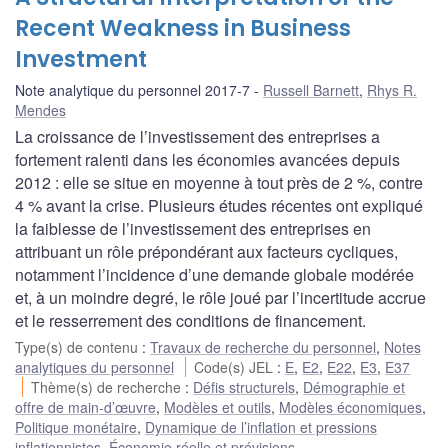
Recent Weakness in Business
Investment
Note analytique du personnel 2017-7
Russell Barnett
,
Rhys R.
Mendes
La croissance de l’investissement des entreprises a
fortement ralenti dans les économies avancées depuis
2012 : elle se situe en moyenne à tout près de 2 %, contre
4 % avant la crise. Plusieurs études récentes ont expliqué
la faiblesse de l’investissement des entreprises en
attribuant un rôle prépondérant aux facteurs cycliques,
notamment l’incidence d’une demande globale modérée
et, à un moindre degré, le rôle joué par l’incertitude accrue
et le resserrement des conditions de financement.
Type(s) de contenu
:
Travaux de recherche du personnel
,
Notes
analytiques du personnel
Code(s) JEL
:
E
,
E2
,
E22
,
E3
,
E37
Thème(s) de recherche
:
Défis structurels
,
Démographie et
offre de main-d’œuvre
,
Modèles et outils
,
Modèles économiques
,
Politique monétaire
,
Dynamique de l’inflation et pressions
inflationnistes
,
Économie réelle et prévisions