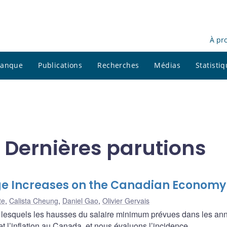
À pr
 banque
Publications
Recherches
Médias
Statisti
 Dernières parutions
e Increases on the Canadian Economy
te
,
Calista Cheung
,
Daniel Gao
,
Olivier Gervais
 lesquels les hausses du salaire minimum prévues dans les an
 et l’inflation au Canada, et nous évaluons l’incidence