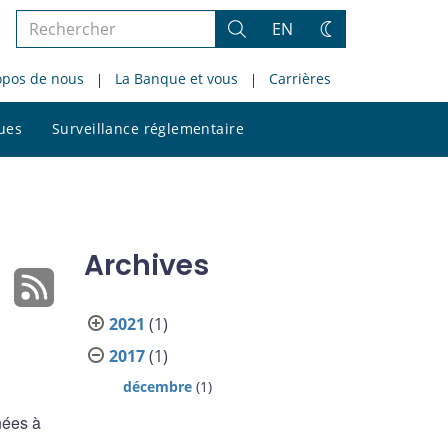
Rechercher
EN
Rechercher
Changez
dans
de
opos de nous
La Banque et vous
Carrières
le
thème
site
Rechercher
ques
Surveillance réglementaire
dans
le
site
Archives
2021
(1)
2017
(1)
décembre
(1)
nées à