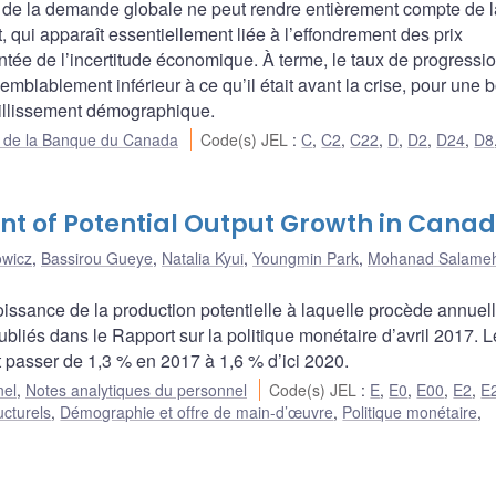
 de la demande globale ne peut rendre entièrement compte de l
 qui apparaît essentiellement liée à l’effondrement des prix
ntée de l’incertitude économique. À terme, le taux de progressi
mblablement inférieur à ce qu’il était avant la crise, pour une 
eillissement démographique.
ue de la Banque du Canada
Code(s) JEL
:
C
,
C2
,
C22
,
D
,
D2
,
D24
,
D8
nt of Potential Output Growth in Cana
wicz
,
Bassirou Gueye
,
Natalia Kyui
,
Youngmin Park
,
Mohanad Salame
oissance de la production potentielle à laquelle procède annue
bliés dans le Rapport sur la politique monétaire d’avril 2017. L
t passer de 1,3 % en 2017 à 1,6 % d’ici 2020.
nel
,
Notes analytiques du personnel
Code(s) JEL
:
E
,
E0
,
E00
,
E2
,
E
ucturels
,
Démographie et offre de main-d’œuvre
,
Politique monétaire
,