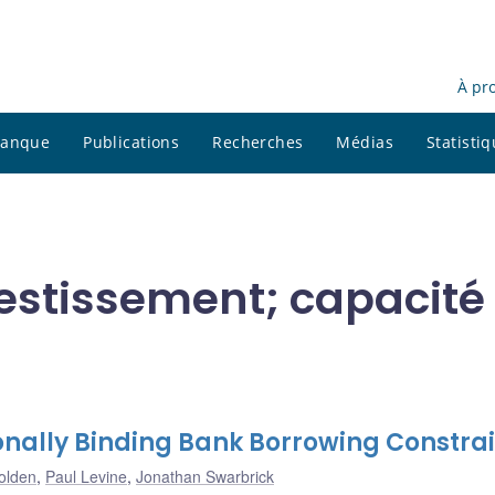
À pr
 banque
Publications
Recherches
Médias
Statisti
vestissement; capacité
nally Binding Bank Borrowing Constrai
olden
,
Paul Levine
,
Jonathan Swarbrick