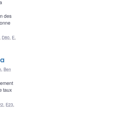
a
on des
bonne
,
D80
,
E
,
da
h
,
Ben
llement
e taux
22
,
E23
,