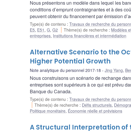
Nous présentons un modèle dans lequel les banque
conditions d’emprunt contraignantes et à des coût
peuvent obtenir du financement par émission d’ac
Type(s) de contenu
:
Travaux de recherche du person
E5
,
E51
,
G
,
G2
Thème(s) de recherche
:
Modèles et
entreprises
,
Institutions financières et intermédiation
Alternative Scenario to the O
Higher Potential Growth
Note analytique du personnel 2017-18
Jing Yang
,
Be
Nous construisons un scénario de rechange dans l
entreprises sont supérieurs à ce qui est prévu da
Banque du Canada.
Type(s) de contenu
:
Travaux de recherche du person
Thème(s) de recherche
:
Défis structurels
,
Démograp
Politique monétaire
,
Économie réelle et prévisions
A Structural Interpretation o