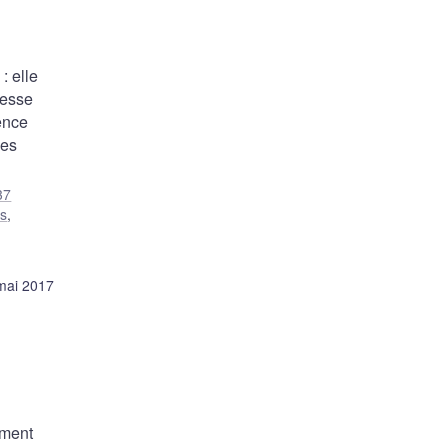
: elle
lesse
ence
des
37
s
,
mai 2017
ement