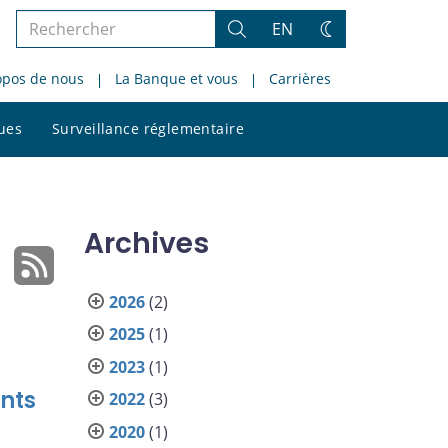
Rechercher
EN
Rechercher
Changez
dans
de
opos de nous
La Banque et vous
Carrières
le
thème
site
Rechercher
ques
Surveillance réglementaire
dans
le
site
Archives
2026
(2)
2025
(1)
2023
(1)
nts
2022
(3)
2020
(1)