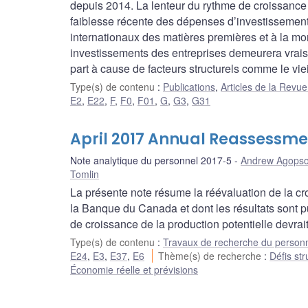
depuis 2014. La lenteur du rythme de croissance
faiblesse récente des dépenses d’investissement,
internationaux des matières premières et à la mo
investissements des entreprises demeurera vraise
part à cause de facteurs structurels comme le vi
Type(s) de contenu
:
Publications
,
Articles de la Rev
E2
,
E22
,
F
,
F0
,
F01
,
G
,
G3
,
G31
April 2017 Annual Reassessme
Note analytique du personnel 2017-5
Andrew Agopso
Tomlin
La présente note résume la réévaluation de la cr
la Banque du Canada et dont les résultats sont pu
de croissance de la production potentielle devrai
Type(s) de contenu
:
Travaux de recherche du person
E24
,
E3
,
E37
,
E6
Thème(s) de recherche
:
Défis str
Économie réelle et prévisions