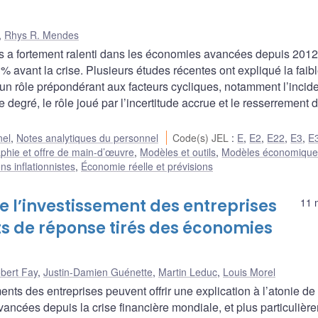
,
Rhys R. Mendes
s a fortement ralenti dans les économies avancées depuis 2012 
% avant la crise. Plusieurs études récentes ont expliqué la faib
t un rôle prépondérant aux facteurs cycliques, notamment l’incid
egré, le rôle joué par l’incertitude accrue et le resserrement 
nel
,
Notes analytiques du personnel
Code(s) JEL
:
E
,
E2
,
E22
,
E3
,
E
hie et offre de main-d’œuvre
,
Modèles et outils
,
Modèles économique
ns inflationnistes
,
Économie réelle et prévisions
 l’investissement des entreprises
11 
ts de réponse tirés des économies
bert Fay
,
Justin-Damien Guénette
,
Martin Leduc
,
Louis Morel
ents des entreprises peuvent offrir une explication à l’atonie de
ncées depuis la crise financière mondiale, et plus particulièr