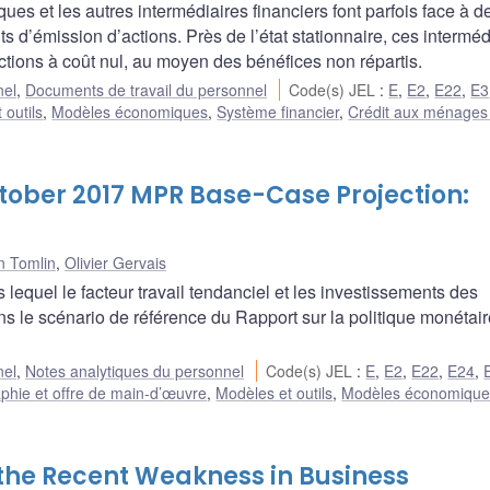
s et les autres intermédiaires financiers font parfois face à d
s d’émission d’actions. Près de l’état stationnaire, ces interméd
tions à coût nul, au moyen des bénéfices non répartis.
nel
,
Documents de travail du personnel
Code(s) JEL
:
E
,
E2
,
E22
,
E3
 outils
,
Modèles économiques
,
Système financier
,
Crédit aux ménages
ctober 2017 MPR Base-Case Projection:
n Tomlin
,
Olivier Gervais
equel le facteur travail tendanciel et les investissements des
ns le scénario de référence du Rapport sur la politique monétair
nel
,
Notes analytiques du personnel
Code(s) JEL
:
E
,
E2
,
E22
,
E24
,
hie et offre de main-d’œuvre
,
Modèles et outils
,
Modèles économique
f the Recent Weakness in Business