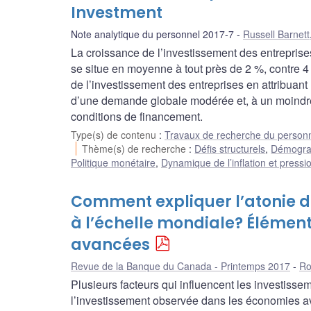
Investment
Note analytique du personnel 2017-7
Russell Barnett
La croissance de l’investissement des entreprise
se situe en moyenne à tout près de 2 %, contre 4 
de l’investissement des entreprises en attribuan
d’une demande globale modérée et, à un moindre d
conditions de financement.
Type(s) de contenu
:
Travaux de recherche du person
Thème(s) de recherche
:
Défis structurels
,
Démograp
Politique monétaire
,
Dynamique de l’inflation et pressio
Comment expliquer l’atonie de
à l’échelle mondiale? Élémen
avancées
Revue de la Banque du Canada - Printemps 2017
Ro
Plusieurs facteurs qui influencent les investissem
l’investissement observée dans les économies ava