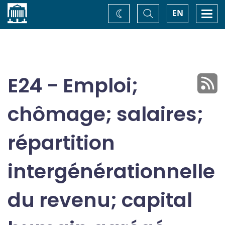
Accueil
Basculer
Togg
EN
Changez
la
navi
recherche
de
thème
E24 - Emploi;
chômage; salaires;
répartition
intergénérationnelle
du revenu; capital