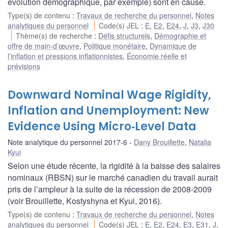
évolution démographique, par exemple) sont en cause.
Type(s) de contenu
:
Travaux de recherche du personnel
,
Notes
analytiques du personnel
Code(s) JEL
:
E
,
E2
,
E24
,
J
,
J3
,
J30
Thème(s) de recherche
:
Défis structurels
,
Démographie et
offre de main-d’œuvre
,
Politique monétaire
,
Dynamique de
l’inflation et pressions inflationnistes
,
Économie réelle et
prévisions
Downward Nominal Wage Rigidity,
Inflation and Unemployment: New
Evidence Using Micro‐Level Data
Note analytique du personnel 2017-6
Dany Brouillette
,
Natalia
Kyui
Selon une étude récente, la rigidité à la baisse des salaires
nominaux (RBSN) sur le marché canadien du travail aurait
pris de l’ampleur à la suite de la récession de 2008‐2009
(voir Brouillette, Kostyshyna et Kyui, 2016).
Type(s) de contenu
:
Travaux de recherche du personnel
,
Notes
analytiques du personnel
Code(s) JEL
:
E
,
E2
,
E24
,
E3
,
E31
,
J
,