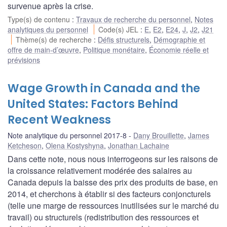
survenue après la crise.
Type(s) de contenu
:
Travaux de recherche du personnel
,
Notes
analytiques du personnel
Code(s) JEL
:
E
,
E2
,
E24
,
J
,
J2
,
J21
Thème(s) de recherche
:
Défis structurels
,
Démographie et
offre de main-d’œuvre
,
Politique monétaire
,
Économie réelle et
prévisions
Wage Growth in Canada and the
United States: Factors Behind
Recent Weakness
Note analytique du personnel 2017-8
Dany Brouillette
,
James
Ketcheson
,
Olena Kostyshyna
,
Jonathan Lachaine
Dans cette note, nous nous interrogeons sur les raisons de
la croissance relativement modérée des salaires au
Canada depuis la baisse des prix des produits de base, en
2014, et cherchons à établir si des facteurs conjoncturels
(telle une marge de ressources inutilisées sur le marché du
travail) ou structurels (redistribution des ressources et