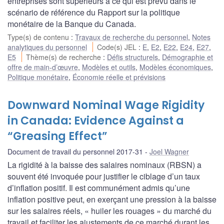
entreprises sont supérieurs à ce qui est prévu dans le
scénario de référence du Rapport sur la politique
monétaire de la Banque du Canada.
Type(s) de contenu
:
Travaux de recherche du personnel
,
Notes
analytiques du personnel
Code(s) JEL
:
E
,
E2
,
E22
,
E24
,
E27
,
E5
Thème(s) de recherche
:
Défis structurels
,
Démographie et
offre de main-d’œuvre
,
Modèles et outils
,
Modèles économiques
,
Politique monétaire
,
Économie réelle et prévisions
Downward Nominal Wage Rigidity
in Canada: Evidence Against a
“Greasing Effect”
Document de travail du personnel 2017-31
Joel Wagner
La rigidité à la baisse des salaires nominaux (RBSN) a
souvent été invoquée pour justifier le ciblage d’un taux
d’inflation positif. Il est communément admis qu’une
inflation positive peut, en exerçant une pression à la baisse
sur les salaires réels, « huiler les rouages » du marché du
travail et faciliter les ajustements de ce marché durant les