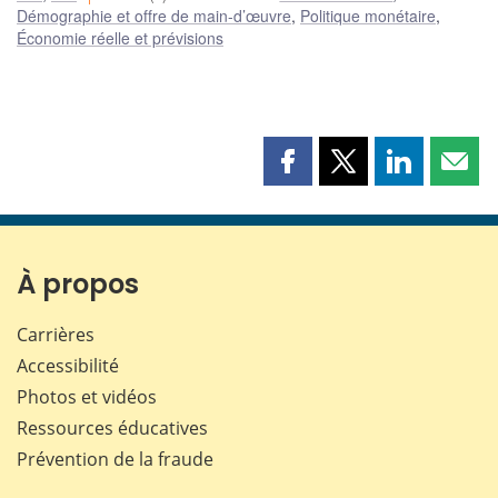
Démographie et offre de main-d’œuvre
,
Politique monétaire
,
Économie réelle et prévisions
Partager
Partager
Partager
Part
cette
cette
cette
cette
page
page
page
page
sur
sur
sur
par
Facebook
X
LinkedIn
courr
À propos
Carrières
Accessibilité
Photos et vidéos
Ressources éducatives
Prévention de la fraude