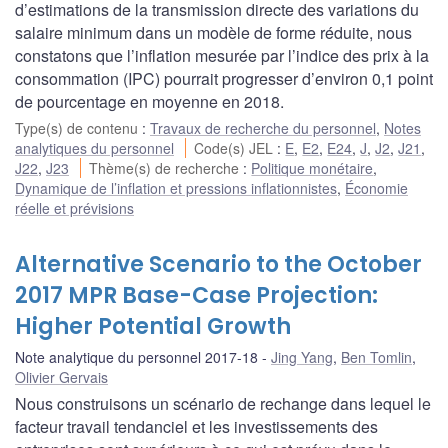
d’estimations de la transmission directe des variations du
salaire minimum dans un modèle de forme réduite, nous
constatons que l’inflation mesurée par l’indice des prix à la
consommation (IPC) pourrait progresser d’environ 0,1 point
de pourcentage en moyenne en 2018.
Type(s) de contenu
:
Travaux de recherche du personnel
,
Notes
analytiques du personnel
Code(s) JEL
:
E
,
E2
,
E24
,
J
,
J2
,
J21
,
J22
,
J23
Thème(s) de recherche
:
Politique monétaire
,
Dynamique de l’inflation et pressions inflationnistes
,
Économie
réelle et prévisions
Alternative Scenario to the October
2017 MPR Base-Case Projection:
Higher Potential Growth
Note analytique du personnel 2017-18
Jing Yang
,
Ben Tomlin
,
Olivier Gervais
Nous construisons un scénario de rechange dans lequel le
facteur travail tendanciel et les investissements des