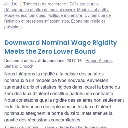
J3
,
J30
Thème(s) de recherche
:
Défis structurels
,
Démographie et offre de main-d’œuvre
,
Modèles et outils
,
Modèles économiques
,
Politique monétaire
,
Dynamique de
l’inflation et pressions inflationnistes
,
Économie réelle et
prévisions
Downward Nominal Wage Rigidity
Meets the Zero Lower Bound
Document de travail du personnel 2017-16
Robert Amano
,
Stefano Gnocchi
Nous intégrons la rigidité à la baisse des salaires
nominaux à un modèle de type nouveau Keynésien
standard à prix et salaires rigides dans lequel la borne du
zéro des taux d’intérêt constitue parfois une contrainte.
Nous constatons que la rigidité des salaires non seulement
réduit la fréquence des épisodes où les taux d’intérêt
nominaux atteignent la borne du zéro, mais atténue la
gravité des récessions concomitantes.
Type(s) de contenu
:
Travaux de recherche du personnel
,