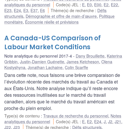
analytiques du personnel
Code(s) JEL
:
E
,
E0
,
E00
,
E2
,
E22
,
E23
,
E24
,
E3
,
E37
,
E6
Thème(s) de recherche
:
Défis
structurels
,
Démographie et offre de main-d’œuvre
,
Politique
monétaire
,
Économie réelle et prévisions
A Canada-US Comparison of
Labour Market Conditions
Note analytique du personnel 2017-4
Dany Brouillette
,
Katerina
Gribbin
,
Justin-Damien Guénette
,
James Ketcheson
,
Olena
Kostyshyna
,
Jonathan Lachaine
,
Colin Scarffe
Dans cette note, nous faisons une brève comparaison de
l’évolution récente des marchés du travail au Canada et
aux États-Unis. Notre analyse indique qu’il reste encore
des ressources inutilisées sur le marché du travail
canadien, alors que le marché du travail américain est
proche du plein emploi.
Type(s) de contenu
:
Travaux de recherche du personnel
,
Notes
analytiques du personnel
Code(s) JEL
:
E
,
E2
,
E24
,
J
,
J2
,
J21
,
J22
,
J23
Thème(s) de recherche
:
Défis structurels
,