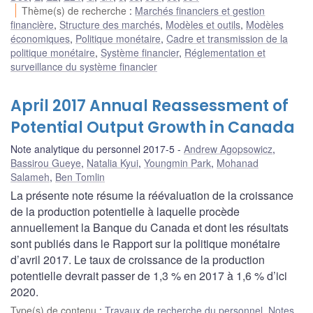
Thème(s) de recherche
:
Marchés financiers et gestion
financière
,
Structure des marchés
,
Modèles et outils
,
Modèles
économiques
,
Politique monétaire
,
Cadre et transmission de la
politique monétaire
,
Système financier
,
Réglementation et
surveillance du système financier
April 2017 Annual Reassessment of
Potential Output Growth in Canada
Note analytique du personnel 2017-5
Andrew Agopsowicz
,
Bassirou Gueye
,
Natalia Kyui
,
Youngmin Park
,
Mohanad
Salameh
,
Ben Tomlin
La présente note résume la réévaluation de la croissance
de la production potentielle à laquelle procède
annuellement la Banque du Canada et dont les résultats
sont publiés dans le Rapport sur la politique monétaire
d’avril 2017. Le taux de croissance de la production
potentielle devrait passer de 1,3 % en 2017 à 1,6 % d’ici
2020.
Type(s) de contenu
:
Travaux de recherche du personnel
,
Notes