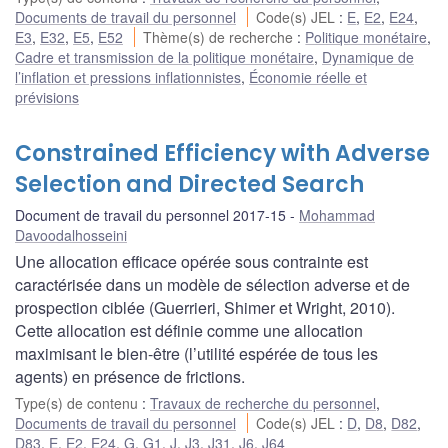
Documents de travail du personnel
Code(s) JEL
:
E
,
E2
,
E24
,
E3
,
E32
,
E5
,
E52
Thème(s) de recherche
:
Politique monétaire
,
Cadre et transmission de la politique monétaire
,
Dynamique de
l’inflation et pressions inflationnistes
,
Économie réelle et
prévisions
Constrained Efficiency with Adverse
Selection and Directed Search
Document de travail du personnel 2017-15
Mohammad
Davoodalhosseini
Une allocation efficace opérée sous contrainte est
caractérisée dans un modèle de sélection adverse et de
prospection ciblée (Guerrieri, Shimer et Wright, 2010).
Cette allocation est définie comme une allocation
maximisant le bien-être (l’utilité espérée de tous les
agents) en présence de frictions.
Type(s) de contenu
:
Travaux de recherche du personnel
,
Documents de travail du personnel
Code(s) JEL
:
D
,
D8
,
D82
,
D83
,
E
,
E2
,
E24
,
G
,
G1
,
J
,
J3
,
J31
,
J6
,
J64