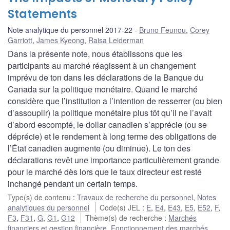
Statements
Note analytique du personnel 2017-22
Bruno Feunou
,
Corey
Garriott
,
James Kyeong
,
Raisa Leiderman
Dans la présente note, nous établissons que les
participants au marché réagissent à un changement
imprévu de ton dans les déclarations de la Banque du
Canada sur la politique monétaire. Quand le marché
considère que l’institution a l’intention de resserrer (ou bien
d’assouplir) la politique monétaire plus tôt qu’il ne l’avait
d’abord escompté, le dollar canadien s’apprécie (ou se
déprécie) et le rendement à long terme des obligations de
l’État canadien augmente (ou diminue). Le ton des
déclarations revêt une importance particulièrement grande
pour le marché dès lors que le taux directeur est resté
inchangé pendant un certain temps.
Type(s) de contenu
:
Travaux de recherche du personnel
,
Notes
analytiques du personnel
Code(s) JEL
:
E
,
E4
,
E43
,
E5
,
E52
,
F
,
F3
,
F31
,
G
,
G1
,
G12
Thème(s) de recherche
:
Marchés
financiers et gestion financière
,
Fonctionnement des marchés
,