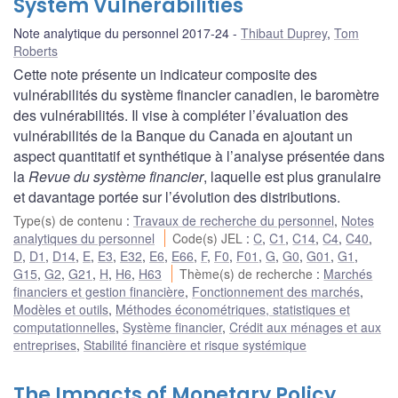
System Vulnerabilities
Note analytique du personnel 2017-24
Thibaut Duprey
,
Tom
Roberts
Cette note présente un indicateur composite des
vulnérabilités du système financier canadien, le baromètre
des vulnérabilités. Il vise à compléter l’évaluation des
vulnérabilités de la Banque du Canada en ajoutant un
aspect quantitatif et synthétique à l’analyse présentée dans
la
Revue du système financier
, laquelle est plus granulaire
et davantage portée sur l’évolution des distributions.
Type(s) de contenu
:
Travaux de recherche du personnel
,
Notes
analytiques du personnel
Code(s) JEL
:
C
,
C1
,
C14
,
C4
,
C40
,
D
,
D1
,
D14
,
E
,
E3
,
E32
,
E6
,
E66
,
F
,
F0
,
F01
,
G
,
G0
,
G01
,
G1
,
G15
,
G2
,
G21
,
H
,
H6
,
H63
Thème(s) de recherche
:
Marchés
financiers et gestion financière
,
Fonctionnement des marchés
,
Modèles et outils
,
Méthodes économétriques, statistiques et
computationnelles
,
Système financier
,
Crédit aux ménages et aux
entreprises
,
Stabilité financière et risque systémique
The Impacts of Monetary Policy