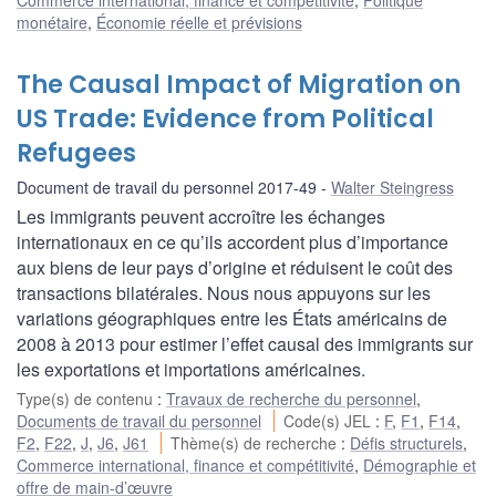
monétaire
,
Économie réelle et prévisions
The Causal Impact of Migration on
US Trade: Evidence from Political
Refugees
Document de travail du personnel 2017-49
Walter Steingress
Les immigrants peuvent accroître les échanges
internationaux en ce qu’ils accordent plus d’importance
aux biens de leur pays d’origine et réduisent le coût des
transactions bilatérales. Nous nous appuyons sur les
variations géographiques entre les États américains de
2008 à 2013 pour estimer l’effet causal des immigrants sur
les exportations et importations américaines.
Type(s) de contenu
:
Travaux de recherche du personnel
,
Documents de travail du personnel
Code(s) JEL
:
F
,
F1
,
F14
,
F2
,
F22
,
J
,
J6
,
J61
Thème(s) de recherche
:
Défis structurels
,
Commerce international, finance et compétitivité
,
Démographie et
offre de main-d’œuvre