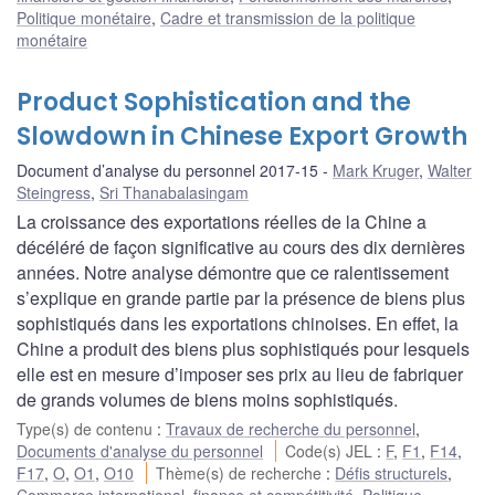
Politique monétaire
,
Cadre et transmission de la politique
monétaire
Product Sophistication and the
Slowdown in Chinese Export Growth
Document d’analyse du personnel 2017-15
Mark Kruger
,
Walter
Steingress
,
Sri Thanabalasingam
La croissance des exportations réelles de la Chine a
décéléré de façon significative au cours des dix dernières
années. Notre analyse démontre que ce ralentissement
s’explique en grande partie par la présence de biens plus
sophistiqués dans les exportations chinoises. En effet, la
Chine a produit des biens plus sophistiqués pour lesquels
elle est en mesure d’imposer ses prix au lieu de fabriquer
de grands volumes de biens moins sophistiqués.
Type(s) de contenu
:
Travaux de recherche du personnel
,
Documents d'analyse du personnel
Code(s) JEL
:
F
,
F1
,
F14
,
F17
,
O
,
O1
,
O10
Thème(s) de recherche
:
Défis structurels
,
Commerce international, finance et compétitivité
,
Politique