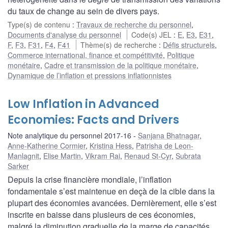
du taux de change au sein de divers pays.
Type(s) de contenu
:
Travaux de recherche du personnel
,
Documents d'analyse du personnel
Code(s) JEL
:
E
,
E3
,
E31
,
F
,
F3
,
F31
,
F4
,
F41
Thème(s) de recherche
:
Défis structurels
,
Commerce international, finance et compétitivité
,
Politique
monétaire
,
Cadre et transmission de la politique monétaire
,
Dynamique de l’inflation et pressions inflationnistes
Low Inflation in Advanced
Economies: Facts and Drivers
Note analytique du personnel 2017-16
Sanjana Bhatnagar
,
Anne-Katherine Cormier
,
Kristina Hess
,
Patrisha de Leon-
Manlagnit
,
Elise Martin
,
Vikram Rai
,
Renaud St-Cyr
,
Subrata
Sarker
Depuis la crise financière mondiale, l’inflation
fondamentale s’est maintenue en deçà de la cible dans la
plupart des économies avancées. Dernièrement, elle s’est
inscrite en baisse dans plusieurs de ces économies,
malgré la diminution graduelle de la marge de capacités