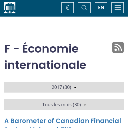
Accueil
Basculer
Togg
EN
Changez
la
navi
recherche
de
thème
F - Économie
internationale
2017 (30)
Tous les mois (30)
A Barometer of Canadian Financial