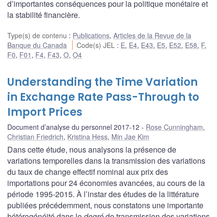
d’importantes conséquences pour la politique monétaire et
la stabilité financière.
Type(s) de contenu
:
Publications
,
Articles de la Revue de la
Banque du Canada
Code(s) JEL
:
E
,
E4
,
E43
,
E5
,
E52
,
E58
,
F
,
F0
,
F01
,
F4
,
F43
,
O
,
O4
Understanding the Time Variation
in Exchange Rate Pass-Through to
Import Prices
Document d’analyse du personnel 2017-12
Rose Cunningham
,
Christian Friedrich
,
Kristina Hess
,
Min Jae Kim
Dans cette étude, nous analysons la présence de
variations temporelles dans la transmission des variations
du taux de change effectif nominal aux prix des
importations pour 24 économies avancées, au cours de la
période 1995-2015. À l’instar des études de la littérature
publiées précédemment, nous constatons une importante
hétérogénéité dans le
degré
de transmission des variations