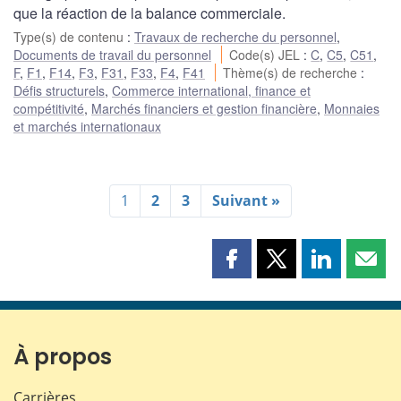
que la réaction de la balance commerciale.
Type(s) de contenu
:
Travaux de recherche du personnel
,
Documents de travail du personnel
Code(s) JEL
:
C
,
C5
,
C51
,
F
,
F1
,
F14
,
F3
,
F31
,
F33
,
F4
,
F41
Thème(s) de recherche
:
Défis structurels
,
Commerce international, finance et
compétitivité
,
Marchés financiers et gestion financière
,
Monnaies
et marchés internationaux
1
2
3
Suivant »
Partager
Partager
Partager
Part
cette
cette
cette
cette
page
page
page
page
sur
sur
sur
par
Facebook
X
LinkedIn
courr
À propos
Carrières