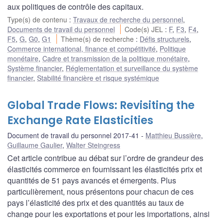
aux politiques de contrôle des capitaux.
Type(s) de contenu
:
Travaux de recherche du personnel
,
Documents de travail du personnel
Code(s) JEL
:
F
,
F3
,
F4
,
F5
,
G
,
G0
,
G1
Thème(s) de recherche
:
Défis structurels
,
Commerce international, finance et compétitivité
,
Politique
monétaire
,
Cadre et transmission de la politique monétaire
,
Système financier
,
Réglementation et surveillance du système
financier
,
Stabilité financière et risque systémique
Global Trade Flows: Revisiting the
Exchange Rate Elasticities
Document de travail du personnel 2017-41
Matthieu Bussière
,
Guillaume Gaulier
,
Walter Steingress
Cet article contribue au débat sur l’ordre de grandeur des
élasticités commerce en fournissant les élasticités prix et
quantités de 51 pays avancés et émergents. Plus
particulièrement, nous présentons pour chacun de ces
pays l’élasticité des prix et des quantités au taux de
change pour les exportations et pour les importations, ainsi