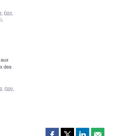
2
,
D23
,
)
,
 aux
ix des
2
,
G20
,