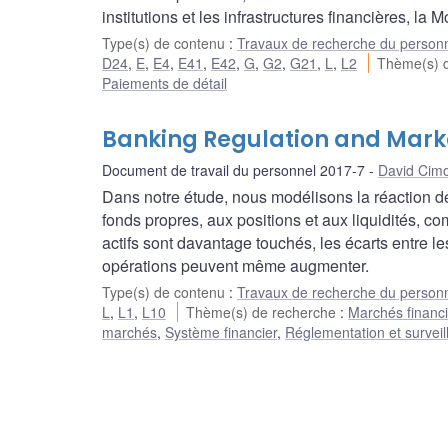
institutions et les infrastructures financières, 
Type(s) de contenu
:
Travaux de recherche du person
D24
,
E
,
E4
,
E41
,
E42
,
G
,
G2
,
G21
,
L
,
L2
Thème(s) 
Paiements de détail
Banking Regulation and Mark
Document de travail du personnel 2017-7
David Cim
Dans notre étude, nous modélisons la réaction d
fonds propres, aux positions et aux liquidités, co
actifs sont davantage touchés, les écarts entre 
opérations peuvent même augmenter.
Type(s) de contenu
:
Travaux de recherche du person
L
,
L1
,
L10
Thème(s) de recherche
:
Marchés financi
marchés
,
Système financier
,
Réglementation et surveil