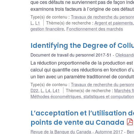
que ces défauts ne surviennent pas de façon in
examinons trois facteurs à l’origine de ces défaut
Type(s) de contenu
:
Travaux de recherche du person
L
,
L1
Thème(s) de recherche
:
Argent et paiements
gestion financière
,
Fonctionnement des marchés
Identifying the Degree of Col
Document de travail du personnel 2017-51
Oleksand
La réduction proportionnelle de la production e
calcul qui quantifie ces réductions en fonction d’u
un lien avec un paramètre traditionnel de conduit
Type(s) de contenu
:
Travaux de recherche du person
D22
,
L
,
L4
,
L41
Thème(s) de recherche
:
Marchés fi
Méthodes économétriques, statistiques et computation
L’acceptation et l’utilisatio
points de vente au Canada
Revue de la Banque du Canada - Automne 2017
Ben