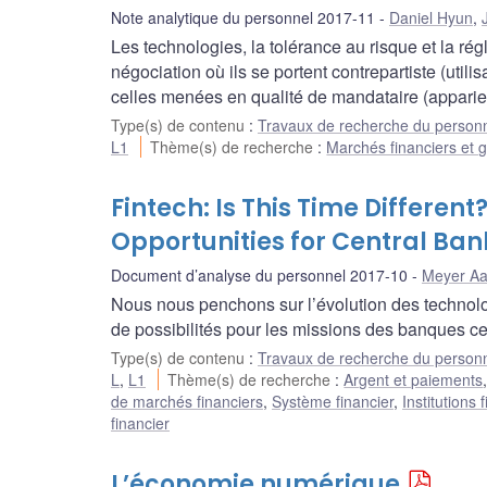
Note analytique du personnel 2017-11
Daniel Hyun
,
Les technologies, la tolérance au risque et la ré
négociation où ils se portent contrepartiste (utilis
celles menées en qualité de mandataire (apparie
Type(s) de contenu
:
Travaux de recherche du person
L1
Thème(s) de recherche
:
Marchés financiers et g
Fintech: Is This Time Differen
Opportunities for Central Ban
Document d’analyse du personnel 2017-10
Meyer Aa
Nous nous penchons sur l’évolution des technolog
de possibilités pour les missions des banques ce
Type(s) de contenu
:
Travaux de recherche du person
L
,
L1
Thème(s) de recherche
:
Argent et paiements
de marchés financiers
,
Système financier
,
Institutions 
financier
L’économie numérique