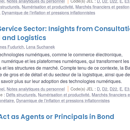
nel
,
Notes analytiques du personnel
Code(s) JEL
:
D
,
D2
,
D22
,
E
,
E3
 structurels
,
Numérisation et productivité
,
Marchés financiers et gestion
,
Dynamique de l’inflation et pressions inflationnistes
Service Sector: Insights from Consultat
l and Logistics
mes Fudurich
,
Lena Suchanek
x technologies numériques, comme le commerce électronique,
 numérique et les plateformes numériques, qui transforment les
s et les structures de marché. Compte tenu de ce contexte, la 
 gros et de détail et du secteur de la logistique, ainsi que d
 savoir plus sur leur adoption des technologies numériques.
nel
,
Notes analytiques du personnel
Code(s) JEL
:
D
,
D2
,
D22
,
E
,
E3
he
:
Défis structurels
,
Numérisation et productivité
,
Marchés financiers e
onétaire
,
Dynamique de l’inflation et pressions inflationnistes
ct as Agents or Principals in Bond