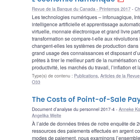
Revue de la Banque du Canada - Printemps 2017
Ch
Les technologies numériques – infonuagique, Int
intelligence artificielle et apprentissage automa
virtuelle, monnaie électronique et grand livre p
transformation se compare-t-elle aux révolution
changent-elles les systèmes de production dans l
grand usage des connaissances et disposant d’un
prêtes à tirer le meilleur parti de la numérisatio
productivité, les marchés du travail, l’inflation et
Type(s) de contenu
:
Publications
,
Articles de la Rev
O33
The Costs of Point-of-Sale P
Document d’analyse du personnel 2017-4
Anneke K
Angelika Welte
À l’aide de données tirées de notre enquête de 
ressources des paiements effectués en argent com
modes de paiement, nous examinons l’ensemble d