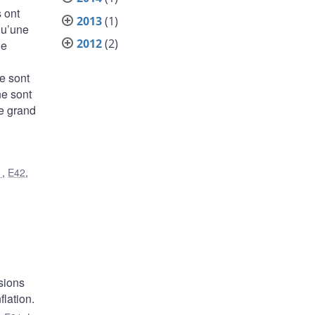
 ont
2013
(1)
qu’une
2012
(2)
de
ce sont
ne sont
le grand
1
,
E42
,
sions
flation.