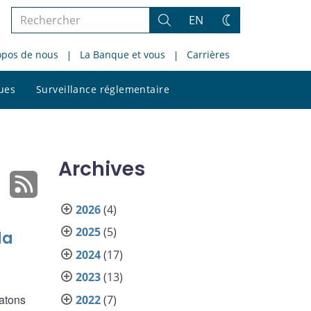
Rechercher
EN
Rechercher
Changez
dans
de
opos de nous
La Banque et vous
Carrières
le
thème
site
Rechercher
ques
Surveillance réglementaire
dans
le
site
Archives
2026
(4)
2025
(5)
da
2024
(17)
2023
(13)
atons
2022
(7)