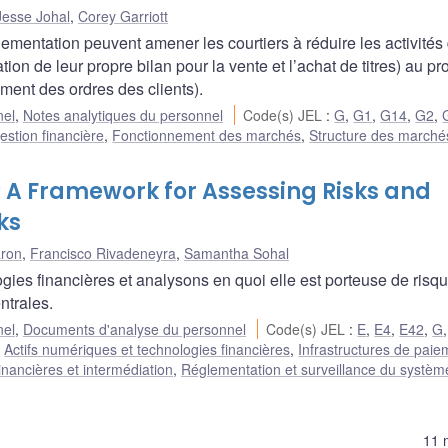
Jesse Johal
,
Corey Garriott
glementation peuvent amener les courtiers à réduire les activités
ation de leur propre bilan pour la vente et l’achat de titres) au pro
ment des ordres des clients).
nel
,
Notes analytiques du personnel
Code(s) JEL
:
G
,
G1
,
G14
,
G2
,
estion financière
,
Fonctionnement des marchés
,
Structure des marché
t? A Framework for Assessing Risks and
ks
ron
,
Francisco Rivadeneyra
,
Samantha Sohal
ies financières et analysons en quoi elle est porteuse de risqu
ntrales.
nel
,
Documents d'analyse du personnel
Code(s) JEL
:
E
,
E4
,
E42
,
G
,
Actifs numériques et technologies financières
,
Infrastructures de paie
financières et intermédiation
,
Réglementation et surveillance du systèm
11 