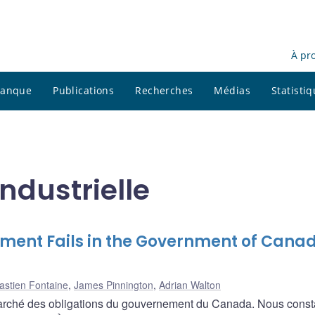
À pr
 banque
Publications
Recherches
Médias
Statisti
industrielle
lement Fails in the Government of Cana
astien Fontaine
,
James Pinnington
,
Adrian Walton
marché des obligations du gouvernement du Canada. Nous const