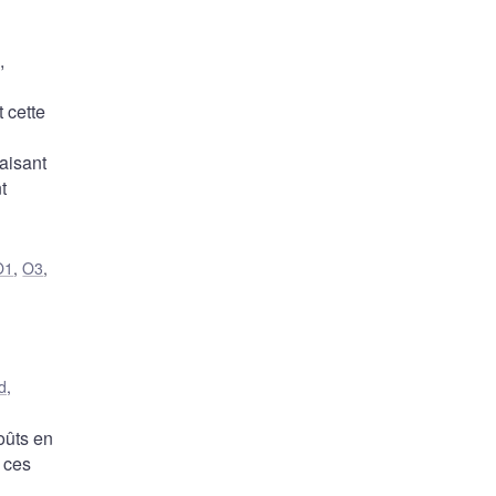
,
 cette
aisant
t
O1
,
O3
,
d
,
oûts en
 ces