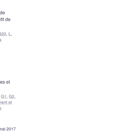
 de
fit de
G20
,
L
,
s
es et
,
G1
,
G2
,
ment et
e
mai 2017