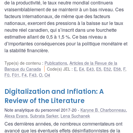
de la productivité, le taux neutre mondial continuera
vraisemblablement de se maintenir à un bas niveau. Ces
facteurs internationaux, de même que des facteurs
nationaux, exercent des pressions à la baisse sur le taux
neutre réel canadien, qui s’inscrit dans une fourchette
estimative allant de 0,5 à 1,5 %. Ce bas niveau a
d’importantes conséquences pour la politique monétaire et
la stabilité financière.
Type(s) de contenu
:
Publications
,
Articles de la Revue de la
Banque du Canada
Code(s) JEL
:
E
,
E4
,
E43
,
E5
,
E52
,
E58
,
F
,
F0
,
F01
,
F4
,
F43
,
O
,
O4
Digitalization and Inflation: A
Review of the Literature
Note analytique du personnel 2017-20
Karyne B. Charbonneau
,
Alexa Evans
,
Subrata Sarker
,
Lena Suchanek
Ces dernières années, de nombreux commentateurs ont
avancé que les éventuels effets désinflationnistes de la