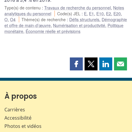
Type(s) de contenu
:
Travaux de recherche du personnel
,
Notes
analytiques du personnel
Code(s) JEL
:
E
,
E1
,
E10
,
E2
,
E20
,
O
,
O4
Thème(s) de recherche
:
Défis structurels
,
Démographie
et offre de main-d’œuvre
,
Numérisation et productivité
,
Politique
monétaire
,
Économie réelle et prévisions
Partager
Partager
Partager
Part
cette
cette
cette
cette
page
page
page
page
sur
sur
sur
par
Facebook
X
LinkedIn
courr
À propos
Carrières
Accessibilité
Photos et vidéos