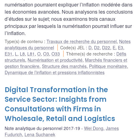
numérisation pourraient expliquer l’inflation modérée dans
les économies avancées. Nous analysons les conclusions
d’études sur le sujet; nous examinons trois canaux
principaux par lesquels la numérisation pourrait influer sur
l’inflation.
Type(s) de contenu
:
Travaux de recherche du personnel
,
Notes
analytiques du personnel
Code(s) JEL
:
D
,
D2
,
D22
,
E
,
E3
,
E31
,
L
,
L8
,
L81
,
O
,
O3
,
O33
Thème(s) de recherche
:
Défis
structurels
,
Numérisation et productivité
,
Marchés financiers et
gestion financière
,
Structure des marchés
,
Politique monétaire
,
Dynamique de l’inflation et pressions inflationnistes
Digital Transformation in the
Service Sector: Insights from
Consultations with Firms in
Wholesale, Retail and Logistics
Note analytique du personnel 2017-19
Wei Dong
,
James
Fudurich
,
Lena Suchanek