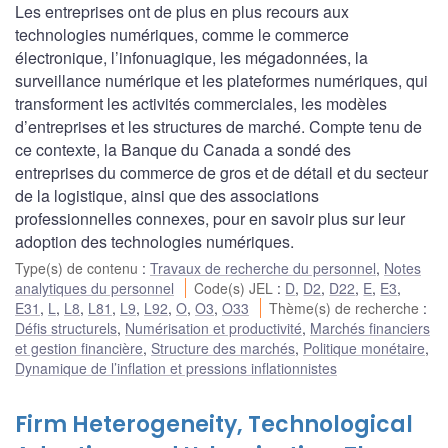
Les entreprises ont de plus en plus recours aux
technologies numériques, comme le commerce
électronique, l’infonuagique, les mégadonnées, la
surveillance numérique et les plateformes numériques, qui
transforment les activités commerciales, les modèles
d’entreprises et les structures de marché. Compte tenu de
ce contexte, la Banque du Canada a sondé des
entreprises du commerce de gros et de détail et du secteur
de la logistique, ainsi que des associations
professionnelles connexes, pour en savoir plus sur leur
adoption des technologies numériques.
Type(s) de contenu
:
Travaux de recherche du personnel
,
Notes
analytiques du personnel
Code(s) JEL
:
D
,
D2
,
D22
,
E
,
E3
,
E31
,
L
,
L8
,
L81
,
L9
,
L92
,
O
,
O3
,
O33
Thème(s) de recherche
:
Défis structurels
,
Numérisation et productivité
,
Marchés financiers
et gestion financière
,
Structure des marchés
,
Politique monétaire
,
Dynamique de l’inflation et pressions inflationnistes
Firm Heterogeneity, Technological