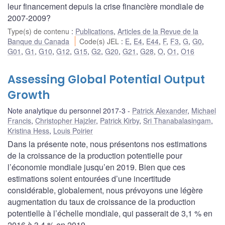
leur financement depuis la crise financière mondiale de
2007-2009?
Type(s) de contenu
:
Publications
,
Articles de la Revue de la
Banque du Canada
Code(s) JEL
:
E
,
E4
,
E44
,
F
,
F3
,
G
,
G0
,
G01
,
G1
,
G10
,
G12
,
G15
,
G2
,
G20
,
G21
,
G28
,
O
,
O1
,
O16
Assessing Global Potential Output
Growth
Note analytique du personnel 2017-3
Patrick Alexander
,
Michael
Francis
,
Christopher Hajzler
,
Patrick Kirby
,
Sri Thanabalasingam
,
Kristina Hess
,
Louis Poirier
Dans la présente note, nous présentons nos estimations
de la croissance de la production potentielle pour
l’économie mondiale jusqu’en 2019. Bien que ces
estimations soient entourées d’une incertitude
considérable, globalement, nous prévoyons une légère
augmentation du taux de croissance de la production
potentielle à l’échelle mondiale, qui passerait de 3,1 % en
2016 à 3,4 % en 2019.