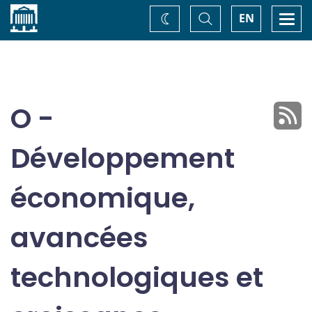
Accueil
Basculer
Togg
EN
Changez
la
navi
recherche
de
thème
O -
Développement
économique,
avancées
technologiques et