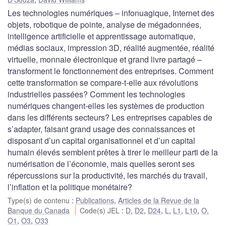
Les technologies numériques – infonuagique, Internet des
objets, robotique de pointe, analyse de mégadonnées,
intelligence artificielle et apprentissage automatique,
médias sociaux, impression 3D, réalité augmentée, réalité
virtuelle, monnaie électronique et grand livre partagé –
transforment le fonctionnement des entreprises. Comment
cette transformation se compare-t-elle aux révolutions
industrielles passées? Comment les technologies
numériques changent-elles les systèmes de production
dans les différents secteurs? Les entreprises capables de
s’adapter, faisant grand usage des connaissances et
disposant d’un capital organisationnel et d’un capital
humain élevés semblent prêtes à tirer le meilleur parti de la
numérisation de l’économie, mais quelles seront ses
répercussions sur la productivité, les marchés du travail,
l’inflation et la politique monétaire?
Type(s) de contenu
:
Publications
,
Articles de la Revue de la
Banque du Canada
Code(s) JEL
:
D
,
D2
,
D24
,
L
,
L1
,
L10
,
O
,
O1
,
O3
,
O33