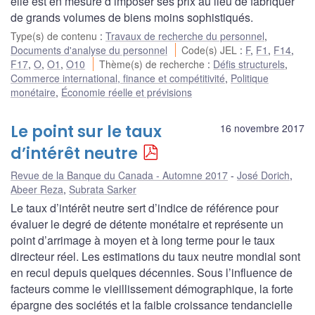
elle est en mesure d’imposer ses prix au lieu de fabriquer
de grands volumes de biens moins sophistiqués.
Type(s) de contenu
:
Travaux de recherche du personnel
,
Documents d'analyse du personnel
Code(s) JEL
:
F
,
F1
,
F14
,
F17
,
O
,
O1
,
O10
Thème(s) de recherche
:
Défis structurels
,
Commerce international, finance et compétitivité
,
Politique
monétaire
,
Économie réelle et prévisions
Le point sur le taux
16 novembre 2017
d’intérêt neutre
Revue de la Banque du Canada - Automne 2017
José Dorich
,
Abeer Reza
,
Subrata Sarker
Le taux d’intérêt neutre sert d’indice de référence pour
évaluer le degré de détente monétaire et représente un
point d’arrimage à moyen et à long terme pour le taux
directeur réel. Les estimations du taux neutre mondial sont
en recul depuis quelques décennies. Sous l’influence de
facteurs comme le vieillissement démographique, la forte
épargne des sociétés et la faible croissance tendancielle