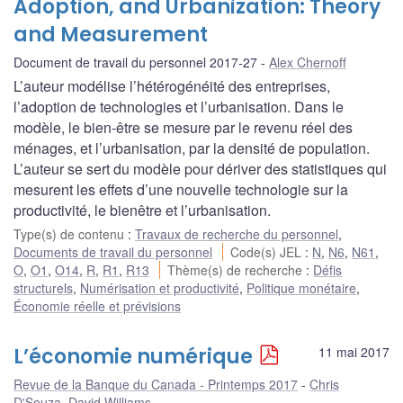
Adoption, and Urbanization: Theory
and Measurement
Document de travail du personnel 2017-27
Alex Chernoff
L’auteur modélise l’hétérogénéité des entreprises,
l’adoption de technologies et l’urbanisation. Dans le
modèle, le bien-être se mesure par le revenu réel des
ménages, et l’urbanisation, par la densité de population.
L’auteur se sert du modèle pour dériver des statistiques qui
mesurent les effets d’une nouvelle technologie sur la
productivité, le bienêtre et l’urbanisation.
Type(s) de contenu
:
Travaux de recherche du personnel
,
Documents de travail du personnel
Code(s) JEL
:
N
,
N6
,
N61
,
O
,
O1
,
O14
,
R
,
R1
,
R13
Thème(s) de recherche
:
Défis
structurels
,
Numérisation et productivité
,
Politique monétaire
,
Économie réelle et prévisions
L’économie numérique
11 mai 2017
Revue de la Banque du Canada - Printemps 2017
Chris
D'Souza
,
David Williams