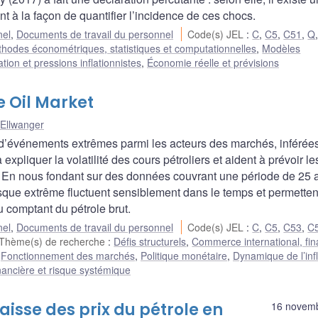
 à la façon de quantifier l’incidence de ces chocs.
nel
,
Documents de travail du personnel
Code(s) JEL
:
C
,
C5
,
C51
,
Q
hodes économétriques, statistiques et computationnelles
,
Modèles
tion et pressions inflationnistes
,
Économie réelle et prévisions
e Oil Market
Ellwanger
r d’événements extrêmes parmi les acteurs des marchés, inférée
à expliquer la volatilité des cours pétroliers et aident à prévoir le
. En nous fondant sur des données couvrant une période de 25 
sque extrême fluctuent sensiblement dans le temps et permetten
u comptant du pétrole brut.
nel
,
Documents de travail du personnel
Code(s) JEL
:
C
,
C5
,
C53
,
C
Thème(s) de recherche
:
Défis structurels
,
Commerce international, fin
,
Fonctionnement des marchés
,
Politique monétaire
,
Dynamique de l’infl
financière et risque systémique
baisse des prix du pétrole en
16 novem