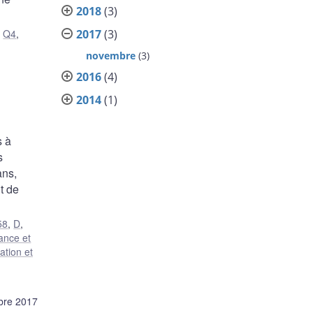
2018
(3)
2017
(3)
,
Q4
,
novembre
(3)
2016
(4)
2014
(1)
s à
s
ans,
t de
58
,
D
,
ance et
ation et
bre 2017