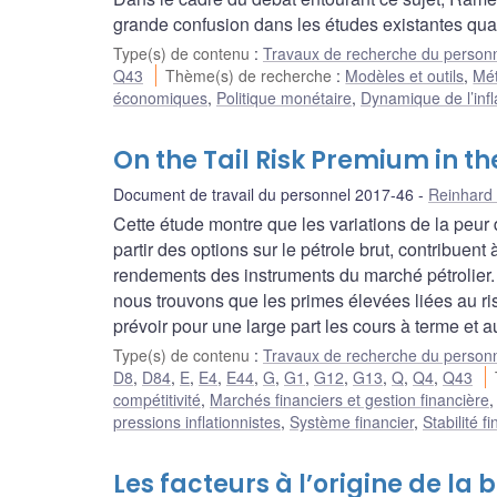
grande confusion dans les études existantes quant
Type(s) de contenu
:
Travaux de recherche du person
Q43
Thème(s) de recherche
:
Modèles et outils
,
Mét
économiques
,
Politique monétaire
,
Dynamique de l’infla
On the Tail Risk Premium in th
Document de travail du personnel 2017-46
Reinhard 
Cette étude montre que les variations de la peu
partir des options sur le pétrole brut, contribuent 
rendements des instruments du marché pétrolier
nous trouvons que les primes élevées liées au ri
prévoir pour une large part les cours à terme et a
Type(s) de contenu
:
Travaux de recherche du person
D8
,
D84
,
E
,
E4
,
E44
,
G
,
G1
,
G12
,
G13
,
Q
,
Q4
,
Q43
compétitivité
,
Marchés financiers et gestion financière
pressions inflationnistes
,
Système financier
,
Stabilité 
Les facteurs à l’origine de la 