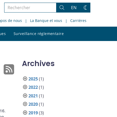
Rechercher
EN
Rechercher
Changez
dans
de
opos de nous
La Banque et vous
Carrières
le
thème
site
Rechercher
ques
Surveillance réglementaire
dans
le
site
Archives
2025
(1)
2022
(1)
2021
(1)
2020
(1)
16.
2019
(3)
une