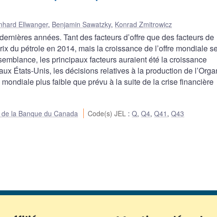
nhard Ellwanger
,
Benjamin Sawatzky
,
Konrad Zmitrowicz
 dernières années. Tant des facteurs d’offre que des facteurs de
ix du pétrole en 2014, mais la croissance de l’offre mondiale 
isemblance, les principaux facteurs auraient été la croissance
aux États-Unis, les décisions relatives à la production de l’Orga
mondiale plus faible que prévu à la suite de la crise financière
ue de la Banque du Canada
Code(s) JEL
:
Q
,
Q4
,
Q41
,
Q43