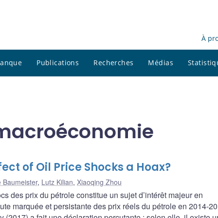
À pr
 banque
Publications
Recherches
Médias
Statisti
t macroéconomie
fect of Oil Price Shocks a Hoax?
e Baumeister
,
Lutz Kilian
,
Xiaoqing Zhou
s des prix du pétrole constitue un sujet d’intérêt majeur en
hute marquée et persistante des prix réels du pétrole en 2014-20
2017) a fait une déclaration percutante : selon elle, il existe 