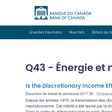
Grandes fonctions
Marchés
Billets de
Q43 - Énergie e
Is the Discretionary Income Ef
Document de travail du personnel 2017-50
Christian
Depuis les années 1970, la transmission des choc
macroéconomie. Cet intérêt a été ravivé par la c
Dans le cadre du débat entourant ce sujet, Ramey (