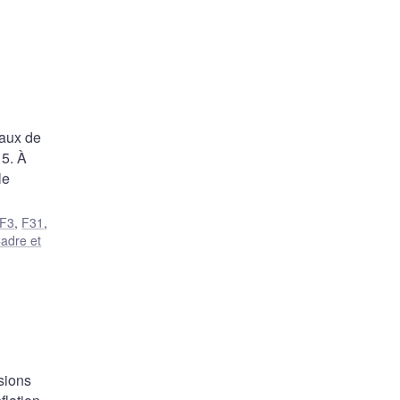
taux de
15. À
le
F3
,
F31
,
adre et
sions