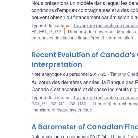
Nous présentons un modèle dans lequel les banque
conditions d’emprunt contraignantes et à des coût
peuvent obtenir du financement par émission d’ac
Type(s) de contenu
:
Travaux de recherche du person
E5
,
E51
,
G
,
G2
Thème(s) de recherche
:
Modèles et
entreprises
,
Institutions financières et intermédiation
Recent Evolution of Canada’
Interpretation
Note analytique du personnel 2017-25
Timothy Gried
Au cours des dernières années, la Banque des Règ
Canada s’est accentué et dépasse les seuils sign
Type(s) de contenu
:
Travaux de recherche du person
G01
,
G1
,
G2
,
G21
,
G3
,
G30
Thème(s) de recherch
financière et risque systémique
A Barometer of Canadian Fina
Note analytique du personnel 2017-24
Thibaut Dupr