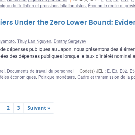
que de l’inflation et pressions inflationnistes
,
Économie réelle et prévi
ers Under the Zero Lower Bound: Evide
iyamoto
,
Thuy Lan Nguyen
,
Dmitriy Sergeyev
ns de dépenses publiques au Japon, nous présentons des élémen
ipées des dépenses publiques lorsque le taux d’intérêt nominal 
nel
,
Documents de travail du personnel
Code(s) JEL
:
E
,
E3
,
E32
,
E5
èles économiques
,
Politique monétaire
,
Cadre et transmission de la po
2
3
Suivant »