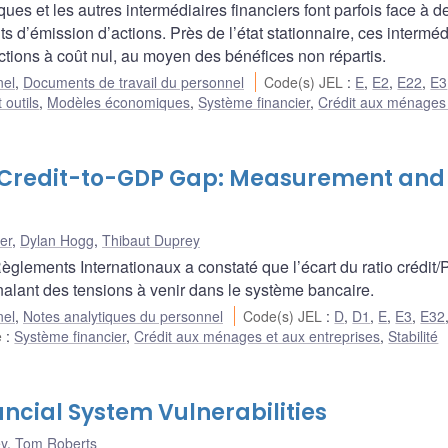
s et les autres intermédiaires financiers font parfois face à d
s d’émission d’actions. Près de l’état stationnaire, ces interméd
tions à coût nul, au moyen des bénéfices non répartis.
nel
,
Documents de travail du personnel
Code(s) JEL
:
E
,
E2
,
E22
,
E3
 outils
,
Modèles économiques
,
Système financier
,
Crédit aux ménages
s Credit-to-GDP Gap: Measurement and
er
,
Dylan Hogg
,
Thibaut Duprey
lements Internationaux a constaté que l’écart du ratio crédit/
alant des tensions à venir dans le système bancaire.
nel
,
Notes analytiques du personnel
Code(s) JEL
:
D
,
D1
,
E
,
E3
,
E32
e
:
Système financier
,
Crédit aux ménages et aux entreprises
,
Stabilité
ncial System Vulnerabilities
ey
,
Tom Roberts