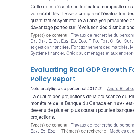
Cette note présente un indicateur composite des 
vulnérabilités. Il vise à compléter l’évaluation 
quantitatif et synthétique à l’analyse présentée 
davantage portée sur l’évolution des distributions
Type(s) de contenu
:
Travaux de recherche du person
D1
,
D14
,
E
,
E3
,
E32
,
E6
,
E66
,
F
,
F0
,
F01
,
G
,
G0
,
G01
et gestion financière
,
Fonctionnement des marchés
,
Mo
Système financier
,
Crédit aux ménages et aux entrepr
Evaluating Real GDP Growth F
Policy Report
Note analytique du personnel 2017-21
André Binette
La qualité des projections de la croissance du PI
monétaire de la Banque du Canada en 1997 est ex
devenu de plus en plus courant pour les banques
projections.
Type(s) de contenu
:
Travaux de recherche du person
E37
,
E5
,
E52
Thème(s) de recherche
:
Modèles et o