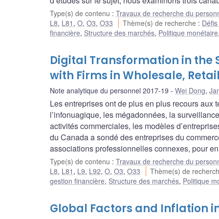
d’études sur le sujet; nous examinons trois canaux
Type(s) de contenu
:
Travaux de recherche du person
L8
,
L81
,
O
,
O3
,
O33
Thème(s) de recherche
:
Défis
financière
,
Structure des marchés
,
Politique monétaire
Digital Transformation in the 
with Firms in Wholesale, Retai
Note analytique du personnel 2017-19
Wei Dong
,
Ja
Les entreprises ont de plus en plus recours au
l’infonuagique, les mégadonnées, la surveillance
activités commerciales, les modèles d’entreprise
du Canada a sondé des entreprises du commerce de
associations professionnelles connexes, pour en
Type(s) de contenu
:
Travaux de recherche du person
L8
,
L81
,
L9
,
L92
,
O
,
O3
,
O33
Thème(s) de recherc
gestion financière
,
Structure des marchés
,
Politique m
Global Factors and Inflation 