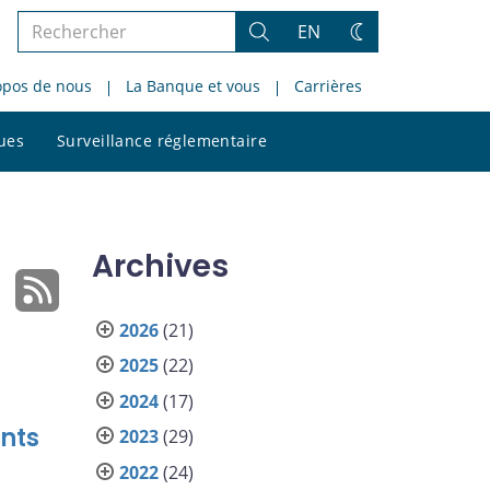
Rechercher
EN
Rechercher
Changez
dans
de
opos de nous
La Banque et vous
Carrières
le
thème
site
Rechercher
ques
Surveillance réglementaire
dans
le
site
Archives
2026
(21)
2025
(22)
2024
(17)
nts
2023
(29)
2022
(24)