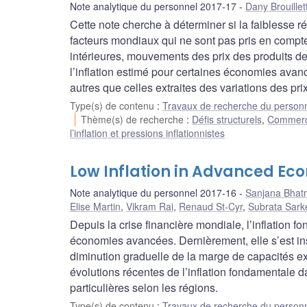
Note analytique du personnel 2017-17
Dany Brouillet
Cette note cherche à déterminer si la faiblesse r
facteurs mondiaux qui ne sont pas pris en compt
intérieures, mouvements des prix des produits d
l’inflation estimé pour certaines économies avan
autres que celles extraites des variations des pr
Type(s) de contenu
:
Travaux de recherche du person
Thème(s) de recherche
:
Défis structurels
,
Commerce 
l’inflation et pressions inflationnistes
Low Inflation in Advanced Eco
Note analytique du personnel 2017-16
Sanjana Bhat
Elise Martin
,
Vikram Rai
,
Renaud St-Cyr
,
Subrata Sark
Depuis la crise financière mondiale, l’inflation 
économies avancées. Dernièrement, elle s’est in
diminution graduelle de la marge de capacités e
évolutions récentes de l’inflation fondamentale
particulières selon les régions.
Type(s) de contenu
:
Travaux de recherche du person