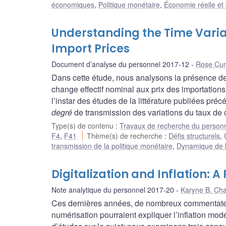
économiques
,
Politique monétaire
,
Économie réelle et 
Understanding the Time Varia
Import Prices
Document d’analyse du personnel 2017-12
Rose Cu
Dans cette étude, nous analysons la présence de 
change effectif nominal aux prix des importatio
l’instar des études de la littérature publiées p
degré
de transmission des variations du taux de 
Type(s) de contenu
:
Travaux de recherche du person
F4
,
F41
Thème(s) de recherche
:
Défis structurels
,
transmission de la politique monétaire
,
Dynamique de l’i
Digitalization and Inflation: A
Note analytique du personnel 2017-20
Karyne B. Ch
Ces dernières années, de nombreux commentateurs
numérisation pourraient expliquer l’inflation m