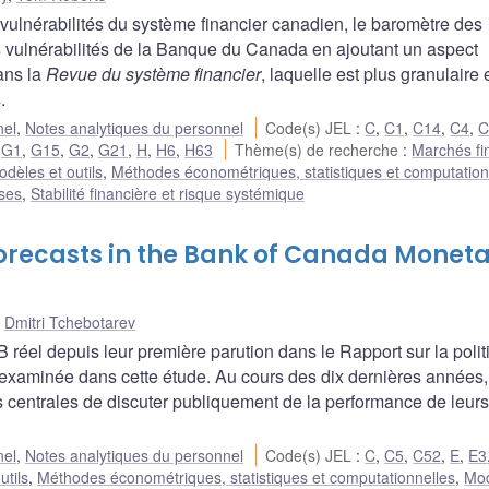
vulnérabilités du système financier canadien, le baromètre des
des vulnérabilités de la Banque du Canada en ajoutant un aspect
dans la
Revue du système financier
, laquelle est plus granulaire 
.
nel
,
Notes analytiques du personnel
Code(s) JEL
:
C
,
C1
,
C14
,
C4
,
C
,
G1
,
G15
,
G2
,
G21
,
H
,
H6
,
H63
Thème(s) de recherche
:
Marchés fi
dèles et outils
,
Méthodes économétriques, statistiques et computation
ises
,
Stabilité financière et risque systémique
orecasts in the Bank of Canada Monet
,
Dmitri Tchebotarev
B réel depuis leur première parution dans le Rapport sur la poli
aminée dans cette étude. Au cours des dix dernières années, i
 centrales de discuter publiquement de la performance de leurs
nel
,
Notes analytiques du personnel
Code(s) JEL
:
C
,
C5
,
C52
,
E
,
E3
utils
,
Méthodes économétriques, statistiques et computationnelles
,
Mo