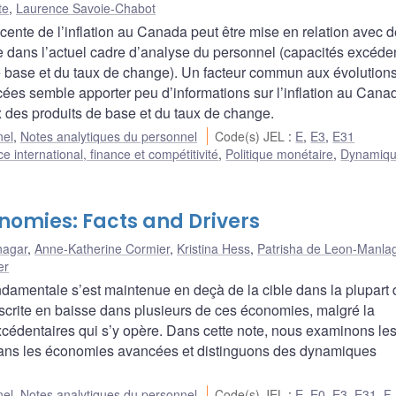
te
,
Laurence Savoie-Chabot
écente de l’inflation au Canada peut être mise en relation avec 
e dans l’actuel cadre d’analyse du personnel (capacités excéde
e base et du taux de change). Un facteur commun aux évolution
cées semble apporter peu d’informations sur l’inflation au Cana
ix des produits de base et du taux de change.
nel
,
Notes analytiques du personnel
Code(s) JEL
:
E
,
E3
,
E31
international, finance et compétitivité
,
Politique monétaire
,
Dynamiqu
nomies: Facts and Drivers
nagar
,
Anne-Katherine Cormier
,
Kristina Hess
,
Patrisha de Leon-Manlag
er
fondamentale s’est maintenue en deçà de la cible dans la plupart
scrite en baisse dans plusieurs de ces économies, malgré la
xcédentaires qui s’y opère. Dans cette note, nous examinons le
 dans les économies avancées et distinguons des dynamiques
nel
,
Notes analytiques du personnel
Code(s) JEL
:
E
,
E0
,
E3
,
E31
,
F