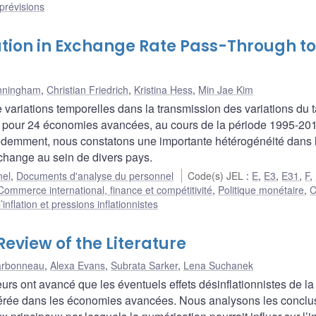
prévisions
tion in Exchange Rate Pass-Through to
nningham
,
Christian Friedrich
,
Kristina Hess
,
Min Jae Kim
variations temporelles dans la transmission des variations du 
ns pour 24 économies avancées, au cours de la période 1995-20
récédemment, nous constatons une importante hétérogénéité dans 
change au sein de divers pays.
nel
,
Documents d'analyse du personnel
Code(s) JEL
:
E
,
E3
,
E31
,
F
,
Commerce international, finance et compétitivité
,
Politique monétaire
,
C
nflation et pressions inflationnistes
 Review of the Literature
arbonneau
,
Alexa Evans
,
Subrata Sarker
,
Lena Suchanek
 ont avancé que les éventuels effets désinflationnistes de la
odérée dans les économies avancées. Nous analysons les conclu