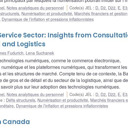
 principaux par lesquels la numérisation pourrait influer sur l’in
nel
,
Notes analytiques du personnel
Code(s) JEL
:
D
,
D2
,
D22
,
E
,
E3
 structurels
,
Numérisation et productivité
,
Marchés financiers et gestion
,
Dynamique de l’inflation et pressions inflationnistes
Service Sector: Insights from Consultat
l and Logistics
mes Fudurich
,
Lena Suchanek
x technologies numériques, comme le commerce électronique,
 numérique et les plateformes numériques, qui transforment les
s et les structures de marché. Compte tenu de ce contexte, la 
 gros et de détail et du secteur de la logistique, ainsi que d
 savoir plus sur leur adoption des technologies numériques.
nel
,
Notes analytiques du personnel
Code(s) JEL
:
D
,
D2
,
D22
,
E
,
E3
he
:
Défis structurels
,
Numérisation et productivité
,
Marchés financiers e
onétaire
,
Dynamique de l’inflation et pressions inflationnistes
in Canada