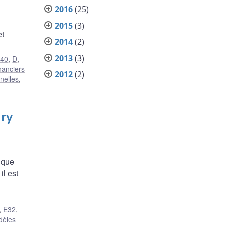
2016
(25)
2015
(3)
et
2014
(2)
2013
(3)
40
,
D
,
nanciers
2012
(2)
nelles
,
ary
tique
l est
,
E32
,
dèles