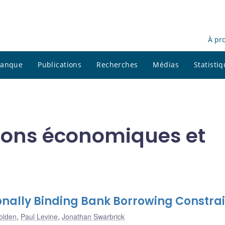
À pr
 banque
Publications
Recherches
Médias
Statisti
ations économiques et
nally Binding Bank Borrowing Constrai
olden
,
Paul Levine
,
Jonathan Swarbrick