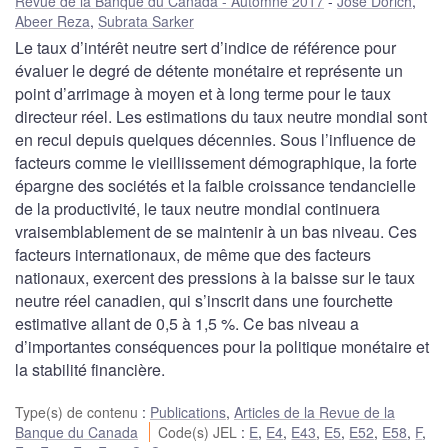
Revue de la Banque du Canada - Automne 2017
José Dorich
,
Abeer Reza
,
Subrata Sarker
Le taux d’intérêt neutre sert d’indice de référence pour
évaluer le degré de détente monétaire et représente un
point d’arrimage à moyen et à long terme pour le taux
directeur réel. Les estimations du taux neutre mondial sont
en recul depuis quelques décennies. Sous l’influence de
facteurs comme le vieillissement démographique, la forte
épargne des sociétés et la faible croissance tendancielle
de la productivité, le taux neutre mondial continuera
vraisemblablement de se maintenir à un bas niveau. Ces
facteurs internationaux, de même que des facteurs
nationaux, exercent des pressions à la baisse sur le taux
neutre réel canadien, qui s’inscrit dans une fourchette
estimative allant de 0,5 à 1,5 %. Ce bas niveau a
d’importantes conséquences pour la politique monétaire et
la stabilité financière.
Type(s) de contenu
:
Publications
,
Articles de la Revue de la
Banque du Canada
Code(s) JEL
:
E
,
E4
,
E43
,
E5
,
E52
,
E58
,
F
,