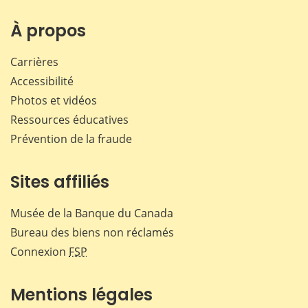
sur
sur
sur
par
Facebook
X
LinkedIn
courr
À propos
Carrières
Accessibilité
Photos et vidéos
Ressources éducatives
Prévention de la fraude
Sites affiliés
Musée de la Banque du Canada
Bureau des biens non réclamés
Connexion
FSP
Mentions légales