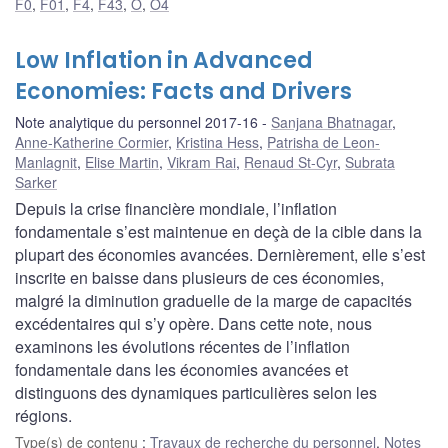
F0
,
F01
,
F4
,
F43
,
O
,
O4
Low Inflation in Advanced
Economies: Facts and Drivers
Note analytique du personnel 2017-16
Sanjana Bhatnagar
,
Anne-Katherine Cormier
,
Kristina Hess
,
Patrisha de Leon-
Manlagnit
,
Elise Martin
,
Vikram Rai
,
Renaud St-Cyr
,
Subrata
Sarker
Depuis la crise financière mondiale, l’inflation
fondamentale s’est maintenue en deçà de la cible dans la
plupart des économies avancées. Dernièrement, elle s’est
inscrite en baisse dans plusieurs de ces économies,
malgré la diminution graduelle de la marge de capacités
excédentaires qui s’y opère. Dans cette note, nous
examinons les évolutions récentes de l’inflation
fondamentale dans les économies avancées et
distinguons des dynamiques particulières selon les
régions.
Type(s) de contenu
:
Travaux de recherche du personnel
,
Notes