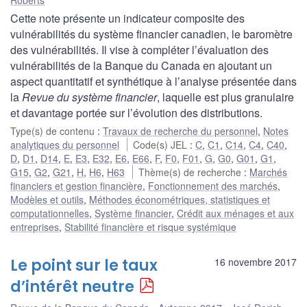
Cette note présente un indicateur composite des
vulnérabilités du système financier canadien, le baromètre
des vulnérabilités. Il vise à compléter l’évaluation des
vulnérabilités de la Banque du Canada en ajoutant un
aspect quantitatif et synthétique à l’analyse présentée dans
la
Revue du système financier
, laquelle est plus granulaire
et davantage portée sur l’évolution des distributions.
Type(s) de contenu
:
Travaux de recherche du personnel
,
Notes
analytiques du personnel
Code(s) JEL
:
C
,
C1
,
C14
,
C4
,
C40
,
D
,
D1
,
D14
,
E
,
E3
,
E32
,
E6
,
E66
,
F
,
F0
,
F01
,
G
,
G0
,
G01
,
G1
,
G15
,
G2
,
G21
,
H
,
H6
,
H63
Thème(s) de recherche
:
Marchés
financiers et gestion financière
,
Fonctionnement des marchés
,
Modèles et outils
,
Méthodes économétriques, statistiques et
computationnelles
,
Système financier
,
Crédit aux ménages et aux
entreprises
,
Stabilité financière et risque systémique
Le point sur le taux
16 novembre 2017
d’intérêt neutre