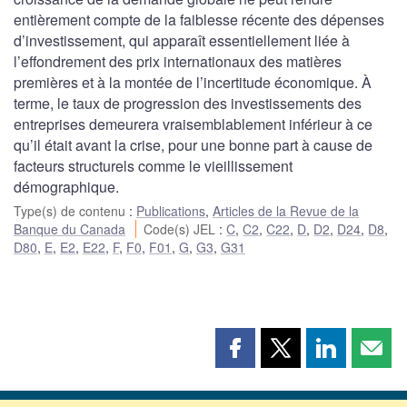
entièrement compte de la faiblesse récente des dépenses
d’investissement, qui apparaît essentiellement liée à
l’effondrement des prix internationaux des matières
premières et à la montée de l’incertitude économique. À
terme, le taux de progression des investissements des
entreprises demeurera vraisemblablement inférieur à ce
qu’il était avant la crise, pour une bonne part à cause de
facteurs structurels comme le vieillissement
démographique.
Type(s) de contenu
:
Publications
,
Articles de la Revue de la
Banque du Canada
Code(s) JEL
:
C
,
C2
,
C22
,
D
,
D2
,
D24
,
D8
,
D80
,
E
,
E2
,
E22
,
F
,
F0
,
F01
,
G
,
G3
,
G31
Partager
Partager
Partager
Part
cette
cette
cette
cette
page
page
page
page