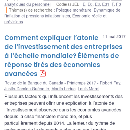
analytiques du personnel
Code(s) JEL
:
E
,
E0
,
E3
,
E31
,
F
,
F0
Thème(s) de recherche
:
Politique monétaire
,
Dynamique de
l’inflation et pressions inflationnistes
,
Économie réelle et
prévisions
Comment expliquer l’atonie
11 mai 2017
de l’investissement des entreprises
à l’échelle mondiale? Éléments de
réponse tirés des économies
avancées
Revue de la Banque du Canada - Printemps 2017
Robert Fay
,
Justin-Damien Guénette
,
Martin Leduc
,
Louis Morel
Plusieurs facteurs qui influencent les investissements des
entreprises peuvent offrir une explication à l’atonie de
l’investissement observée dans les économies avancées
depuis la crise financière mondiale, et plus
particulièrement depuis 2014. La lenteur du rythme de
croissance de la demande globale ne peut rendre