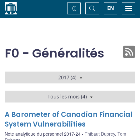
Accueil
Basculer
Togg
EN
Changez
la
navi
recherche
de
thème
F0 - Généralités
2017 (4)
Tous les mois (4)
A Barometer of Canadian Financial
System Vulnerabilities
Note analytique du personnel 2017-24
Thibaut Duprey
,
Tom
Roberts