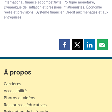
international, finance et compétitivité
,
Politique monétaire
,
Dynamique de l’inflation et pressions inflationnistes
,
Économie
réelle et prévisions
,
Système financier
,
Crédit aux ménages et aux
entreprises
Partager
Partager
Partager
Part
cette
cette
cette
cette
page
page
page
page
sur
sur
sur
par
Facebook
X
LinkedIn
courr
À propos
Carrières
Accessibilité
Photos et vidéos
Ressources éducatives
Prévention de la fraude