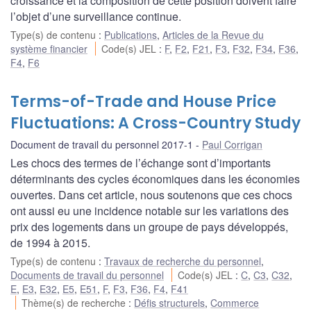
croissance et la composition de cette position doivent faire
l’objet d’une surveillance continue.
Type(s) de contenu
:
Publications
,
Articles de la Revue du
système financier
Code(s) JEL
:
F
,
F2
,
F21
,
F3
,
F32
,
F34
,
F36
,
F4
,
F6
Terms-of-Trade and House Price
Fluctuations: A Cross-Country Study
Document de travail du personnel 2017-1
Paul Corrigan
Les chocs des termes de l’échange sont d’importants
déterminants des cycles économiques dans les économies
ouvertes. Dans cet article, nous soutenons que ces chocs
ont aussi eu une incidence notable sur les variations des
prix des logements dans un groupe de pays développés,
de 1994 à 2015.
Type(s) de contenu
:
Travaux de recherche du personnel
,
Documents de travail du personnel
Code(s) JEL
:
C
,
C3
,
C32
,
E
,
E3
,
E32
,
E5
,
E51
,
F
,
F3
,
F36
,
F4
,
F41
Thème(s) de recherche
:
Défis structurels
,
Commerce