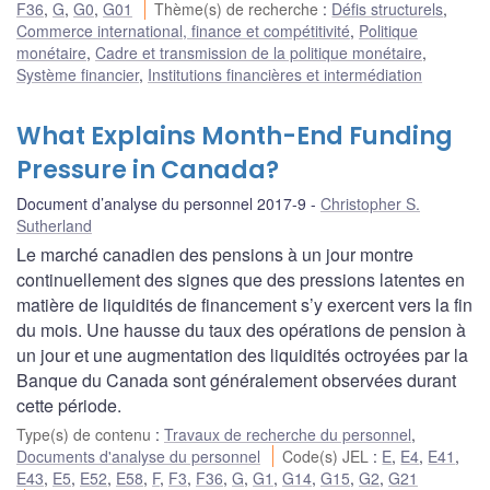
F36
,
G
,
G0
,
G01
Thème(s) de recherche
:
Défis structurels
,
Commerce international, finance et compétitivité
,
Politique
monétaire
,
Cadre et transmission de la politique monétaire
,
Système financier
,
Institutions financières et intermédiation
What Explains Month-End Funding
Pressure in Canada?
Document d’analyse du personnel 2017-9
Christopher S.
Sutherland
Le marché canadien des pensions à un jour montre
continuellement des signes que des pressions latentes en
matière de liquidités de financement s’y exercent vers la fin
du mois. Une hausse du taux des opérations de pension à
un jour et une augmentation des liquidités octroyées par la
Banque du Canada sont généralement observées durant
cette période.
Type(s) de contenu
:
Travaux de recherche du personnel
,
Documents d'analyse du personnel
Code(s) JEL
:
E
,
E4
,
E41
,
E43
,
E5
,
E52
,
E58
,
F
,
F3
,
F36
,
G
,
G1
,
G14
,
G15
,
G2
,
G21