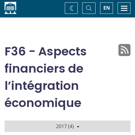
Accueil
Basculer
Togg
EN
Changez
la
navi
recherche
de
thème
F36 - Aspects
financiers de
l’intégration
économique
2017 (4)