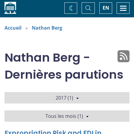
Accueil
Basculer
Togg
EN
Changez
la
navi
recherche
de
thème
Accueil
Nathan Berg
Nathan Berg -
Dernières parutions
2017 (1)
Tous les mois (1)
Expropriation Risk and FDI in