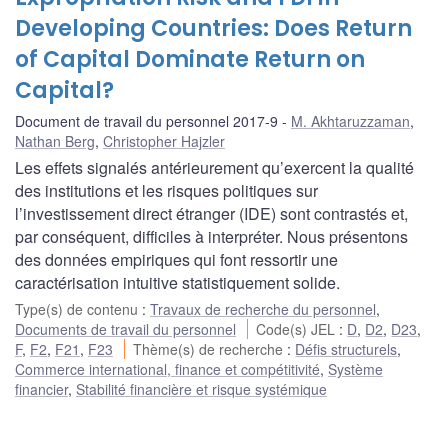
Developing Countries: Does Return
of Capital Dominate Return on
Capital?
Document de travail du personnel 2017-9
M. Akhtaruzzaman
,
Nathan Berg
,
Christopher Hajzler
Les effets signalés antérieurement qu’exercent la qualité
des institutions et les risques politiques sur
l’investissement direct étranger (IDE) sont contrastés et,
par conséquent, difficiles à interpréter. Nous présentons
des données empiriques qui font ressortir une
caractérisation intuitive statistiquement solide.
Type(s) de contenu
:
Travaux de recherche du personnel
,
Documents de travail du personnel
Code(s) JEL
:
D
,
D2
,
D23
,
F
,
F2
,
F21
,
F23
Thème(s) de recherche
:
Défis structurels
,
Commerce international, finance et compétitivité
,
Système
financier
,
Stabilité financière et risque systémique