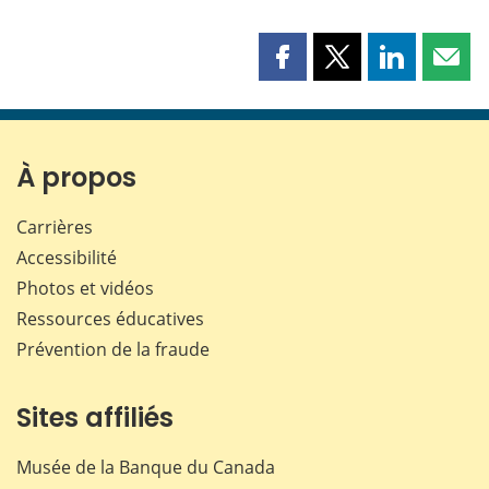
Partager
Partager
Partager
Part
cette
cette
cette
cette
page
page
page
page
sur
sur
sur
par
Facebook
X
LinkedIn
courr
À propos
Carrières
Accessibilité
Photos et vidéos
Ressources éducatives
Prévention de la fraude
Sites affiliés
Musée de la Banque du Canada