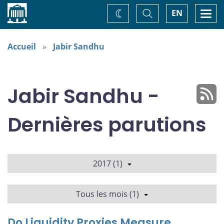
Accueil
Basculer
Togg
EN
Changez
la
navi
recherche
de
thème
Accueil
Jabir Sandhu
Jabir Sandhu -
Dernières parutions
2017 (1)
Tous les mois (1)
Do Liquidity Proxies Measure