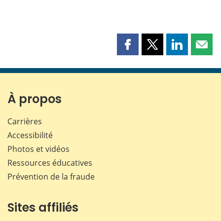
Partager
Partager
Partager
Part
cette
cette
cette
cette
page
page
page
page
sur
sur
sur
par
Facebook
X
LinkedIn
courr
À propos
Carrières
Accessibilité
Photos et vidéos
Ressources éducatives
Prévention de la fraude
Sites affiliés