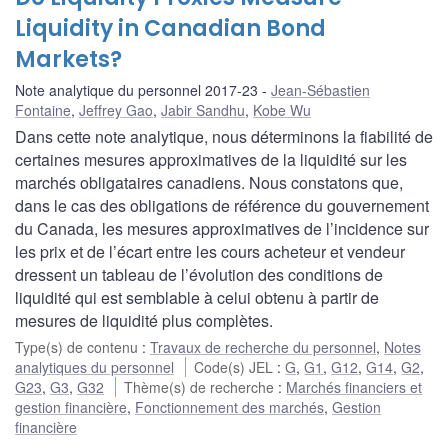
Liquidity in Canadian Bond
Markets?
Note analytique du personnel 2017-23
Jean-Sébastien
Fontaine
,
Jeffrey Gao
,
Jabir Sandhu
,
Kobe Wu
Dans cette note analytique, nous déterminons la fiabilité de
certaines mesures approximatives de la liquidité sur les
marchés obligataires canadiens. Nous constatons que,
dans le cas des obligations de référence du gouvernement
du Canada, les mesures approximatives de l’incidence sur
les prix et de l’écart entre les cours acheteur et vendeur
dressent un tableau de l’évolution des conditions de
liquidité qui est semblable à celui obtenu à partir de
mesures de liquidité plus complètes.
Type(s) de contenu
:
Travaux de recherche du personnel
,
Notes
analytiques du personnel
Code(s) JEL
:
G
,
G1
,
G12
,
G14
,
G2
,
G23
,
G3
,
G32
Thème(s) de recherche
:
Marchés financiers et
gestion financière
,
Fonctionnement des marchés
,
Gestion
financière