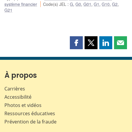
système financier
Code(s) JEL
:
G
,
G0
,
G01
,
G1
,
G10
,
G2
,
G21
Partager
Partager
Partager
Part
cette
cette
cette
cette
page
page
page
page
sur
sur
sur
par
Facebook
X
LinkedIn
courr
À propos
Carrières
Accessibilité
Photos et vidéos
Ressources éducatives
Prévention de la fraude