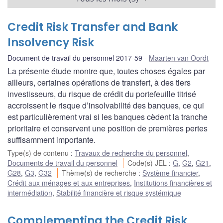
Credit Risk Transfer and Bank
Insolvency Risk
Document de travail du personnel 2017-59
Maarten van Oordt
La présente étude montre que, toutes choses égales par
ailleurs, certaines opérations de transfert, à des tiers
investisseurs, du risque de crédit du portefeuille titrisé
accroissent le risque d’insolvabilité des banques, ce qui
est particulièrement vrai si les banques cèdent la tranche
prioritaire et conservent une position de premières pertes
suffisamment importante.
Type(s) de contenu
:
Travaux de recherche du personnel
,
Documents de travail du personnel
Code(s) JEL
:
G
,
G2
,
G21
,
G28
,
G3
,
G32
Thème(s) de recherche
:
Système financier
,
Crédit aux ménages et aux entreprises
,
Institutions financières et
intermédiation
,
Stabilité financière et risque systémique
Complementing the Credit Risk