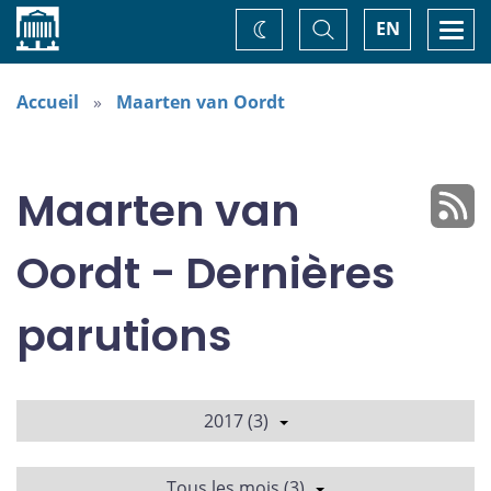
Accueil
Basculer
Togg
EN
Changez
la
navi
recherche
de
thème
Accueil
Maarten van Oordt
Maarten van
Oordt - Dernières
parutions
2017 (3)
Tous les mois (3)