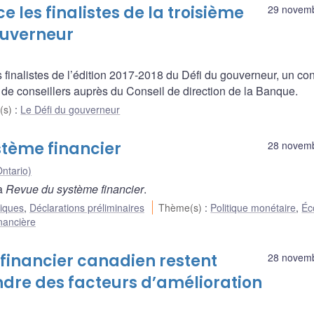
les finalistes de la troisième
29 novem
ouverneur
inalistes de l’édition 2017-2018 du Défi du gouverneur, un co
e de conseillers auprès du Conseil de direction de la Banque.
(s)
:
Le Défi du gouverneur
stème financier
28 novem
ntario)
la
Revue du système financier
.
liques
,
Déclarations préliminaires
Thème(s)
:
Politique monétaire
,
Éc
inancière
 financier canadien restent
28 novem
ndre des facteurs d’amélioration