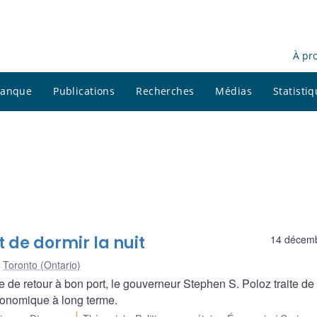
À pr
 banque
Publications
Recherches
Médias
Statisti
 de dormir la nuit
14 décem
Toronto (Ontario)
de retour à bon port, le gouverneur Stephen S. Poloz traite de 
économique à long terme.