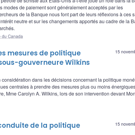
pétrole de schiste aux États-Unis a-t-elle joué un rôle dans la 
ls modes de paiement sont généralement acceptés par les
heurs de la Banque nous font part de leurs réflexions à ces s
x d’intérêt neutre et sur les changements apportés au cadre de la
archés.
e du Canada
 les mesures de politique
15 novem
 sous-gouverneure Wilkins
en considération dans les décisions concernant la politique monét
anques centrales à prendre des mesures plus ou moins énergiques
e, Mme Carolyn A. Wilkins, lors de son intervention devant Mo
conduite de la politique
15 novem