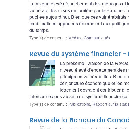
Le niveau élevé d’endettement des ménages et le
vulnérabilités mises en lumière par la Banque d
publiée aujourd’hui. Bien que ces vulnérabilités 
modifications apportées récemment aux politiques
du temps.
Type(s) de contenu
:
Médias
,
Communiqués
Revue du système financier -
La présente livraison de la
Revue 
niveau élevé d’endettement des m
principales vulnérabilités. Bien qu
conjoncture économique et les mo
logement devraient contribuer à l
interconnexions au sein du système financier con
Type(s) de contenu
:
Publications
,
Rapport sur la stabil
Revue de la Banque du Canad