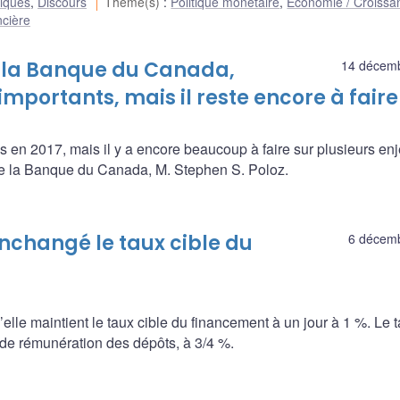
liques
,
Discours
Thème(s)
:
Politique monétaire
,
Économie / Croissa
ncière
e la Banque du Canada,
14 décem
importants, mais il reste encore à faire
s en 2017, mais il y a encore beaucoup à faire sur plusieurs en
 de la Banque du Canada, M. Stephen S. Poloz.
nchangé le taux cible du
6 décem
le maintient le taux cible du financement à un jour à 1 %. Le 
x de rémunération des dépôts, à 3/4 %.