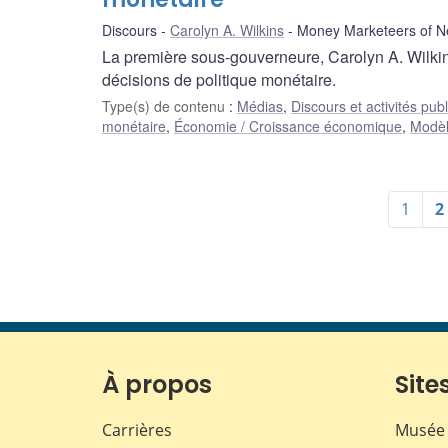
Discours
Carolyn A. Wilkins
Money Marketeers of Ne
La première sous-gouverneure, Carolyn A. Wilkins
décisions de politique monétaire.
Type(s) de contenu
:
Médias
,
Discours et activités pub
monétaire
,
Économie / Croissance économique
,
Modèl
1
2
À propos
Sites
Carrières
Musée 