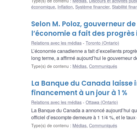
Type(s) de contenu
:
Médias
,
Discours et activités pub
économique
,
Inflation
,
Système financier
,
Stabilité fina
Selon M. Poloz, gouverneur d
l’économie a fait des progrès 
Relations avec les médias
Toronto (Ontario)
L’économie canadienne a fait d’excellents progrè
long terme, a affirmé aujourd’hui le gouverneur
Type(s) de contenu
:
Médias
,
Communiqués
La Banque du Canada laisse i
financement à un jour à 1 %
Relations avec les médias
Ottawa (Ontario)
La Banque du Canada a annoncé aujourd’hui qu’el
officiel d’escompte demeure à 1 1/4 %, et le tau
Type(s) de contenu
:
Médias
,
Communiqués