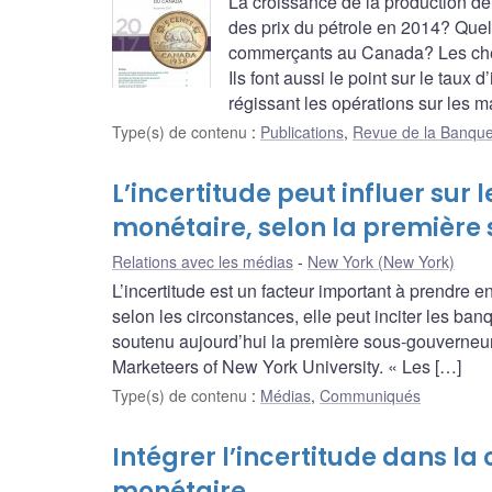
La croissance de la production de 
des prix du pétrole en 2014? Que
commerçants au Canada? Les cherc
Ils font aussi le point sur le tau
régissant les opérations sur les m
Type(s) de contenu
:
Publications
,
Revue de la Banqu
L’incertitude peut influer sur
monétaire, selon la première
Relations avec les médias
New York (New York)
L’incertitude est un facteur important à prendre 
selon les circonstances, elle peut inciter les b
soutenu aujourd’hui la première sous-gouverneur
Marketeers of New York University. « Les […]
Type(s) de contenu
:
Médias
,
Communiqués
Intégrer l’incertitude dans la 
monétaire