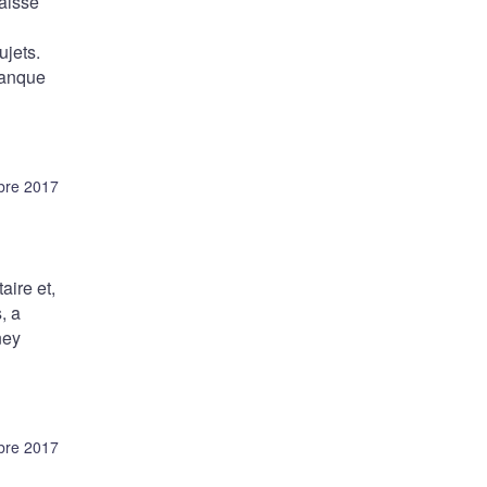
baisse
ujets.
 Banque
bre 2017
aire et,
, a
ney
bre 2017