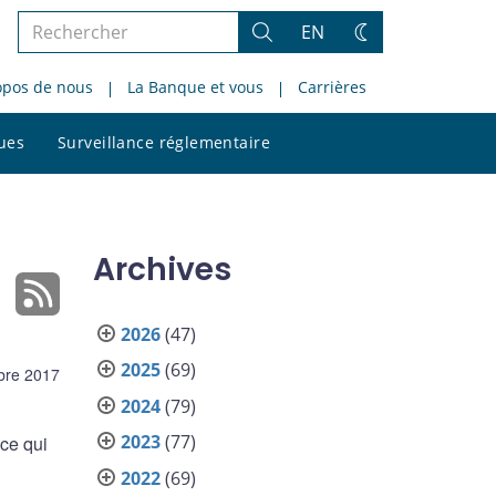
Rechercher
EN
Rechercher
Changez
dans
de
opos de nous
La Banque et vous
Carrières
le
thème
site
Rechercher
ques
Surveillance réglementaire
dans
le
site
Archives
2026
(47)
2025
(69)
bre 2017
2024
(79)
2023
(77)
ce qui
2022
(69)