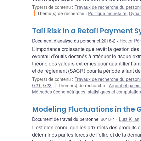
Type(s) de contenu
:
Travaux de recherche du person
Thème(s) de recherche
:
Politique monétaire
,
Dynami
Tail Risk in a Retail Paymen
Document d’analyse du personnel 2018-2
Héctor Pér
L’importance croissante que revêt la gestion de
éventail d’outils destinés à atténuer le risque 
théorie des valeurs extrêmes pour quantifier l’
et de règlement (SACR) pour la période allant d
Type(s) de contenu
:
Travaux de recherche du person
G21
,
G23
Thème(s) de recherche
:
Argent et paiem
Méthodes économétriques, statistiques et computation
Modeling Fluctuations in the
Document de travail du personnel 2018-4
Lutz Kilian
Il est bien connu que les prix réels des produits
déterminés par les forces de l’offre et de la dem