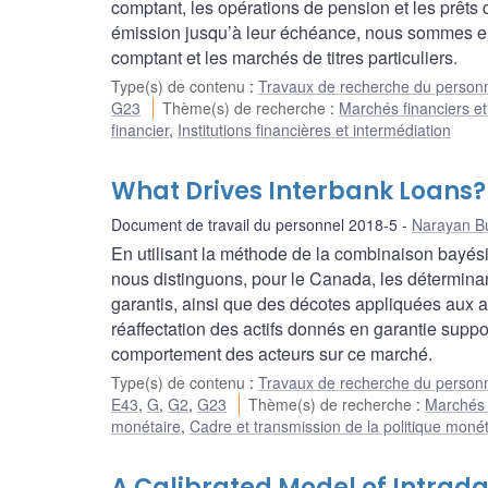
comptant, les opérations de pension et les prêts de
émission jusqu’à leur échéance, nous sommes en m
comptant et les marchés de titres particuliers.
Type(s) de contenu
:
Travaux de recherche du person
G23
Thème(s) de recherche
:
Marchés financiers et
financier
,
Institutions financières et intermédiation
What Drives Interbank Loans
Document de travail du personnel 2018-5
Narayan B
En utilisant la méthode de la combinaison bayési
nous distinguons, pour le Canada, les déterminan
garantis, ainsi que des décotes appliquées aux a
réaffectation des actifs donnés en garantie suppor
comportement des acteurs sur ce marché.
Type(s) de contenu
:
Travaux de recherche du person
E43
,
G
,
G2
,
G23
Thème(s) de recherche
:
Marchés f
monétaire
,
Cadre et transmission de la politique monét
A Calibrated Model of Intrad