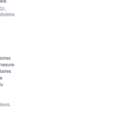
ale.
Q1
,
Modèles
toires
 mesure
laires
la
du
iques,