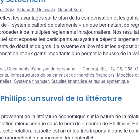
ez Saiz
,
Siddharth Untawala
,
Gabriel Xerri
ielles, les avantages sur le plan de la compensation et les gain
 de « système calibré de paiements » unique permettant de reg
procéder à de multiples règlements intrajournaliers. Nos résulta
quel sont exposés les participants au système dépend largemen
nts de détail et de gros. Le système calibré réduit les expositi
ensation et aux gains importants que permet la hausse de la val
nel
,
Documents d'analyse du personnel
Code(s) JEL
:
C
,
C5
,
C58
,
G
ents
,
Infrastructures de paiement et de marchés financiers
,
Modèles et 
nelles
,
Système financier
,
Stabilité financière et risque systémique
hillips : un survol de la littérature
ts provenant de la littérature économique sur la nature de la relat
e relation mieux connue sous le nom de « courbe de Phillips ». En
e cette relation, laquelle est un enjeu très important dans le con
 rapprochent ou surpassent leur potentiel.