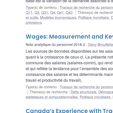
base est la variation de la demande associée à d
Type(s) de contenu
:
Travaux de recherche du person
Q11
,
Q3
,
Q31
,
Q4
,
Q41
,
Q43
Thème(s) de recherc
et outils
,
Modèles économiques
,
Politique monétaire
,
D
prévisions
Wages: Measurement and Key
Note analytique du personnel 2018-2
Dany Brouillett
Les sources de données disponibles sur les sala
quant à la croissance de ceux-ci. La présente n
commune des salaires (salaires-comm), qui rend
et qui reflète la tendance pour l’ensemble des s
croissance des salaires et les déterminants mac
travail et productivité du travail).
Type(s) de contenu
:
Travaux de recherche du person
Thème(s) de recherche
:
Défis structurels
,
Démograp
statistiques et computationnelles
,
Politique monétaire
,
Canada’s Experience with Tra