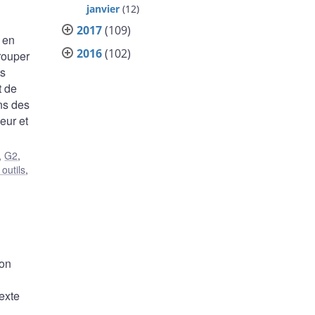
janvier
(12)
2017
(109)
s en
2016
(102)
rouper
ts
t de
ons des
eur et
,
G2
,
outils
,
ion
texte