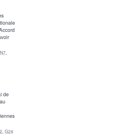
es
tionale
’Accord
avoir
,
N7
,
i de
eau
diennes
2
,
G24