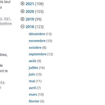
is leur
2021
(108)
au
2020
(103)
2
,
G21
,
2019
(99)
Système
2018
(123)
décembre
(13)
novembre
(10)
octobre
(8)
èles,
septembre
(12)
août
(9)
de
juillet
(16)
nt le
juin
(10)
mai
(11)
,
E4
,
e
avril
(7)
mars
(10)
février
(5)