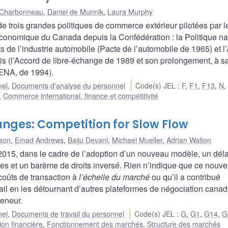
 Charbonneau
,
Daniel de Munnik
,
Laura Murphy
 trois grandes politiques de commerce extérieur pilotées par l
économique du Canada depuis la Confédération : la Politique na
s de l’industrie automobile (Pacte de l’automobile de 1965) et l
is (l’Accord de libre-échange de 1989 et son prolongement, à s
LENA, de 1994).
nel
,
Documents d'analyse du personnel
Code(s) JEL
:
F
,
F1
,
F13
,
N
,
Commerce international, finance et compétitivité
ges: Competition for Slow Flow
son
,
Emad Andrews
,
Baiju Devani
,
Michael Mueller
,
Adrian Walton
015, dans le cadre de l’adoption d’un nouveau modèle, un déla
bles et un barème de droits inversé. Rien n’indique que ce nouv
coûts de transaction à
l’échelle du marché
ou qu’il a contribué
ail en les détournant d’autres plateformes de négociation cana
reneur.
nel
,
Documents de travail du personnel
Code(s) JEL
:
G
,
G1
,
G14
,
G
ion financière
,
Fonctionnement des marchés
,
Structure des marchés