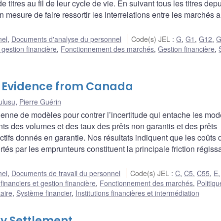
 titres au fil de leur cycle de vie. En suivant tous les titres depu
esure de faire ressortir les interrelations entre les marchés 
nel
,
Documents d'analyse du personnel
Code(s) JEL
:
G
,
G1
,
G12
,
G
 gestion financière
,
Fonctionnement des marchés
,
Gestion financière
,
? Evidence from Canada
ulusu
,
Pierre Guérin
enne de modèles pour contrer l’incertitude qui entache les mod
ts des volumes et des taux des prêts non garantis et des prêts
ctifs donnés en garantie. Nos résultats indiquent que les coûts 
tés par les emprunteurs constituent la principale friction régissa
nel
,
Documents de travail du personnel
Code(s) JEL
:
C
,
C5
,
C55
,
E
inanciers et gestion financière
,
Fonctionnement des marchés
,
Politiqu
aire
,
Système financier
,
Institutions financières et intermédiation
ay Settlement