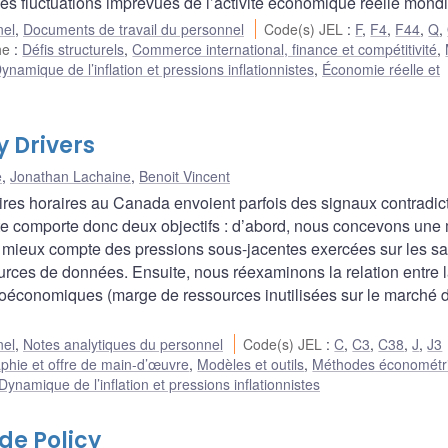
es fluctuations imprévues de l’activité économique réelle mondi
nel
,
Documents de travail du personnel
Code(s) JEL
:
F
,
F4
,
F44
,
Q
,
he
:
Défis structurels
,
Commerce international, finance et compétitivité
,
ynamique de l’inflation et pressions inflationnistes
,
Économie réelle et
 Drivers
e
,
Jonathan Lachaine
,
Benoit Vincent
ires horaires au Canada envoient parfois des signaux contradic
ote comporte donc deux objectifs : d’abord, nous concevons une
 mieux compte des pressions sous-jacentes exercées sur les sa
ources de données. Ensuite, nous réexaminons la relation entre 
roéconomiques (marge de ressources inutilisées sur le marché 
nel
,
Notes analytiques du personnel
Code(s) JEL
:
C
,
C3
,
C38
,
J
,
J3
hie et offre de main-d’œuvre
,
Modèles et outils
,
Méthodes économétr
Dynamique de l’inflation et pressions inflationnistes
de Policy