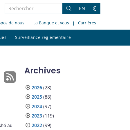
Rechercher
EN
Rechercher
Changez
dans
de
opos de nous
La Banque et vous
Carrières
le
thème
site
Rechercher
ques
Surveillance réglementaire
dans
le
site
Archives
2026
(28)
2025
(88)
2024
(97)
2023
(119)
ché au
2022
(99)