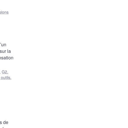
sions
d’un
sur la
nsation
,
G2
,
outils
,
ts de