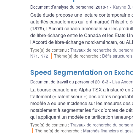
Document d’analyse du personnel 2018-1
Karyne B.
Cette étude propose une lecture contemporaine de
autorités canadiennes qui ont marqué l’histoire 
(1879), l’Accord canado-américain sur les produit
de libre-échange entre le Canada et les États-Un
l’Accord de libre-échange nord-américain, ou A
Type(s) de contenu
:
Travaux de recherche du person
N71
,
N72
Thème(s) de recherche
:
Défis structurels
Speed Segmentation on Exchan
Document de travail du personnel 2018-3
Lisa Ander
La bourse canadienne Alpha TSX a instauré en 2
traitement (« ralentisseur ») des ordres négocia
modèle a eu une incidence sur les mesures des 
notablement à segmenter les flux d’ordres de dét
qui appliquent un modèle de tarification teneur-p
Type(s) de contenu
:
Travaux de recherche du person
Thème(s) de recherche
:
Marchés financiers et gest