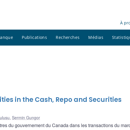
À pr
 banque
Publications
Recherches
Médias
Statisti
ies in the Cash, Repo and Securities
ulusu
,
Sermin Gungor
titres du gouvernement du Canada dans les transactions du mar