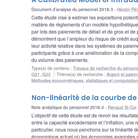
Document d’analyse du personnel 2018-3
Héctor Pér
Cette étude vise à estimer les expositions potent
matière de règlements d’un modèle hypothétique
par lots des paiements de détail et de gros et de 
démontrent que l’ampleur du risque de crédit au
leur activité relative dans les systèmes de paieme
participants grâce à une amélioration de la comp
du volume des paiements.
Type(s) de contenu
:
Travaux de recherche du person
G21
,
G23
Thème(s) de recherche
:
Argent et paiem
Méthodes économétriques, statistiques et computation
Non-linéarité de la courbe de P
Note analytique du personnel 2018-3
Renaud St-Cyr
L’objectif de cette étude est de revoir les résulta
entre la capacité excédentaire et l’inflation, un
particulier, nous nous penchons sur la linéarité d
économique actuel où les économies avancées se