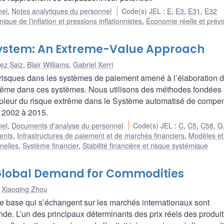
nel
,
Notes analytiques du personnel
Code(s) JEL
:
E
,
E3
,
E31
,
E32
que de l’inflation et pressions inflationnistes
,
Économie réelle et prévi
t System: An Extreme-Value Approach
ez Saiz
,
Blair Williams
,
Gabriel Xerri
s risques dans les systèmes de paiement amené à l’élaboration 
extrême dans ces systèmes. Nous utilisons des méthodes fondées 
ampleur du risque extrême dans le Système automatisé de compe
e 2002 à 2015.
nel
,
Documents d'analyse du personnel
Code(s) JEL
:
C
,
C5
,
C58
,
G
ents
,
Infrastructures de paiement et de marchés financiers
,
Modèles et 
nelles
,
Système financier
,
Stabilité financière et risque systémique
 Global Demand for Commodities
,
Xiaoqing Zhou
 de base qui s’échangent sur les marchés internationaux sont
ande. L’un des principaux déterminants des prix réels des produi