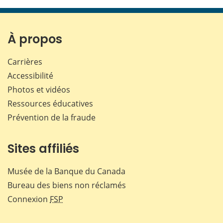
cette
cette
cette
cette
page
page
page
page
sur
sur
sur
par
Facebook
X
LinkedIn
courr
À propos
Carrières
Accessibilité
Photos et vidéos
Ressources éducatives
Prévention de la fraude
Sites affiliés
Musée de la Banque du Canada
Bureau des biens non réclamés
Connexion
FSP