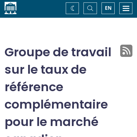
Accueil
Basculer
Togg
EN
Changez
la
navi
recherche
de
thème
Groupe de travail
sur le taux de
référence
complémentaire
pour le marché