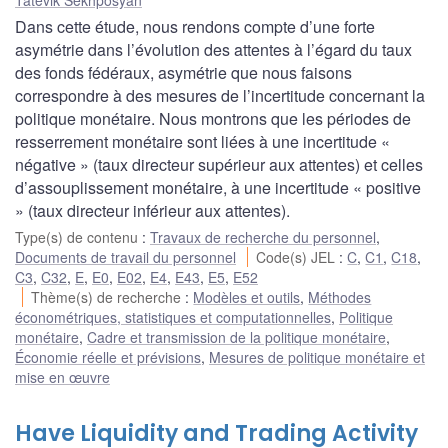
Dans cette étude, nous rendons compte d’une forte
asymétrie dans l’évolution des attentes à l’égard du taux
des fonds fédéraux, asymétrie que nous faisons
correspondre à des mesures de l’incertitude concernant la
politique monétaire. Nous montrons que les périodes de
resserrement monétaire sont liées à une incertitude «
négative » (taux directeur supérieur aux attentes) et celles
d’assouplissement monétaire, à une incertitude « positive
» (taux directeur inférieur aux attentes).
Type(s) de contenu
:
Travaux de recherche du personnel
,
Documents de travail du personnel
Code(s) JEL
:
C
,
C1
,
C18
,
C3
,
C32
,
E
,
E0
,
E02
,
E4
,
E43
,
E5
,
E52
Thème(s) de recherche
:
Modèles et outils
,
Méthodes
économétriques, statistiques et computationnelles
,
Politique
monétaire
,
Cadre et transmission de la politique monétaire
,
Économie réelle et prévisions
,
Mesures de politique monétaire et
mise en œuvre
Have Liquidity and Trading Activity