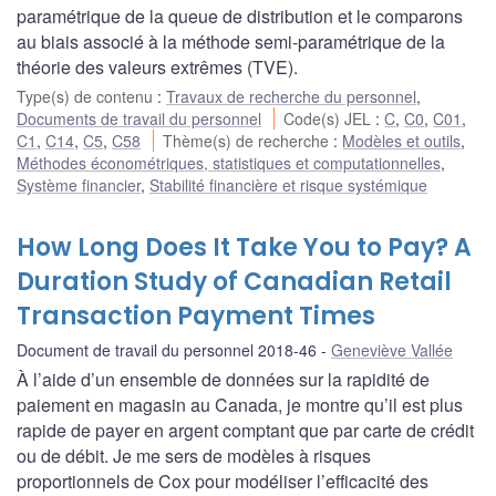
paramétrique de la queue de distribution et le comparons
au biais associé à la méthode semi-paramétrique de la
théorie des valeurs extrêmes (TVE).
Type(s) de contenu
:
Travaux de recherche du personnel
,
Documents de travail du personnel
Code(s) JEL
:
C
,
C0
,
C01
,
C1
,
C14
,
C5
,
C58
Thème(s) de recherche
:
Modèles et outils
,
Méthodes économétriques, statistiques et computationnelles
,
Système financier
,
Stabilité financière et risque systémique
How Long Does It Take You to Pay? A
Duration Study of Canadian Retail
Transaction Payment Times
Document de travail du personnel 2018-46
Geneviève Vallée
À l’aide d’un ensemble de données sur la rapidité de
paiement en magasin au Canada, je montre qu’il est plus
rapide de payer en argent comptant que par carte de crédit
ou de débit. Je me sers de modèles à risques
proportionnels de Cox pour modéliser l’efficacité des