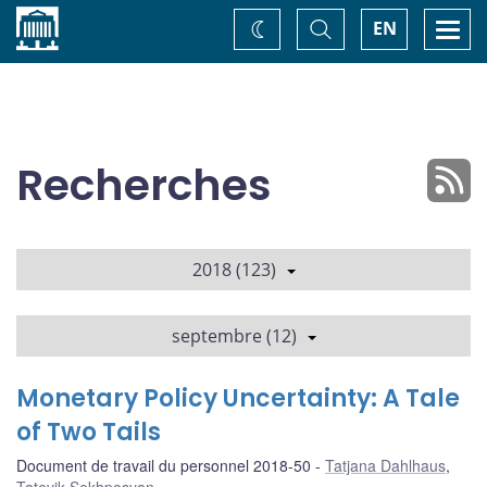
Accueil
Basculer
Togg
EN
Changez
la
navi
recherche
de
thème
Recherches
2018 (123)
septembre (12)
Monetary Policy Uncertainty: A Tale
of Two Tails
Document de travail du personnel 2018-50
Tatjana Dahlhaus
,
Tatevik Sekhposyan