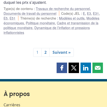
duquel les prix s’ajustent.
Type(s) de contenu
:
Travaux de recherche du personnel
,
Documents de travail du personnel
Code(s) JEL
:
E
,
E3
,
E31
,
E5
,
E51
Thème(s) de recherche
:
Modèles et outils
,
Modèles
économiques
,
Politique monétaire
,
Cadre et transmission de la
politique monétaire
,
Dynamique de l’inflation et pressions
inflationnistes
1
2
Suivant »
Partager
Partager
Partager
Part
cette
cette
cette
cette
page
page
page
page
sur
sur
sur
par
Facebook
X
LinkedIn
courr
À propos
Carrières