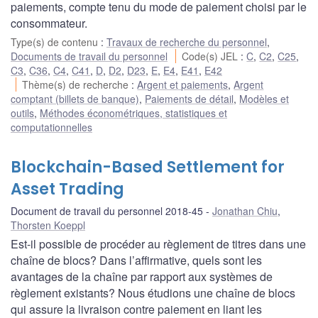
paiements, compte tenu du mode de paiement choisi par le
consommateur.
Type(s) de contenu
:
Travaux de recherche du personnel
,
Documents de travail du personnel
Code(s) JEL
:
C
,
C2
,
C25
,
C3
,
C36
,
C4
,
C41
,
D
,
D2
,
D23
,
E
,
E4
,
E41
,
E42
Thème(s) de recherche
:
Argent et paiements
,
Argent
comptant (billets de banque)
,
Paiements de détail
,
Modèles et
outils
,
Méthodes économétriques, statistiques et
computationnelles
Blockchain-Based Settlement for
Asset Trading
Document de travail du personnel 2018-45
Jonathan Chiu
,
Thorsten Koeppl
Est-il possible de procéder au règlement de titres dans une
chaîne de blocs? Dans l’affirmative, quels sont les
avantages de la chaîne par rapport aux systèmes de
règlement existants? Nous étudions une chaîne de blocs
qui assure la livraison contre paiement en liant les