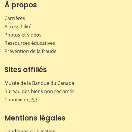
Facebook
X
LinkedIn
courr
À propos
Carrières
Accessibilité
Photos et vidéos
Ressources éducatives
Prévention de la fraude
Sites affiliés
Musée de la Banque du Canada
Bureau des biens non réclamés
Connexion
FSP
Mentions légales
Conditions d’utilisation