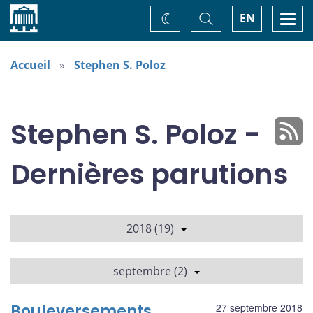
Accueil
Basculer
Togg
EN
Changez
la
navi
recherche
de
thème
Accueil
Stephen S. Poloz
Stephen S. Poloz -
Dernières parutions
2018 (19)
septembre (2)
Bouleversements
27 septembre 2018