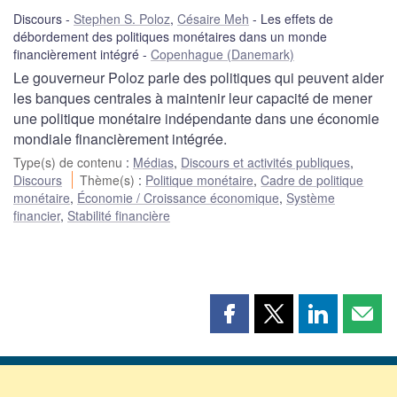
Discours
Stephen S. Poloz
,
Césaire Meh
Les effets de
débordement des politiques monétaires dans un monde
financièrement intégré
Copenhague (Danemark)
Le gouverneur Poloz parle des politiques qui peuvent aider
les banques centrales à maintenir leur capacité de mener
une politique monétaire indépendante dans une économie
mondiale financièrement intégrée.
Type(s) de contenu
:
Médias
,
Discours et activités publiques
,
Discours
Thème(s)
:
Politique monétaire
,
Cadre de politique
monétaire
,
Économie / Croissance économique
,
Système
financier
,
Stabilité financière
Partager
Partager
Partager
Part
cette
cette
cette
cette
page
page
page
page
sur
sur
sur
par