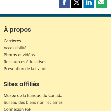
Partager
Partager
Partager
Part
cette
cette
cette
cette
page
page
page
page
sur
sur
sur
par
Facebook
X
LinkedIn
courr
À propos
Carrières
Accessibilité
Photos et vidéos
Ressources éducatives
Prévention de la fraude
Sites affiliés
Musée de la Banque du Canada
Bureau des biens non réclamés
Connexion
FSP