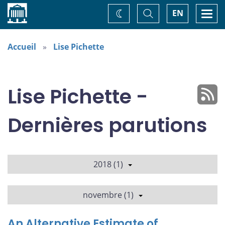
Accueil
Basculer
Togg
EN
Changez
la
navi
recherche
de
thème
Accueil
Lise Pichette
Lise Pichette -
Dernières parutions
2018 (1)
novembre (1)
An Alternative Estimate of