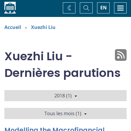
Accueil
Basculer
Togg
EN
Changez
la
navi
recherche
de
thème
Accueil
Xuezhi Liu
Xuezhi Liu -
Dernières parutions
2018 (1)
Tous les mois (1)
Modelling the Macrofinancial