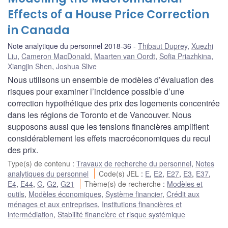
Effects of a House Price Correction
in Canada
Note analytique du personnel 2018-36
Thibaut Duprey
,
Xuezhi
Liu
,
Cameron MacDonald
,
Maarten van Oordt
,
Sofia Priazhkina
,
Xiangjin Shen
,
Joshua Slive
Nous utilisons un ensemble de modèles d’évaluation des
risques pour examiner l’incidence possible d’une
correction hypothétique des prix des logements concentrée
dans les régions de Toronto et de Vancouver. Nous
supposons aussi que les tensions financières amplifient
considérablement les effets macroéconomiques du recul
des prix.
Type(s) de contenu
:
Travaux de recherche du personnel
,
Notes
analytiques du personnel
Code(s) JEL
:
E
,
E2
,
E27
,
E3
,
E37
,
E4
,
E44
,
G
,
G2
,
G21
Thème(s) de recherche
:
Modèles et
outils
,
Modèles économiques
,
Système financier
,
Crédit aux
ménages et aux entreprises
,
Institutions financières et
intermédiation
,
Stabilité financière et risque systémique