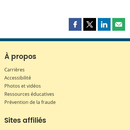
Partager
Partager
Partager
Part
cette
cette
cette
cette
page
page
page
page
sur
sur
sur
par
Facebook
X
LinkedIn
courr
À propos
Carrières
Accessibilité
Photos et vidéos
Ressources éducatives
Prévention de la fraude
Sites affiliés