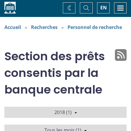
Accueil
Basculer
Togg
EN
Changez
la
navi
recherche
de
thème
Accueil
Recherches
Personnel de recherche
Section des prêts
consentis par la
banque centrale
2018 (1)
Tous les mois (1)