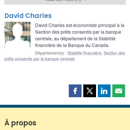
David Charles
David Charles est économiste principal à la
Section des prêts consentis par la banque
centrale, au département de la Stabilité
financière de la Banque du Canada.
Département(s)
:
Stabilité financière
,
Section des
prêts consentis par la banque centrale
Partager
Partager
Partager
Part
cette
cette
cette
cette
page
page
page
page
sur
sur
sur
par
Facebook
X
LinkedIn
courr
À propos