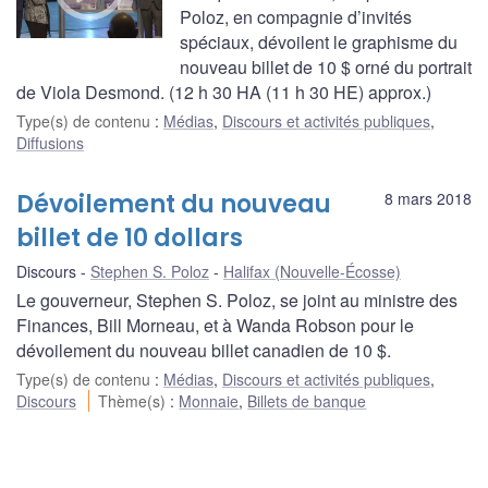
Poloz, en compagnie d’invités
spéciaux, dévoilent le graphisme du
nouveau billet de 10 $ orné du portrait
de Viola Desmond. (12 h 30 HA (11 h 30 HE) approx.)
Type(s) de contenu
:
Médias
,
Discours et activités publiques
,
Diffusions
Dévoilement du nouveau
8 mars 2018
billet de 10 dollars
Discours
Stephen S. Poloz
Halifax (Nouvelle-Écosse)
Le gouverneur, Stephen S. Poloz, se joint au ministre des
Finances, Bill Morneau, et à Wanda Robson pour le
dévoilement du nouveau billet canadien de 10 $.
Type(s) de contenu
:
Médias
,
Discours et activités publiques
,
Discours
Thème(s)
:
Monnaie
,
Billets de banque