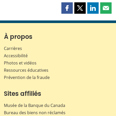
Partager
Partager
Partager
Part
cette
cette
cette
cette
page
page
page
page
sur
sur
sur
par
Facebook
X
LinkedIn
courr
À propos
Carrières
Accessibilité
Photos et vidéos
Ressources éducatives
Prévention de la fraude
Sites affiliés
Musée de la Banque du Canada
Bureau des biens non réclamés