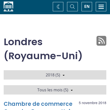
Accueil
Basculer
Togg
EN
Changez
la
navi
recherche
de
thème
Londres
(Royaume-Uni)
2018 (5)
Tous les mois (5)
Chambre de commerce
5 novembre 2018