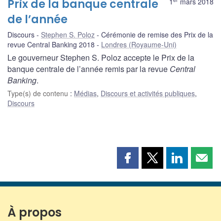
Prix de la banque centrale
1
mars 2018
de l’année
Discours
Stephen S. Poloz
Cérémonie de remise des Prix de la
revue Central Banking 2018
Londres (Royaume-Uni)
Le gouverneur Stephen S. Poloz accepte le Prix de la
banque centrale de l’année remis par la revue
Central
Banking
.
Type(s) de contenu
:
Médias
,
Discours et activités publiques
,
Discours
Partager
Partager
Partager
Part
cette
cette
cette
cette
page
page
page
page
sur
sur
sur
par
Facebook
X
LinkedIn
courr
À propos