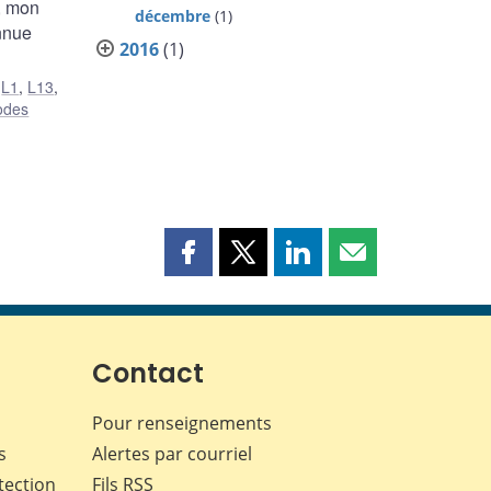
), mon
décembre
(1)
nnue
2016
(1)
,
L1
,
L13
,
odes
Partager
Partager
Partager
Partager
cette
cette
cette
cette
page
page
page
page
sur
sur
sur
par
Facebook
X
LinkedIn
courriel
Contact
Pour renseignements
s
Alertes par courriel
tection
Fils RSS