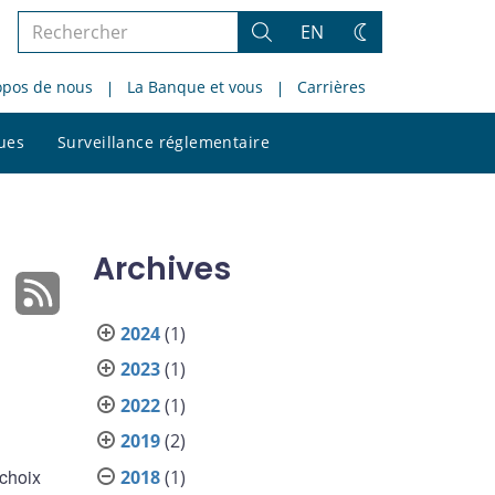
Rechercher
EN
Rechercher
Changez
dans
de
opos de nous
La Banque et vous
Carrières
le
thème
site
Rechercher
ques
Surveillance réglementaire
dans
le
site
Archives
2024
(1)
2023
(1)
2022
(1)
2019
(2)
 choix
2018
(1)