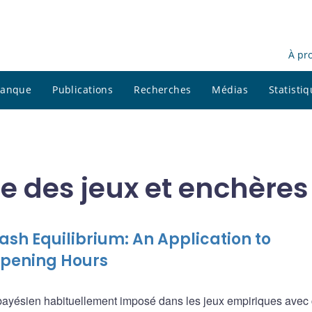
À pr
 banque
Publications
Recherches
Médias
Statisti
e des jeux et enchères
sh Equilibrium: An Application to
Opening Hours
h bayésien habituellement imposé dans les jeux empiriques avec