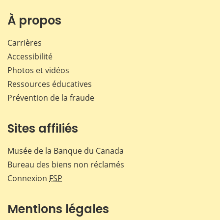
sur
sur
sur
par
Facebook
X
LinkedIn
courr
À propos
Carrières
Accessibilité
Photos et vidéos
Ressources éducatives
Prévention de la fraude
Sites affiliés
Musée de la Banque du Canada
Bureau des biens non réclamés
Connexion
FSP
Mentions légales