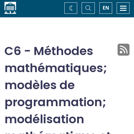
Accueil
Basculer
Togg
EN
Changez
la
navi
recherche
de
thème
C6 - Méthodes
mathématiques;
modèles de
programmation;
modélisation