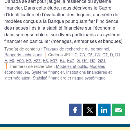
Canada se sert pour jauger la résilience du système
financier. Dans cette étude, nous décrivons le Cadre
d’identification et d’évaluation des risques, une série de
modèles conçus à la Banque pour quantifier l’incidence
des risques liés à la stabilité financière sur l’économie
dans son ensemble et sur divers participants au système
financier en particulier (ménages, entreprises et banques).
Type(s) de contenu
:
Travaux de recherche du personnel
,
Rapports techniques
Code(s) JEL
:
C
,
C3
,
C5
,
C6
,
C7
,
D
,
D1
,
E
,
E0
,
E00
,
E2
,
E27
,
E3
,
E37
,
E4
,
E47
,
G
,
G0
,
G2
,
G21
Thème(s) de recherche
:
Modèles et outils
,
Modèles
économiques
,
Système financier
,
Institutions financières et
intermédiation
,
Stabilité financière et risque systémique
Partager
Partager
Partager
Part
cette
cette
cette
cette
page
page
page
page