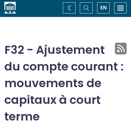
Accueil
Basculer
Togg
EN
Changez
la
navi
recherche
de
thème
F32 - Ajustement
du compte courant :
mouvements de
capitaux à court
terme