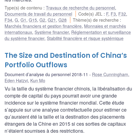
Type(s) de contenu
:
Travaux de recherche du personnel
,
Documents de travail du personnel
Code(s) JEL
:
F
,
F3
,
F32
,
F34
,
G
,
G1
,
G15
,
G2
,
G21
,
G28
Thème(s) de recherche
:
Marchés financiers et gestion financière
,
Monnaies et marchés
internationaux
,
Système financier
,
Réglementation et surveillance
du système financier
,
Stabilité financière et risque systémique
The Size and Destination of China’s
Portfolio Outflows
Document d’analyse du personnel 2018-11
Rose Cunningham
,
Eden Hatzvi
,
Kun Mo
Vu la taille du système financier chinois, la libéralisation du
compte de capital du pays pourrait avoir une grande
incidence sur le système financier mondial. Cette étude
s’appuie sur une analyse contrefactuelle pour estimer ce
qu’auraient été la taille et la destination des placements
étrangers de la Chine en 2015 si ces sorties de capitaux
n’étaient soumises à des restrictions.