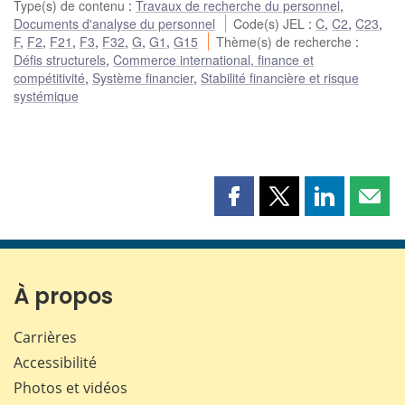
Type(s) de contenu
:
Travaux de recherche du personnel
,
Documents d'analyse du personnel
Code(s) JEL
:
C
,
C2
,
C23
,
F
,
F2
,
F21
,
F3
,
F32
,
G
,
G1
,
G15
Thème(s) de recherche
:
Défis structurels
,
Commerce international, finance et
compétitivité
,
Système financier
,
Stabilité financière et risque
systémique
Partager
Partager
Partager
Part
cette
cette
cette
cette
page
page
page
page
sur
sur
sur
par
Facebook
X
LinkedIn
courr
À propos
Carrières
Accessibilité
Photos et vidéos