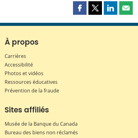
Partager
Partager
Partager
Part
cette
cette
cette
cette
page
page
page
page
sur
sur
sur
par
Facebook
X
LinkedIn
courr
À propos
Carrières
Accessibilité
Photos et vidéos
Ressources éducatives
Prévention de la fraude
Sites affiliés
Musée de la Banque du Canada
Bureau des biens non réclamés