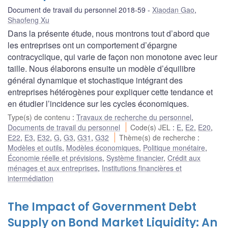
Document de travail du personnel 2018-59
Xiaodan Gao
,
Shaofeng Xu
Dans la présente étude, nous montrons tout d’abord que
les entreprises ont un comportement d’épargne
contracyclique, qui varie de façon non monotone avec leur
taille. Nous élaborons ensuite un modèle d’équilibre
général dynamique et stochastique intégrant des
entreprises hétérogènes pour expliquer cette tendance et
en étudier l’incidence sur les cycles économiques.
Type(s) de contenu
:
Travaux de recherche du personnel
,
Documents de travail du personnel
Code(s) JEL
:
E
,
E2
,
E20
,
E22
,
E3
,
E32
,
G
,
G3
,
G31
,
G32
Thème(s) de recherche
:
Modèles et outils
,
Modèles économiques
,
Politique monétaire
,
Économie réelle et prévisions
,
Système financier
,
Crédit aux
ménages et aux entreprises
,
Institutions financières et
intermédiation
The Impact of Government Debt
Supply on Bond Market Liquidity: An