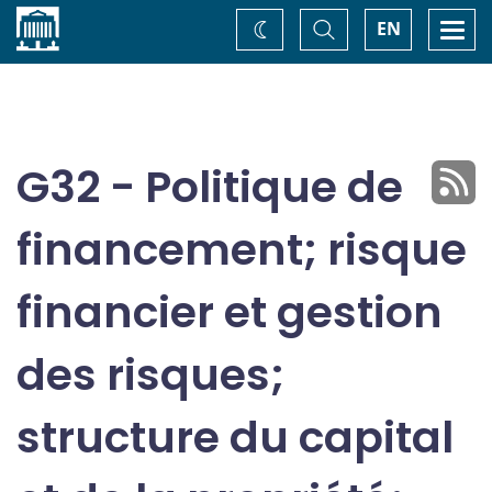
Accueil
Basculer
Togg
EN
Changez
la
navi
recherche
de
thème
G32 - Politique de
financement; risque
financier et gestion
des risques;
structure du capital