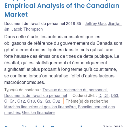
Empirical Analysis of the Canadian
Market
Document de travail du personnel 2018-35
Jeffrey Gao
,
Jianjian
Jin
,
Jacob Thompson
Dans cette étude, les auteurs constatent que les
obligations de référence du gouvernement du Canada sont
généralement moins liquides dans le mois qui suit une
forte hausse des émissions de titres de dette publique. Le
résultat, qui est statistiquement et économiquement
significatif, et plus probant à long terme qu’à court terme,
se confirme lorsqu’on neutralise l’effet d’autres facteurs
macroéconomiques.
Type(s) de contenu
:
Travaux de recherche du personnel
,
Documents de travail du personnel
Code(s) JEL
:
D
,
D5
,
D53
,
G
,
G1
,
G12
,
G18
,
G2
,
G3
,
G32
Thème(s) de recherche
:
Marchés financiers et gestion financière
,
Fonctionnement des
marchés
,
Gestion financière
7 juin 2018