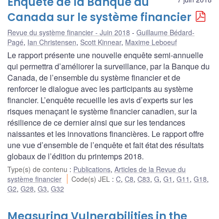
Enquête de la Banque du
Canada sur le système financier
Revue du système financier - Juin 2018
Guillaume Bédard-
Pagé
,
Ian Christensen
,
Scott Kinnear
,
Maxime Leboeuf
Le rapport présente une nouvelle enquête semi-annuelle
qui permettra d’améliorer la surveillance, par la Banque du
Canada, de l’ensemble du système financier et de
renforcer le dialogue avec les participants au système
financier. L’enquête recueille les avis d’experts sur les
risques menaçant le système financier canadien, sur la
résilience de ce dernier ainsi que sur les tendances
naissantes et les innovations financières. Le rapport offre
une vue d’ensemble de l’enquête et fait état des résultats
globaux de l’édition du printemps 2018.
Type(s) de contenu
:
Publications
,
Articles de la Revue du
système financier
Code(s) JEL
:
C
,
C8
,
C83
,
G
,
G1
,
G11
,
G18
,
G2
,
G28
,
G3
,
G32
Measuring Vulnerabilities in the