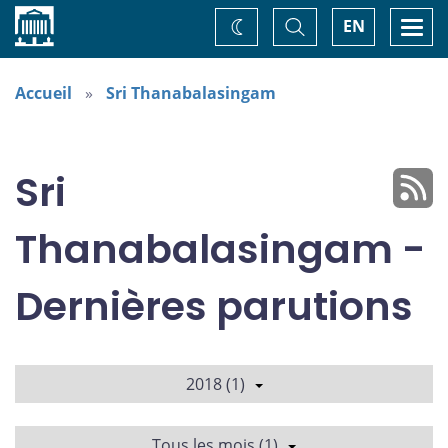
Accueil
Basculer
Togg
EN
Changez
la
navi
recherche
de
thème
Accueil
Sri Thanabalasingam
Sri
Thanabalasingam -
Dernières parutions
2018 (1)
Tous les mois (1)