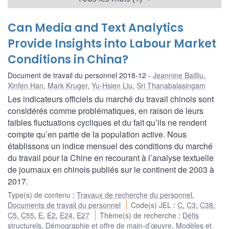
Can Media and Text Analytics
Provide Insights into Labour Market
Conditions in China?
Document de travail du personnel 2018-12
Jeannine Bailliu
,
Xinfen Han
,
Mark Kruger
,
Yu-Hsien Liu
,
Sri Thanabalasingam
Les indicateurs officiels du marché du travail chinois sont
considérés comme problématiques, en raison de leurs
faibles fluctuations cycliques et du fait qu’ils ne rendent
compte qu’en partie de la population active. Nous
établissons un indice mensuel des conditions du marché
du travail pour la Chine en recourant à l’analyse textuelle
de journaux en chinois publiés sur le continent de 2003 à
2017.
Type(s) de contenu
:
Travaux de recherche du personnel
,
Documents de travail du personnel
Code(s) JEL
:
C
,
C3
,
C38
,
C5
,
C55
,
E
,
E2
,
E24
,
E27
Thème(s) de recherche
:
Défis
structurels
,
Démographie et offre de main-d’œuvre
,
Modèles et