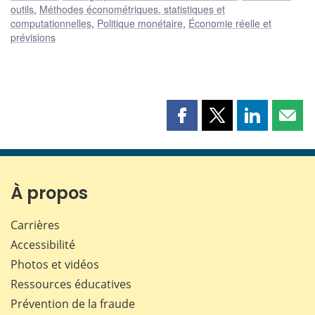
outils
,
Méthodes économétriques, statistiques et
computationnelles
,
Politique monétaire
,
Économie réelle et
prévisions
Partager
Partager
Partager
Part
cette
cette
cette
cette
page
page
page
page
sur
sur
sur
par
Facebook
X
LinkedIn
courr
À propos
Carrières
Accessibilité
Photos et vidéos
Ressources éducatives
Prévention de la fraude