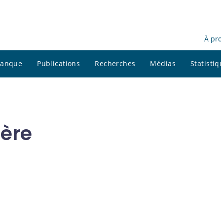
À pr
 banque
Publications
Recherches
Médias
Statisti
ière