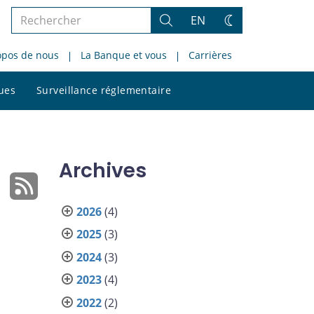
Rechercher
EN
Rechercher
Changez
dans
de
opos de nous
La Banque et vous
Carrières
le
thème
site
Rechercher
ques
Surveillance réglementaire
dans
le
site
Archives
2026
(4)
2025
(3)
2024
(3)
2023
(4)
2022
(2)