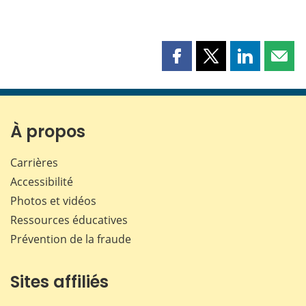
Partager
Partager
Partager
Part
cette
cette
cette
cette
page
page
page
page
sur
sur
sur
par
Facebook
X
LinkedIn
courr
À propos
Carrières
Accessibilité
Photos et vidéos
Ressources éducatives
Prévention de la fraude
Sites affiliés