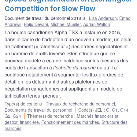
Competition for Slow Flow
Document de travail du personnel 2018-3
Lisa Anderson
,
Emad
Andrews
,
Baiju Devani
,
Michael Mueller
,
Adrian Walton
La bourse canadienne Alpha TSX a instauré en 2015,
dans le cadre de l’adoption d’un nouveau modèle, un délai
de traitement (« ralentisseur ») des ordres négociables et
un barème de droits inversé. Rien n’indique que ce
nouveau modèle a eu une incidence sur les mesures des
coûts de transaction à
l’échelle du marché
ou qu’il a
contribué notablement à segmenter les flux d’ordres de
détail en les détournant d’autres plateformes de
négociation canadiennes qui appliquent un modèle de
tarification teneur-preneur.
Type(s) de contenu
:
Travaux de recherche du personnel
,
Documents de travail du personnel
Code(s) JEL
:
G
,
G1
,
G14
,
G2
,
G24
Thème(s) de recherche
:
Marchés financiers et
gestion financière
,
Fonctionnement des marchés
,
Structure des
marchés