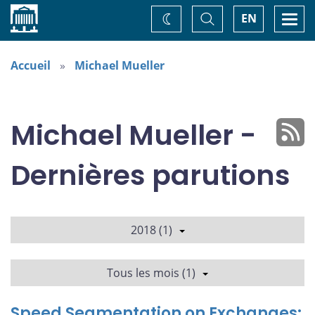
Accueil
Basculer
Togg
EN
Changez
la
navi
recherche
de
thème
Accueil
Michael Mueller
Michael Mueller -
Dernières parutions
2018 (1)
Tous les mois (1)
Speed Segmentation on Exchanges: