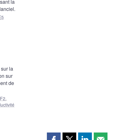
sant la
danciel.
E5
sur la
on sur
ment de
,
F2
,
uctivité