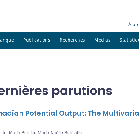
À pr
 banque
Publications
Recherches
Médias
Statisti
ernières parutions
nadian Potential Output: The Multivari
ette
,
Maria Bernier
,
Marie-Noëlle Robitaille