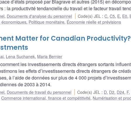
pace d’états proposé par Blagrave et autres (2015) en décompo
 la productivité tendancielle du travail et le facteur travail ten
nel
,
Documents d'analyse du personnel
Code(s) JEL
:
C
,
C5
,
E
,
E0
,
s économiques
,
Politique monétaire
,
Économie réelle et prévisions
ent Matter for Canadian Productivity?
estments
ai
,
Lena Suchanek
,
Maria Bernier
mment les investissements directs étrangers sortants influent 
stimons les effets d’investissements directs étrangers de créati
ses, à l’aide de données sur plus de 4 000 projets d’investisse
adiennes de 2003 à 2014.
nel
,
Documents de travail du personnel
Code(s) JEL
:
D
,
D2
,
D24
,
F
,
Commerce international, finance et compétitivité
,
Numérisation et prod