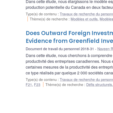
Dans cette étude, nous élargissons le modèle es
production potentielle du Canada en deux facteurs :
Type(s) de contenu
:
Travaux de recherche du person
Thème(s) de recherche
:
Modèles et outils
,
Modèle
Does Outward Foreign Investm
Evidence from Greenfield Inv
Document de travail du personnel 2018-31
Naveen R
Dans cette étude, nous cherchons à comprendre co
productivité des entreprises canadiennes. Nous e
certaines mesures de la productivité des entrepri
ce type réalisés par quelque 2 000 sociétés can
Type(s) de contenu
:
Travaux de recherche du person
F21
,
F23
Thème(s) de recherche
:
Défis structurels