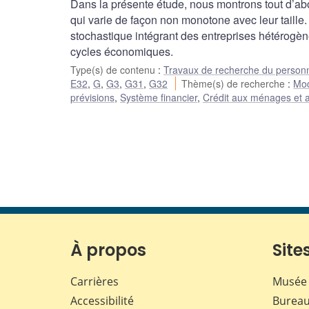
Dans la présente étude, nous montrons tout d’ab
qui varie de façon non monotone avec leur taill
stochastique intégrant des entreprises hétérogène
cycles économiques.
Type(s) de contenu
:
Travaux de recherche du person
E32
,
G
,
G3
,
G31
,
G32
Thème(s) de recherche
:
Mod
prévisions
,
Système financier
,
Crédit aux ménages et a
À propos
Sites
Carrières
Musée 
Accessibilité
Bureau