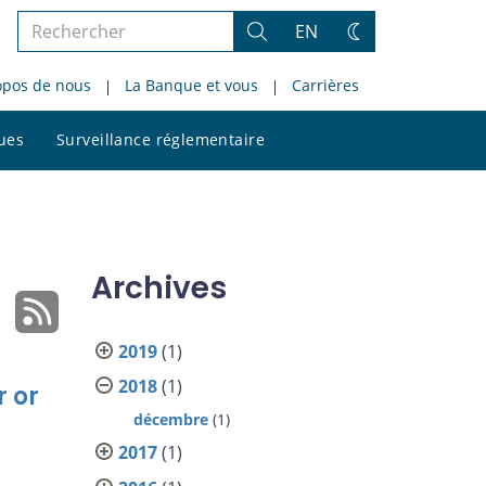
Rechercher
EN
Rechercher
Changez
dans
de
opos de nous
La Banque et vous
Carrières
le
thème
site
Rechercher
ques
Surveillance réglementaire
dans
le
site
Archives
2019
(1)
2018
(1)
r or
décembre
(1)
2017
(1)