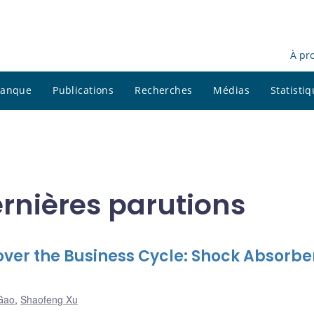
À pr
 banque
Publications
Recherches
Médias
Statisti
rnières parutions
over the Business Cycle: Shock Absorbe
Gao
,
Shaofeng Xu