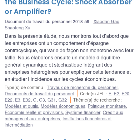
the Business Cycle: Shock Absorber
or Amplifier?
Document de travail du personnel 2018-59
Xiaodan Gao
,
Shaofeng Xu
Dans la présente étude, nous montrons tout d’abord que
les entreprises ont un comportement d’épargne
contracyclique, qui varie de façon non monotone avec leur
taille. Nous élaborons ensuite un modèle d’équilibre
général dynamique et stochastique intégrant des
entreprises hétérogènes pour expliquer cette tendance et
en étudier l’incidence sur les cycles économiques.
Type(s) de contenu
:
Travaux de recherche du personnel
,
Documents de travail du personnel
Code(s) JEL
:
E
,
E2
,
E20
,
E22
,
E3
,
E32
,
G
,
G3
,
G31
,
G32
Thème(s) de recherche
:
Modèles et outils
,
Modèles économiques
,
Politique monétaire
,
Économie réelle et prévisions
,
Système financier
,
Crédit aux
ménages et aux entreprises
,
Institutions financières et
intermédiation