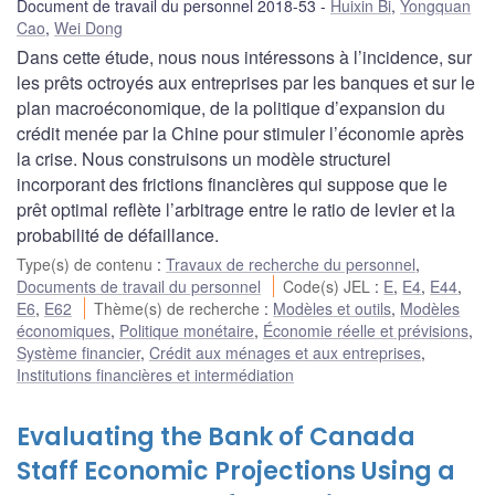
Document de travail du personnel 2018-53
Huixin Bi
,
Yongquan
Cao
,
Wei Dong
Dans cette étude, nous nous intéressons à l’incidence, sur
les prêts octroyés aux entreprises par les banques et sur le
plan macroéconomique, de la politique d’expansion du
crédit menée par la Chine pour stimuler l’économie après
la crise. Nous construisons un modèle structurel
incorporant des frictions financières qui suppose que le
prêt optimal reflète l’arbitrage entre le ratio de levier et la
probabilité de défaillance.
Type(s) de contenu
:
Travaux de recherche du personnel
,
Documents de travail du personnel
Code(s) JEL
:
E
,
E4
,
E44
,
E6
,
E62
Thème(s) de recherche
:
Modèles et outils
,
Modèles
économiques
,
Politique monétaire
,
Économie réelle et prévisions
,
Système financier
,
Crédit aux ménages et aux entreprises
,
Institutions financières et intermédiation
Evaluating the Bank of Canada
Staff Economic Projections Using a