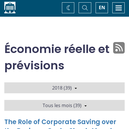
Accueil
Basculer
Togg
EN
Changez
la
navi
recherche
de
thème
Économie réelle et
prévisions
2018 (39)
Tous les mois (39)
The Role of Corporate Saving over