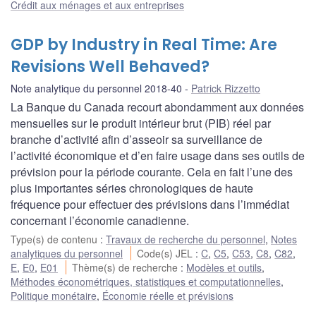
Crédit aux ménages et aux entreprises
GDP by Industry in Real Time: Are
Revisions Well Behaved?
Note analytique du personnel 2018-40
Patrick Rizzetto
La Banque du Canada recourt abondamment aux données
mensuelles sur le produit intérieur brut (PIB) réel par
branche d’activité afin d’asseoir sa surveillance de
l’activité économique et d’en faire usage dans ses outils de
prévision pour la période courante. Cela en fait l’une des
plus importantes séries chronologiques de haute
fréquence pour effectuer des prévisions dans l’immédiat
concernant l’économie canadienne.
Type(s) de contenu
:
Travaux de recherche du personnel
,
Notes
analytiques du personnel
Code(s) JEL
:
C
,
C5
,
C53
,
C8
,
C82
,
E
,
E0
,
E01
Thème(s) de recherche
:
Modèles et outils
,
Méthodes économétriques, statistiques et computationnelles
,
Politique monétaire
,
Économie réelle et prévisions