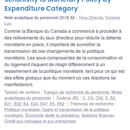
Expenditure Category
Note analytique du personnel 2018-32
Tony Chernis
,
Corinne
Luu
Comme la Banque du Canada a commencé à procéder à
des relèvements du taux directeur pour réduire la détente
monétaire en place, il importera de surveiller la
transmission de ces changements de la politique
monétaire. Les sous-composantes de la consommation et
du logement risquent de réagir différemment à un
resserrement de la politique monétaire, tant pour ce qui est
des effets globaux que du moment où ces réactions se
manifesteront.
Type(s) de contenu
:
Travaux de recherche du personnel
,
Notes
analytiques du personnel
Code(s) JEL
:
C
,
C3
,
C32
,
E
,
E2
,
E21
,
E22
,
E4
,
E43
,
E47
,
E5
,
E52
Thème(s) de recherche
:
Politique monétaire
,
Cadre et transmission de la politique
monétaire
,
Économie réelle et prévisions
,
Système financier
,
Crédit aux ménages et aux entreprises