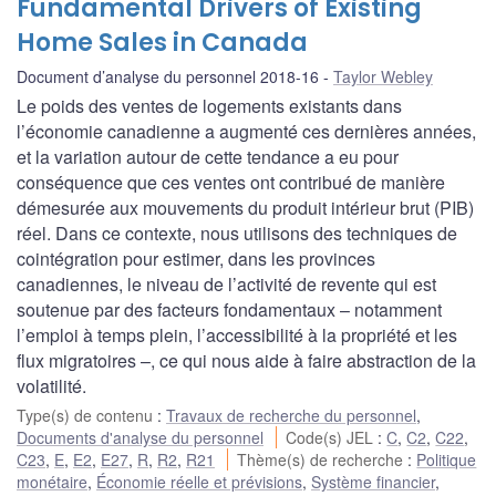
Fundamental Drivers of Existing
Home Sales in Canada
Document d’analyse du personnel 2018-16
Taylor Webley
Le poids des ventes de logements existants dans
l’économie canadienne a augmenté ces dernières années,
et la variation autour de cette tendance a eu pour
conséquence que ces ventes ont contribué de manière
démesurée aux mouvements du produit intérieur brut (PIB)
réel. Dans ce contexte, nous utilisons des techniques de
cointégration pour estimer, dans les provinces
canadiennes, le niveau de l’activité de revente qui est
soutenue par des facteurs fondamentaux – notamment
l’emploi à temps plein, l’accessibilité à la propriété et les
flux migratoires –, ce qui nous aide à faire abstraction de la
volatilité.
Type(s) de contenu
:
Travaux de recherche du personnel
,
Documents d'analyse du personnel
Code(s) JEL
:
C
,
C2
,
C22
,
C23
,
E
,
E2
,
E27
,
R
,
R2
,
R21
Thème(s) de recherche
:
Politique
monétaire
,
Économie réelle et prévisions
,
Système financier
,