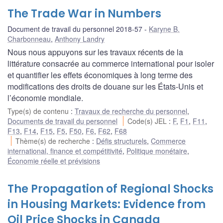
The Trade War in Numbers
Document de travail du personnel 2018-57
Karyne B.
Charbonneau
,
Anthony Landry
Nous nous appuyons sur les travaux récents de la
littérature consacrée au commerce international pour isoler
et quantifier les effets économiques à long terme des
modifications des droits de douane sur les États-Unis et
l’économie mondiale.
Type(s) de contenu
:
Travaux de recherche du personnel
,
Documents de travail du personnel
Code(s) JEL
:
F
,
F1
,
F11
,
F13
,
F14
,
F15
,
F5
,
F50
,
F6
,
F62
,
F68
Thème(s) de recherche
:
Défis structurels
,
Commerce
international, finance et compétitivité
,
Politique monétaire
,
Économie réelle et prévisions
The Propagation of Regional Shocks
in Housing Markets: Evidence from
Oil Price Shocks in Canada