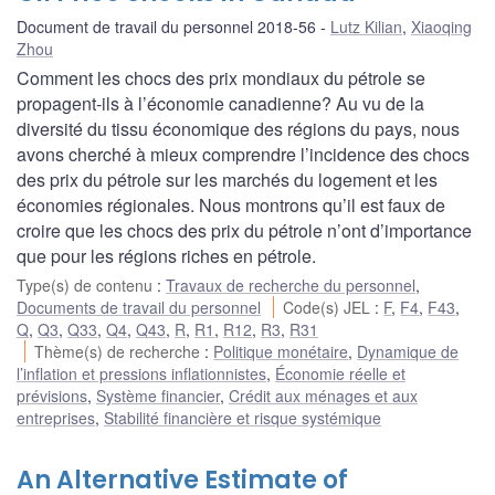
Document de travail du personnel 2018-56
Lutz Kilian
,
Xiaoqing
Zhou
Comment les chocs des prix mondiaux du pétrole se
propagent-ils à l’économie canadienne? Au vu de la
diversité du tissu économique des régions du pays, nous
avons cherché à mieux comprendre l’incidence des chocs
des prix du pétrole sur les marchés du logement et les
économies régionales. Nous montrons qu’il est faux de
croire que les chocs des prix du pétrole n’ont d’importance
que pour les régions riches en pétrole.
Type(s) de contenu
:
Travaux de recherche du personnel
,
Documents de travail du personnel
Code(s) JEL
:
F
,
F4
,
F43
,
Q
,
Q3
,
Q33
,
Q4
,
Q43
,
R
,
R1
,
R12
,
R3
,
R31
Thème(s) de recherche
:
Politique monétaire
,
Dynamique de
l’inflation et pressions inflationnistes
,
Économie réelle et
prévisions
,
Système financier
,
Crédit aux ménages et aux
entreprises
,
Stabilité financière et risque systémique
An Alternative Estimate of