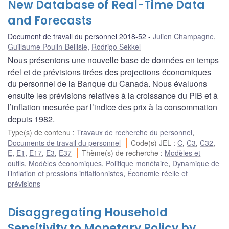
New Database of Real-Time Data
and Forecasts
Document de travail du personnel 2018-52
Julien Champagne
,
Guillaume Poulin-Bellisle
,
Rodrigo Sekkel
Nous présentons une nouvelle base de données en temps
réel et de prévisions tirées des projections économiques
du personnel de la Banque du Canada. Nous évaluons
ensuite les prévisions relatives à la croissance du PIB et à
l’inflation mesurée par l’indice des prix à la consommation
depuis 1982.
Type(s) de contenu
:
Travaux de recherche du personnel
,
Documents de travail du personnel
Code(s) JEL
:
C
,
C3
,
C32
,
E
,
E1
,
E17
,
E3
,
E37
Thème(s) de recherche
:
Modèles et
outils
,
Modèles économiques
,
Politique monétaire
,
Dynamique de
l’inflation et pressions inflationnistes
,
Économie réelle et
prévisions
Disaggregating Household
Sensitivity to Monetary Policy by