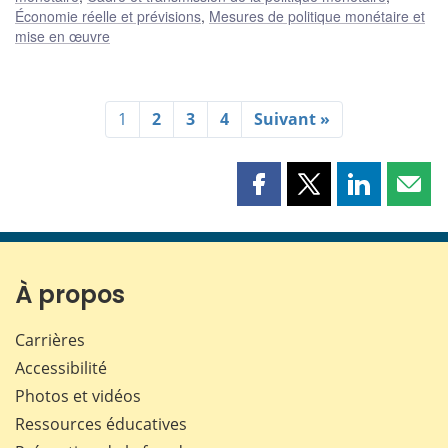
Économie réelle et prévisions
,
Mesures de politique monétaire et
mise en œuvre
1
2
3
4
Suivant »
Partager
Partager
Partager
Part
cette
cette
cette
cette
page
page
page
page
sur
sur
sur
par
Facebook
X
LinkedIn
courr
À propos
Carrières
Accessibilité
Photos et vidéos
Ressources éducatives