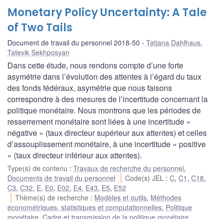
Monetary Policy Uncertainty: A Tale
of Two Tails
Document de travail du personnel 2018-50
Tatjana Dahlhaus
,
Tatevik Sekhposyan
Dans cette étude, nous rendons compte d’une forte
asymétrie dans l’évolution des attentes à l’égard du taux
des fonds fédéraux, asymétrie que nous faisons
correspondre à des mesures de l’incertitude concernant la
politique monétaire. Nous montrons que les périodes de
resserrement monétaire sont liées à une incertitude «
négative » (taux directeur supérieur aux attentes) et celles
d’assouplissement monétaire, à une incertitude « positive
» (taux directeur inférieur aux attentes).
Type(s) de contenu
:
Travaux de recherche du personnel
,
Documents de travail du personnel
Code(s) JEL
:
C
,
C1
,
C18
,
C3
,
C32
,
E
,
E0
,
E02
,
E4
,
E43
,
E5
,
E52
Thème(s) de recherche
:
Modèles et outils
,
Méthodes
économétriques, statistiques et computationnelles
,
Politique
monétaire
,
Cadre et transmission de la politique monétaire
,