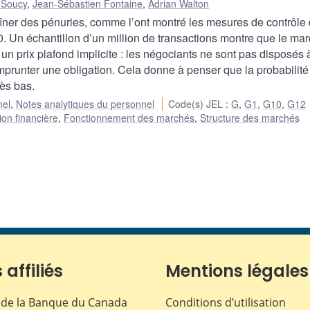
-Soucy
,
Jean-Sébastien Fontaine
,
Adrian Walton
aîner des pénuries, comme l’ont montré les mesures de contrôle
. Un échantillon d’un million de transactions montre que le ma
 prix plafond implicite : les négociants ne sont pas disposés 
mprunter une obligation. Cela donne à penser que la probabilité
rès bas.
nel
,
Notes analytiques du personnel
Code(s) JEL
:
G
,
G1
,
G10
,
G12
ion financière
,
Fonctionnement des marchés
,
Structure des marchés
 affiliés
Mentions légales
de la Banque du Canada
Conditions d’utilisation