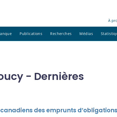
À pr
 banque
Publications
Recherches
Médias
Statisti
ucy - Dernières
s canadiens des emprunts d’obligation