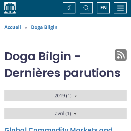
Accueil
Basculer
Togg
EN
Changez
la
navi
recherche
de
thème
Accueil
Doga Bilgin
Doga Bilgin -
Dernières parutions
2019 (1)
avril (1)
Global Commodity Markets and