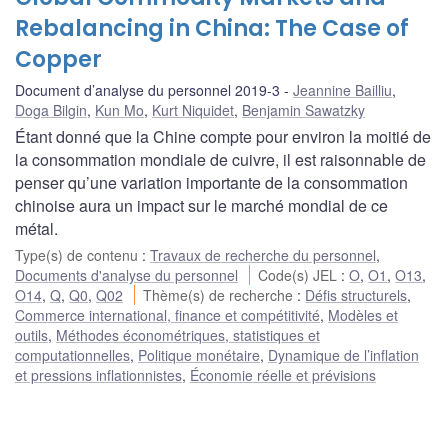
Rebalancing in China: The Case of
Copper
Document d’analyse du personnel 2019-3
Jeannine Bailliu
,
Doga Bilgin
,
Kun Mo
,
Kurt Niquidet
,
Benjamin Sawatzky
Étant donné que la Chine compte pour environ la moitié de
la consommation mondiale de cuivre, il est raisonnable de
penser qu’une variation importante de la consommation
chinoise aura un impact sur le marché mondial de ce
métal.
Type(s) de contenu
:
Travaux de recherche du personnel
,
Documents d'analyse du personnel
Code(s) JEL
:
O
,
O1
,
O13
,
O14
,
Q
,
Q0
,
Q02
Thème(s) de recherche
:
Défis structurels
,
Commerce international, finance et compétitivité
,
Modèles et
outils
,
Méthodes économétriques, statistiques et
computationnelles
,
Politique monétaire
,
Dynamique de l’inflation
et pressions inflationnistes
,
Économie réelle et prévisions