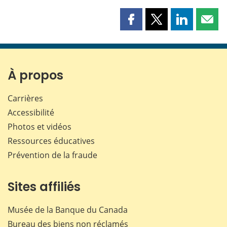
Partager
Partager
Partager
Part
cette
cette
cette
cette
page
page
page
page
sur
sur
sur
par
Facebook
X
LinkedIn
courr
À propos
Carrières
Accessibilité
Photos et vidéos
Ressources éducatives
Prévention de la fraude
Sites affiliés
Musée de la Banque du Canada
Bureau des biens non réclamés