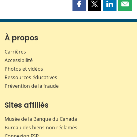
Partager
Partager
Partager
Part
cette
cette
cette
cette
page
page
page
page
sur
sur
sur
par
Facebook
X
LinkedIn
courr
À propos
Carrières
Accessibilité
Photos et vidéos
Ressources éducatives
Prévention de la fraude
Sites affiliés
Musée de la Banque du Canada
Bureau des biens non réclamés
Connexion
FSP