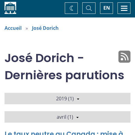
Accueil
Basculer
Togg
EN
Changez
la
navi
recherche
de
thème
Accueil
José Dorich
José Dorich -
Dernières parutions
2019 (1)
avril (1)
Le taux neutre au Canada : mise à