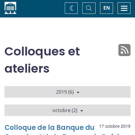
Accueil
Basculer
Togg
EN
Changez
la
navi
recherche
de
thème
Colloques et
ateliers
2019 (6)
octobre (2)
Colloque de la Banque du
17 octobre 2019