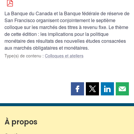
La Banque du Canada et la Banque fédérale de réserve de
San Francisco organisent conjointement le septième
colloque sur les marchés des titres à revenu fixe. Le thème
de cette édition : les implications pour la politique
monétaire des résultats des nouvelles études consacrées
aux marchés obligataires et monétaires.
Type(s) de contenu
:
Colloques et ateliers
Partager
Partager
Partager
Part
cette
cette
cette
cette
page
page
page
page
sur
sur
sur
par
Facebook
X
LinkedIn
courr
À propos